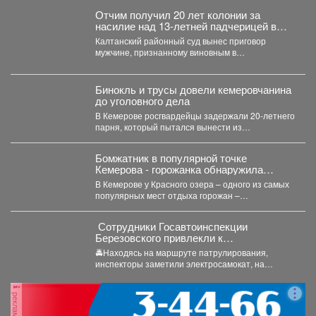
Отчим получил 20 лет колонии за
насилие над 13‑летней падчерицей в
Кузбассе
Калтанский районный суд вынес приговор
мужчине, признанному виновным в
преступлениях против половой
неприкосновенности малолетней девочки....
Бинокль и трусы довели кемеровчанина
до уголовного дела
В Кемерове росгвардейцы задержали 20-летнего
парня, который пытался вынести из
гипермаркета необычный комплектвещей. В...
Бомжатник в популярной точке
Кемерова - горожанка обнаружила
жуткий объект на Красном озере
В Кемерове у Красного озера – одного из самых
популярных мест отдыха горожан –
обнаружили...
‍ Сотрудники Госавтоинспекции
Березовского привлекли к
ответственности водителя
🚔Находясь на маршруте патрулирования,
электросамоката, который перевозил
инспекторы заметили электросамокат, на
ребенка
котором находилась мать с ребенком без
мотошлемов....
реклама