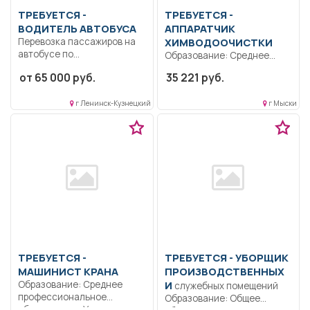
ТРЕБУЕТСЯ -
ТРЕБУЕТСЯ -
ВОДИТЕЛЬ АВТОБУСА
АППАРАТЧИК
Перевозка пассажиров на
ХИМВОДООЧИСТКИ
автобусе по
Образование: Среднее
городским,пригородным и
профессиональное
от 65 000 руб.
35 221 руб.
междугородним
образование..
маршрутам....
Осуществляет текущий
г Ленинск-Кузнецкий
г Мыски
контроль за параметрами...
ТРЕБУЕТСЯ -
ТРЕБУЕТСЯ - УБОРЩИК
МАШИНИСТ КРАНА
ПРОИЗВОДСТВЕННЫХ
Образование: Среднее
И
служебных помещений
профессиональное
Образование: Общее
образование.. Управление