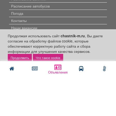
Расписание автобусов
Погода
Контакты
Наши вакансии
Продолжая использовать сайт
chastnik-m.ru
, Вы даете
Быстрые ссылки:
согласие на обработку файлов cookie, которые
обеспечивают корректную работу сайта и сбора
Установить приложение
информации для улучшения качества сервисов.
Что такое cookie
Личный кабинет
Подать объявление
Объявления
Подать объявление в газету
Поздравить
Скачать газету "Частник-М"
Рекламодателям:
Бизнес-кабинет
Заказать рекламу