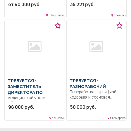
образование.. Выполнение
от 40 000 руб.
35 221 руб.
мостовыми кранами
должностных
грузоподъемностью до...
обязанностей согласно
г Таштагол
г Белово
инструкции.....
ТРЕБУЕТСЯ -
ТРЕБУЕТСЯ -
ЗАМЕСТИТЕЛЬ
РАЗНОРАБОЧИЙ
ДИРЕКТОРА ПО
Переработка сырья (чай,
кедровая и сосновая
медицинской части
шишка, ягоды); работа...
Образование: Высшее
98 000 руб.
50 000 руб.
образование —
специалитет,
г Мыски
г Кемерово
магистратура..
Осуществлять
руководство...