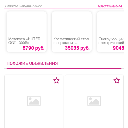
ТОВАРЫ, СКИДКИ, АКЦИИ
Мотокоса «HUTER
Косметический стол
Снегоуборщик
GGT-1300S»
с зеркалом+
электрический
подсветка
«HUTER SGC 17
8790 руб.
35035 руб.
9048 р
«ДОЛЬЧЕ»
ПОХОЖИЕ ОБЪЯВЛЕНИЯ