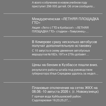
8%
А всего к обучению в новом учебном году
приступит 296 000 детей. Об этом сообщило...
Междуреченская «ЛЕТНЯЯ ПЛОЩАДКА
ГТО»
Акция «Лето с ГТО в Кузбассе!» «ЛЕТНЯЯ
ПЛОЩАДКА ГТО» стадион «Томусинец»
работает- 4,6,11,13,18,20,25,27...
В Кемерове сразу несколько автобусов
получат дополнительную остановку
С 10 августа в схему движения автобусных
маршрутов №182э, 197э и 279э добавят
остановку "деревня...
Цены на бензин в Кузбассе пошли вниз.
результате работы штаба под руководством
губернатора Ильи Середюка удалось за неделю
увеличить на 21% количество...
Плановые отключения на сетях ЖКХ на
08.08.-10 августа 2026 г. (г. Новокузнецк)
Г орячая вода Куйбышевский район:
Садопарковая 19,23,25,27,
29,31,33,35,28/1,28/2,28,30,...