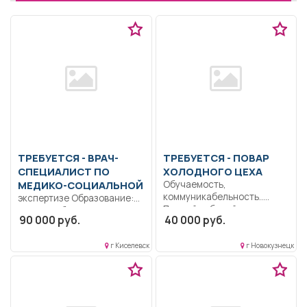
ТРЕБУЕТСЯ - ВРАЧ-
ТРЕБУЕТСЯ - ПОВАР
СПЕЦИАЛИСТ ПО
ХОЛОДНОГО ЦЕХА
МЕДИКО-СОЦИАЛЬНОЙ
Обучаемость,
коммуникабельность..
экспертизе Образование:
Полный рабочий день..
Высшее образование —
90 000 руб.
40 000 руб.
специалитет,
магистратура.. Оказание
г Киселевск
г Новокузнецк
услуги по...