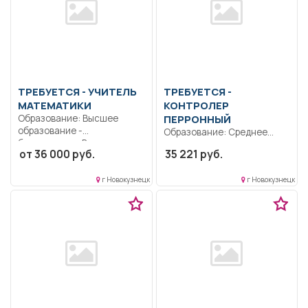
ТРЕБУЕТСЯ - УЧИТЕЛЬ
ТРЕБУЕТСЯ -
МАТЕМАТИКИ
КОНТРОЛЕР
Образование: Высшее
ПЕРРОННЫЙ
образование -
Образование: Среднее
бакалавриат.. Ведение
профессиональное
от 36 000 руб.
35 221 руб.
педагогической
образование.. Производить
деятельности.. Полный...
контрольную проверку
г Новокузнецк
г Новокузнецк
пассажиров в...