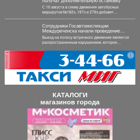
получат дополнительную остановку
С 10 августа в схему движения автобусных
маршрутов №182э, 197э и 279э добавят
остановку "деревня...
Сотрудники Госавтоинспекции
Междуреченска начали проведение
профилактической операции
Выезд на полосу встречного движения является
«Встречная полоса»
распространенным нарушением, которое
довольно часто становится причиной дорожно-
транспортного происшествия...
реклама
КАТАЛОГИ
магазинов города
П
С
р
л
е
е
д
д