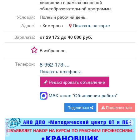
дисциплин в рамках основной
Афиша
Обучение
Проекты
общеобразовательной программы.
Условия:
Полный рабочий день.
Адрес:
г Кемерово
Показать на карте
Зарплата:
от 29 172 до 40 000 руб.
Товары
Поздравления
Погода
В избранное
8-952-173-...
Телефон:
Показать телефоны
ТВ программа
Я - пенсионер
Редактировать объявление
MAX-канал "Объявления-работа"
Поделиться
Пожаловаться
реклама