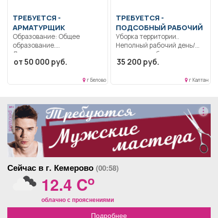
ТРЕБУЕТСЯ -
ТРЕБУЕТСЯ -
АРМАТУРЩИК
ПОДСОБНЫЙ РАБОЧИЙ
Образование: Общее
Уборка территории..
образование.
Неполный рабочий день/
Дисциплинированность..
неполная рабочая неделя..
от 50 000 руб.
35 200 руб.
Армирование конструкций
(изготовлением и
монтажом арматурных...
г Белово
г Калтан
реклама
Сейчас в г. Кемерово
(00:58)
o
12.4 C
облачно с прояснениями
Подробнее