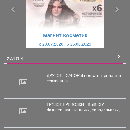
ы
у
д
ю
у
щ
щ
и
Магнит Косметик
и
й
c 29.07.2026 по 25.08.2026
й
УСЛУГИ
ДРУГОЕ - ЗАБОРЫ под
ключ; ролетные,
секционные ...
ГРУЗОПЕРЕВОЗКИ - ВЫВЕЗУ
батареи,
ванны, печки, холодильники, ...