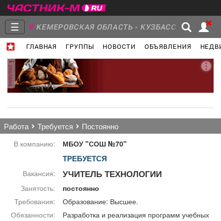
☰
КЕМЕРОВСКАЯ ОБЛАСТЬ - КУЗБАСС
ГЛАВНАЯ
ГРУППЫ
НОВОСТИ
ОБЪЯВЛЕНИЯ
НЕДВ
Главная
Группы
Новости
реклама
Объявления
Недвижимость
Услуги
работа
требуется
постоянно
В компанию:
МБОУ "СОШ №70"
ТРЕБУЕТСЯ
Работа
Транспорт
Компании
УЧИТЕЛЬ ТЕХНОЛОГИИ
Вакансия:
Занятость:
постоянно
Требования:
Образование: Высшее.
Обязанности:
Разработка и реализация программ учебных