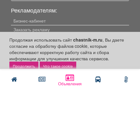
Рекламодателям:
Бизнес-кабинет
Заказать рекламу
Продолжая использовать сайт
chastnik-m.ru
, Вы даете
Оплата услуг:
согласие на обработку файлов cookie, которые
обеспечивают корректную работу сайта и сбора
Расценки
информации для улучшения качества сервисов.
Оплатить
Что такое cookie
Наши ресурсы:
Написать
Позвонить
Объявления
Газета "Частник-М"
Сайт chastnik-m.ru
Сайт "Частник. Маркет"
Дорожное радио 93.4FM
Радио для двоих 105.3FM
Европа плюс 103.3FM