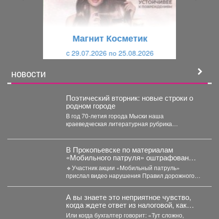
д
ю
у
щ
щ
и
Магнит Косметик
и
й
c 29.07.2026 по 25.08.2026
й
НОВОСТИ
Поэтический вторник: новые строки о
родном городе
В год 70-летия города Мыски наша
краеведческая литературная рубрика
«Поэтический вторникЪ» продолжает знакомить
читателей с...
В Прокопьевске по материалам
«Мобильного патруля» оштрафован
автомобилист, который дважды
🔹Участник акции «Мобильный патруль»
нарушил ПДД
прислал видео нарушения Правил дорожного
движения, совершенного водителем автомобиля
«БМВ» в...
А вы знаете это неприятное чувство,
когда ждете ответ из налоговой, как
приговор?
Или когда бухгалтер говорит: «Тут сложно,