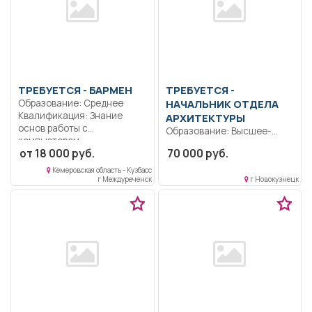
ТРЕБУЕТСЯ - БАРМЕН
ТРЕБУЕТСЯ -
Образование: Среднее
НАЧАЛЬНИК ОТДЕЛА
Квалификация: Знание
АРХИТЕКТУРЫ
основ работы с
Образование: Высшее-
компьютером ....
специалитет,
от 18 000 руб.
70 000 руб.
магистратура..
Осуществлять
Кемеровская область - Кузбасс
г Междуреченск
г Новокузнецк
организационное
руководство отделом (7
человек);...