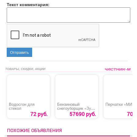
Текст комментария:
Отправить
ТОВАРЫ, СКИДКИ, АКЦИИ
Водосгон для
Бензиновый
Перчатки «МИГ»
стекол
снегоуборщик «Зубр
СМБ-7-66»
72 руб.
57690 руб.
70 р
ПОХОЖИЕ ОБЪЯВЛЕНИЯ