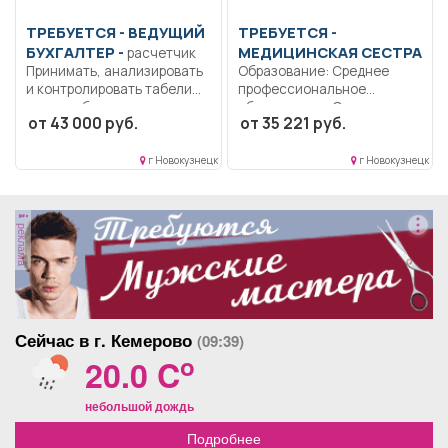
ТРЕБУЕТСЯ - ВЕДУЩИЙ
ТРЕБУЕТСЯ -
БУХГАЛТЕР -
МЕДИЦИНСКАЯ СЕСТРА
расчетчик
Принимать, анализировать
Образование: Среднее
и контролировать табели
профессиональное
учета рабочего времени и...
образование.. Оказание
от 43 000 руб.
от 35 221 руб.
первичной доврачебной
медико-санитарной
помощи...
г Новокузнецк
г Новокузнецк
реклама
Сейчас в г. Кемерово
(09:39)
o
20.0 C
небольшой дождь
Подробнее