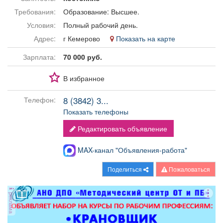
Афиша
Обучение
Проекты
Требования:
Образование: Высшее.
Условия:
Полный рабочий день.
Адрес:
г Кемерово
Показать на карте
Зарплата:
70 000 руб.
Товары
Поздравления
Погода
В избранное
8 (3842) 3...
Телефон:
Показать телефоны
ТВ программа
Я - пенсионер
Редактировать объявление
MAX-канал "Объявления-работа"
Поделиться
Пожаловаться
реклама