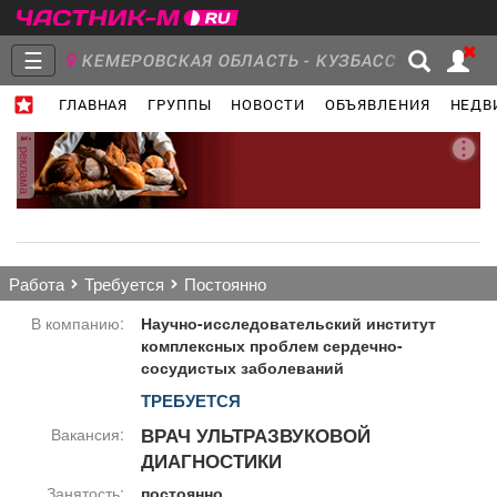
☰
КЕМЕРОВСКАЯ ОБЛАСТЬ - КУЗБАСС
ГЛАВНАЯ
ГРУППЫ
НОВОСТИ
ОБЪЯВЛЕНИЯ
НЕДВ
Главная
Группы
Новости
реклама
Объявления
Недвижимость
Услуги
работа
требуется
постоянно
В компанию:
Научно-исследовательский институт
комплексных проблем сердечно-
сосудистых заболеваний
Работа
Транспорт
Компании
ТРЕБУЕТСЯ
ВРАЧ УЛЬТРАЗВУКОВОЙ
Вакансия:
ДИАГНОСТИКИ
Занятость:
постоянно