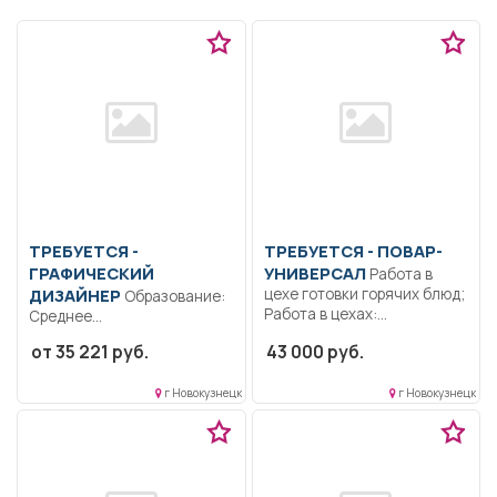
ТРЕБУЕТСЯ -
ТРЕБУЕТСЯ - ПОВАР-
ГРАФИЧЕСКИЙ
УНИВЕРСАЛ
Работа в
ДИЗАЙНЕР
цехе готовки горячих блюд;
Образование:
Работа в цехах:...
Среднее
профессиональное
от 35 221 руб.
43 000 руб.
образование..
Фотографировать людей на
г Новокузнецк
г Новокузнецк
документы (паспорт,...