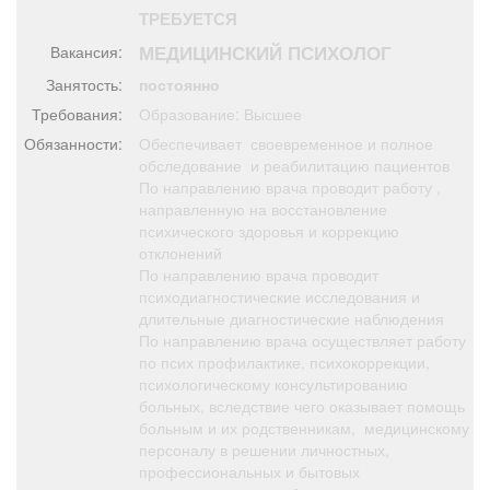
Афиша
Обучение
Проекты
ТРЕБУЕТСЯ
МЕДИЦИНСКИЙ ПСИХОЛОГ
Вакансия:
Занятость:
постоянно
Требования:
Образование: Высшее
Товары
Поздравления
Погода
Обязанности:
Обеспечивает своевременное и полное
обследование и реабилитацию пациентов
По направлению врача проводит работу ,
направленную на восстановление
психического здоровья и коррекцию
отклонений
ТВ программа
Я - пенсионер
По направлению врача проводит
психодиагностические исследования и
длительные диагностические наблюдения
По направлению врача осуществляет работу
по псих профилактике, психокоррекции,
психологическому консультированию
больных, вследствие чего оказывает помощь
больным и их родственникам, медицинскому
персоналу в решении личностных,
профессиональных и бытовых