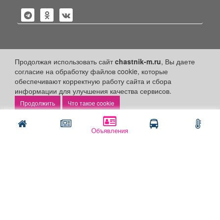
Политика конфиденциальности
Продолжая использовать сайт
chastnik-m.ru
, Вы даете
согласие на обработку файлов cookie, которые
Публикации с пометкой «Реклама», «На правах рекламы»,
обеспечивают корректную работу сайта и сбора
«Партнёрский проект» оплачены рекламодателем.
информации для улучшения качества сервисов.
Редакция сайта не несет ответственности за достоверность
информации, содержащейся в рекламных материалах и
Что такое cookie
объявлениях.
+16
© 2006-2026
ООО "Частник-М"
Объявления