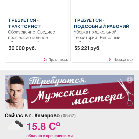
ТРЕБУЕТСЯ -
ТРЕБУЕТСЯ -
ТРАКТОРИСТ
ПОДСОБНЫЙ РАБОЧИЙ
Образование: Среднее
Уборка пришкольной
профессиональное
территории.. Неполный
образование.. Выполнение
рабочий день/неполная
36 000 руб.
35 221 руб.
должностных
рабочая неделя..
обязанностей, согласно
инструкции...
г Прокопьевск
г Новокузнецк
реклама
Сейчас в г. Кемерово
(05:57)
o
15.8 C
облачно с прояснениями