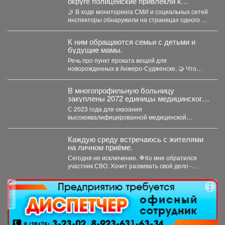
округе полицейские привлекли к
ответственности автомобилистку за
🤳 В ходе мониторинга СМИ и социальных сетей
нарушение правил проезда перекрестка
инспекторы обнаружили на страницах одного из
интернет-сообществ...
К ним обращаются семьи с детьми и
будущие мамы.
Речь про пункт проката вещей для
новорожденных в Анжеро-Судженске. 🤝 Что
больше всего берут...
В многопрофильную больницу
закуплены 2072 единицы медицинского
оборудования на общую сумму 490,6
С 2023 года для оказания
млн рублей.
высококвалифицированной медицинской
помощи в многопрофильную больницу
закуплены 2072 единицы медицинского...
Каждую среду встречаюсь с жителями
на личном приёме.
Сегодня не исключение. 🔷Ко мне обратился
участник СВО. Хочет развивать своё дело -
перерабатывать...
реклама