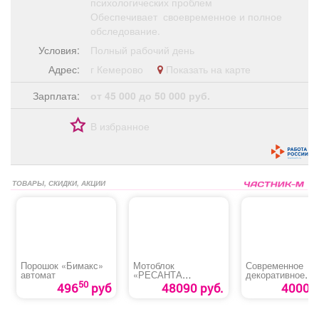
психологических проблем
Обеспечивает своевременное и полное
обследование.
Условия:
Полный рабочий день
Адрес:
г Кемерово
Показать на карте
Зарплата:
от 45 000 до 50 000 руб.
В избранное
ТОВАРЫ, СКИДКИ, АКЦИИ
Порошок «Бимакс»
Мотоблок
Современное
автомат
«РЕСАНТА
декоративное
МБ-7500-10»
покрытие
50
496
руб
48090 руб.
4000 р
«Микроцемент»