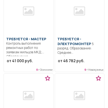
ТРЕБУЕТСЯ - МАСТЕР
ТРЕБУЕТСЯ -
Контроль выполнения
ЭЛЕКТРОМОНТЕР
5
ремонтных работ по
разряд. Образование:
заявкам жильцов МКД;
Среднее
Обеспечение...
профессиональное..
от 41 000 руб.
от 46 782 руб.
Ремонт, монтаж и
техническое
обслуживание...
г Осинники
г Новокузнецк