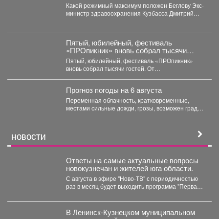
Какой режимный максимум положен Беглову Экс-
министр здравоохранения Кузбасса Дмитрий
Беглов отправился в колонию строгого...
Пятый, юбилейный, фестиваль
«ПРОпикник» вновь собрал тысячи
гостей.
Пятый, юбилейный, фестиваль «ПРОпикник»
вновь собрал тысячи гостей. От
гастрономической кухни до костюмированных
сапбордистов -...
Прогноз погоды на 6 августа
Переменная облачность, кратковременные,
местами сильные дожди, грозы, возможен град.
Утром туманы. Ветер юго-западный 4-9 м/с,...
НОВОСТИ
Ответы на самые актуальные вопросы
новокузнечан и жителей юга области.
С августа в эфире "Ново-ТВ" с периодичностью
раз в месяц будет выходить программа "Первая
студия"...
В Ленинск-Кузнецком муниципальном