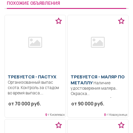
ПОХОЖИЕ ОБЪЯВЛЕНИЯ
ТРЕБУЕТСЯ - ПАСТУХ
ТРЕБУЕТСЯ - МАЛЯР ПО
Организованный выпас
МЕТАЛЛУ
Наличие
скота. Контроль за стадом
удостоверения маляра..
во время выпаса....
Окраска
металлоконструкций..
от 70 000 руб.
от 90 000 руб.
Сменная работа.
Дополнительный отпуск
за...
г Киселевск
г Новокузнецк