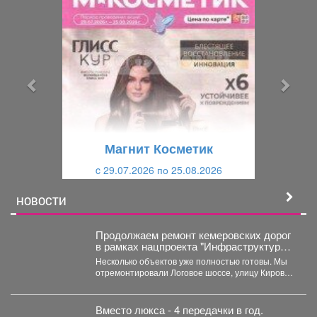
П
С
р
л
е
е
д
д
ы
у
д
ю
у
щ
щ
и
Магнит Косметик
и
й
c 29.07.2026 по 25.08.2026
й
НОВОСТИ
Продолжаем ремонт кемеровских дорог
в рамках нацпроекта "Инфраструктура
для жизни"
Несколько объектов уже полностью готовы. Мы
отремонтировали Логовое шоссе, улицу Кирова
от Кузнецкого до...
Вместо люкса - 4 передачки в год.