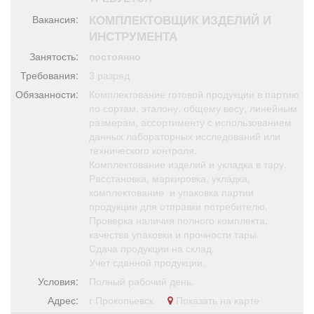
Афиша
Обучение
Проекты
КОМПЛЕКТОВЩИК ИЗДЕЛИЙ И
Вакансия:
ИНСТРУМЕНТА
Занятость:
постоянно
Требования:
3 разряд.
Товары
Поздравления
Погода
Обязанности:
Комплектование готовой продукции в партию
по сортам, эталону, общему весу, линейным
размерам, ассортименту с использованием
данных лабораторных исследований или
технического контроля.
Комплектование изделий и укладка в тару.
ТВ программа
Я - пенсионер
Расстановка, маркировка, укладка,
комплектование и упаковка партии
продукции для отправки потребителю.
Проверка наличия полного комплекта,
качества упаковки и прочности тары.
Сдача продукции на склад.
Учет сданной продукции.
Условия:
Полный рабочий день.
Адрес:
г Прокопьевск
Показать на карте