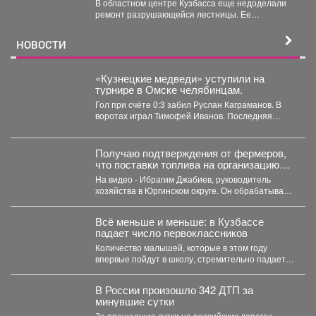
В областном центре Кузбасса еще недоделали
ремонт разрушающейся лестницы. Ее
состояние беспокоит местных жителей. ...
НОВОСТИ
«Кузнецкие медведи» уступили на
турнире в Омске челябинцам.
Гол при счёте 0:3 забил Руслан Каграманов. В
воротах играл Тимофей Иванов. Последняя
шайба была...
Получаю подтверждения от фермеров,
что поставки топлива на организацию
уборочной кампании уже начались.
На видео - Ибрагим Джабиев, руководитель
хозяйства в Юргинском округе. Он обрабатывает
более пяти тысяч...
Всё меньше и меньше: в Кузбассе
падает число первоклассников
Количество малышей, которые в этом году
впервые пойдут в школу, стремительно падает в
Кемеровской области....
В России произошло 342 ДТП за
минувшие сутки
За прошедшие сутки на российских дорогах