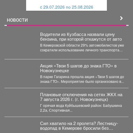
и
й
c 29.07.2026 по 25.08.2026
й
НОВОСТИ
Водители из Кузбасса назвали цену
бензина, при которой откажутся от авто
В Кемеровской области 29% автомобилистов уже
сократили использование личного транспорта
из‑за стоимости топлива. При этом...
Акция «Твои 5 шагов до знака ГТО» в
Новокузнецке
В парке Гагарина прошла акция «Твои 5 шагов до
знака ГТО». Мероприятие было организовано в...
Плановые отключения на сетях ЖКХ на
7 августа 2026 г. (г. Новокузнецк)
Г орячая вода Куйбышевский район: Бабушкина
2,2а, Спортивная...
Сил хватило на 2 пролета? Лестницу-
водопад в Кемерове бросили без
ремонта