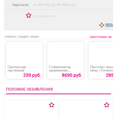
Зарплата:
от 45 000 до 60 000 руб.
В избранное
ТОВАРЫ, СКИДКИ, АКЦИИ
Светильник
Стабилизатор
Пистолет монта
настенный
напряжения
пены «Fomeron
однофазный
Basic»
239 руб.
8690 руб.
285 р
«Ресанта АСН
3000/1-Ц 63/6/5»
ПОХОЖИЕ ОБЪЯВЛЕНИЯ