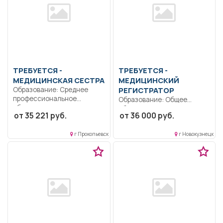
ТРЕБУЕТСЯ -
ТРЕБУЕТСЯ -
МЕДИЦИНСКАЯ СЕСТРА
МЕДИЦИНСКИЙ
Образование: Среднее
РЕГИСТРАТОР
профессиональное
Образование: Общее
образование.
образование.. Правила
от 35 221 руб.
от 36 000 руб.
Ответственность.. В
организации работы
соответствии с
регистратуры ГБУЗ ННД;...
должностной
г Прокопьевск
г Новокузнецк
инструкцией,...