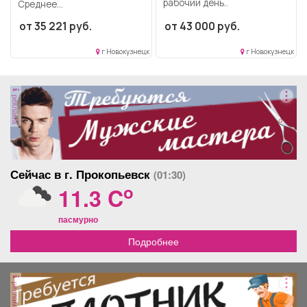
рабочий день..
Среднее
профессиональное
от 35 221 руб.
от 43 000 руб.
образование..
Фотографировать людей на
г Новокузнецк
г Новокузнецк
документы (паспорт,...
реклама
Сейчас в г. Прокопьевск
(01:30)
o
11.3 C
пасмурно
Подробнее
реклама