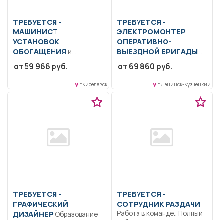
ТРЕБУЕТСЯ -
ТРЕБУЕТСЯ -
МАШИНИСТ
ЭЛЕКТРОМОНТЕР
УСТАНОВОК
ОПЕРАТИВНО-
ОБОГАЩЕНИЯ
ВЫЕЗДНОЙ БРИГАДЫ
и
брикетирования
Образование: Среднее
от 59 966 руб.
от 69 860 руб.
Образование: Общее
профессиональное
образование.. Управлять
образование.. Выполнение
г Киселевск
г Ленинск-Кузнецкий
конвейерами
осмотров
производительностью до
трансформаторных
500...
подстанций,
распределительных...
ТРЕБУЕТСЯ -
ТРЕБУЕТСЯ -
ГРАФИЧЕСКИЙ
СОТРУДНИК РАЗДАЧИ
ДИЗАЙНЕР
Работа в команде.. Полный
Образование: