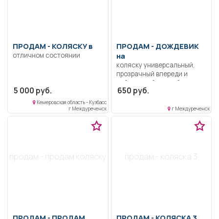
ПРОДАМ -
КОЛЯСКУ в
ПРОДАМ -
ДОЖДЕВИК
отличном состоянии
на
коляску универсальный,
прозрачный впереди и
нейлоновый черный сзади,
5 000 руб.
650 руб.
застежка молния с 2-х
сторон, окно на липучке,
Кемеровская область - Кузбасс
открывается, москитная
г Междуреченск
г Междуреченск
сеточка от комаров.
продам - продам коляску
продам - коляска 3
ПРОДАМ -
ПРОДАМ
ПРОДАМ -
КОЛЯСКА 3