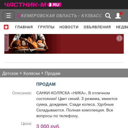
☰
КЕМЕРОВСКАЯ ОБЛАСТЬ - КУЗБАСС
ГЛАВНАЯ
ГРУППЫ
НОВОСТИ
ОБЪЯВЛЕНИЯ
НЕДВ
Главная
Группы
Новости
реклама
Объявления
Недвижимость
Услуги
детское
коляски
продам
ПРОДАМ
Описание:
САНКИ-КОЛЯСКА «НИКА», В отличном
состоянии! Цвет синий. 3 режима, имеется
Работа
Транспорт
Компании
сумка, дождевик. Сзади колеса. Удобные
Складываются. Полная комплекция. Все
вопросы по телефону.
Цена:
3 000 руб.