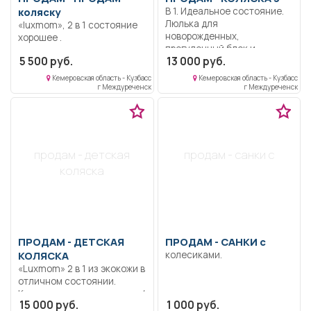
коляску
В 1. Идеальное состояние.
Люлька для
«luxmom», 2 в 1 состояние
новорожденных,
хорошее .
прогулочный блок и
5 500 руб.
13 000 руб.
автолюлька.
Кемеровская область - Кузбасс
Кемеровская область - Кузбасс
г Междуреченск
г Междуреченск
продам - детская
продам - санки с
коляска
ПРОДАМ -
ДЕТСКАЯ
ПРОДАМ -
САНКИ с
КОЛЯСКА
колесиками.
«Luxmom» 2 в 1 из экокожи в
отличном состоянии.
Коляска всесезонная зима/
15 000 руб.
1 000 руб.
лето. Эта модель легко