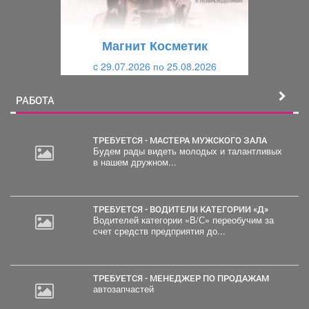
у
щ
щ
и
Магнит Косметик
и
й
c 29.07.2026 по 25.08.2026
й
РАБОТА
ТРЕБУЕТСЯ - МАСТЕРА МУЖСКОГО ЗАЛА
Будем рады видеть молодых и талантливых
в нашем дружном...
20
000
руб.
ТРЕБУЕТСЯ - ВОДИТЕЛИ КАТЕГОРИИ «Д»
Водителей категории «В/С» переобучим за
счет средств предприятия до...
ТРЕБУЕТСЯ - МЕНЕДЖЕР ПО ПРОДАЖАМ
автозапчастей