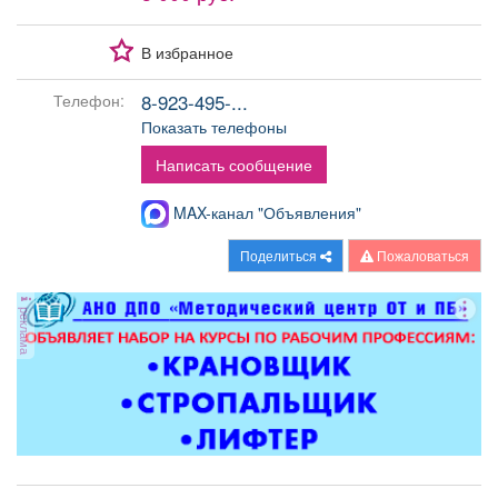
Афиша
Обучение
Проекты
В избранное
8-923-495-...
Телефон:
Показать телефоны
Товары
Поздравления
Погода
Написать сообщение
MAX-канал "Объявления"
Поделиться
Пожаловаться
ТВ программа
Я - пенсионер
реклама