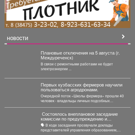
реклама
НОВОСТИ
Плановые отключения на 5 августа (г.
Междуреченск)
В связи с ремонтными работами не будет
электроэнергии ...
Первых кузбасских фермеров научили
пользоваться агродронами.
Очередной поток «Школы фермера» прошли 40
человек - владельцы личных подсобных
хозяйств, начинающие фермеры и...
Состоялось внеплановое заседание
комиссии по предупреждению и
ликвидации чрезвычайных ситуаций и
🗣️ В ходе заседания прозвучали доклады
пожарной безопасности
представителей управления образованием,
сотрудников МЧС и мысковского Водоканала. ...