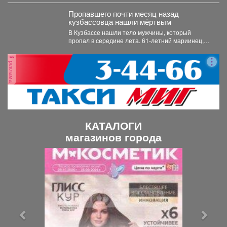
Пропавшего почти месяц назад
кузбассовца нашли мёртвым
В Кузбассе нашли тело мужчины, который
пропал в середине лета. 61-летний мариинец,
ориентировку на...
реклама
КАТАЛОГИ
магазинов города
П
С
р
л
е
е
д
д
ы
у
д
ю