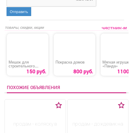
Отправить
ТОВАРЫ, СКИДКИ, АКЦИИ
Мешок для
Покраска домов
Мягкая игрушка
строительного
«Панда»
мусора
150 руб.
800 руб.
1100 р
ПОХОЖИЕ ОБЪЯВЛЕНИЯ
продам - коляску в
продам - дождевик на