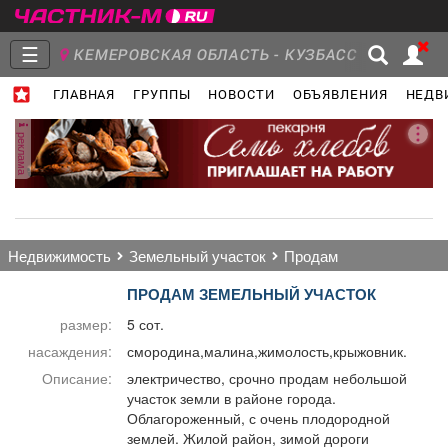
☰
КЕМЕРОВСКАЯ ОБЛАСТЬ - КУЗБАСС
ГЛАВНАЯ
ГРУППЫ
НОВОСТИ
ОБЪЯВЛЕНИЯ
НЕДВ
Главная
Группы
Новости
реклама
Объявления
Недвижимость
Услуги
недвижимость
земельный участок
продам
ПРОДАМ ЗЕМЕЛЬНЫЙ УЧАСТОК
размер:
5 сот.
Работа
Транспорт
Компании
насаждения:
смородина,малина,жимолость,крыжовник.
Описание:
электричество, срочно продам небольшой
участок земли в районе города.
Облагороженный, с очень плодородной
землей. Жилой район, зимой дороги