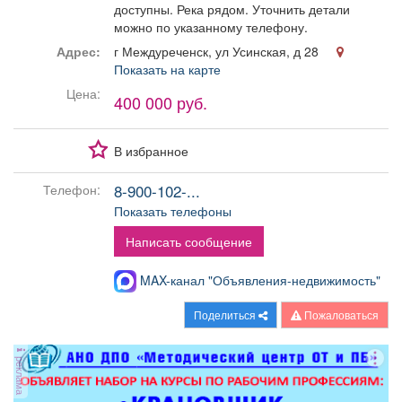
доступны. Река рядом. Уточнить детали
Афиша
Обучение
Проекты
можно по указанному телефону.
Адрес:
г Междуреченск, ул Усинская, д 28
Показать на карте
Цена:
400 000 руб.
Товары
Поздравления
Погода
В избранное
8-900-102-...
Телефон:
Показать телефоны
ТВ программа
Я - пенсионер
Написать сообщение
MAX-канал "Объявления-недвижимость"
Поделиться
Пожаловаться
реклама