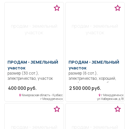
продам - земельный
продам - земельный
участок
участок
ПРОДАМ -
ЗЕМЕЛЬНЫЙ
ПРОДАМ -
ЗЕМЕЛЬНЫЙ
участок
участок
размер (30 сот.),
размер (6 сот.),
электричество, участок
электричество, хороший,
под строительство дома
сухой участок у дамбы.
400 000 руб.
2 500 000 руб.
пос. Удаловка республика
Алтай. торг уместен
Кемеровская область - Кузбасс
г Междуреченск
г Междуреченск
ул Набережная, д 18
продам - земельный
продам - земельный