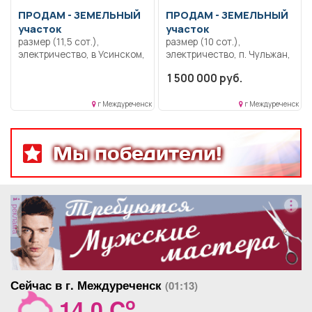
ПРОДАМ -
ЗЕМЕЛЬНЫЙ
ПРОДАМ -
ЗЕМЕЛЬНЫЙ
участок
участок
размер (11,5 сот.),
размер (10 сот.),
электричество, в Усинском,
электричество, п. Чульжан,
свет, вода.
участок около дороги,
1 500 000 руб.
рядом с остановкой.
Электричество,
практически подведено,
г Междуреченск
г Междуреченск
водопровод в нескольких
метрах .Отсыпано половина
участка под дом, забиты
Мы победители!
сваи. Рядом лес, до реки
300 метров.
реклама
Сейчас в г. Междуреченск
(01:13)
o
14.0 C