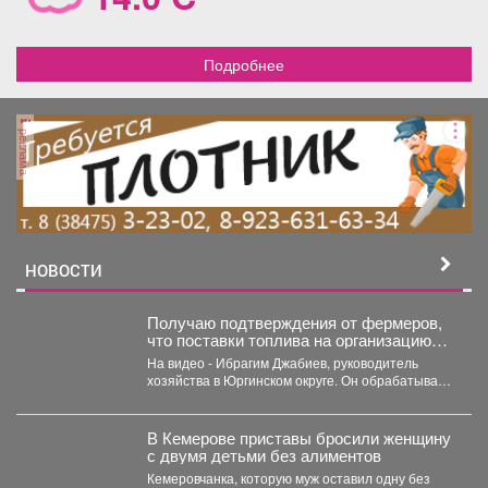
Подробнее
реклама
НОВОСТИ
Получаю подтверждения от фермеров,
что поставки топлива на организацию
уборочной кампании уже начались.
На видео - Ибрагим Джабиев, руководитель
хозяйства в Юргинском округе. Он обрабатывает
более пяти тысяч...
В Кемерове приставы бросили женщину
с двумя детьми без алиментов
Кемеровчанка, которую муж оставил одну без