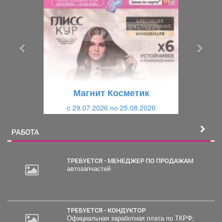
р
л
е
е
д
д
ы
у
д
ю
у
щ
щ
и
Магнит Косметик
и
й
c 29.07.2026 по 25.08.2026
й
РАБОТА
ТРЕБУЕТСЯ - МЕНЕДЖЕР ПО ПРОДАЖАМ
автозапчастей
2
000
руб.
ТРЕБУЕТСЯ - КОНДУКТОР
Официальная заработная плата по ТКРФ;