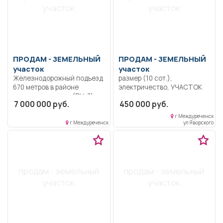
участок
участок
ПРОДАМ -
ЗЕМЕЛЬНЫЙ
ПРОДАМ -
ЗЕМЕЛЬНЫЙ
участок
участок
Железнодорожный подъезд
размер (10 сот.),
670 метров в районе
электричество, УЧАСТОК
поселка камешок (ПЧ-7) с
земли под строительство
7 000 000 руб.
450 000 руб.
земельным участком 2гк.
нового здания, в
Есть возможность
собственности
г Междуреченск
оформить большую
г Междуреченск
ул Яворского
площадь участка.
продам - земельный
продам - земельный
участок
участок