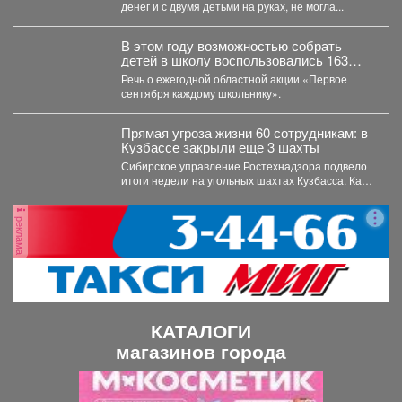
денег и с двумя детьми на руках, не могла...
В этом году возможностью собрать
детей в школу воспользовались 163
малообеспеченные семьи
Речь о ежегодной областной акции «Первое
Междуреченска.
сентября каждому школьнику».
Прямая угроза жизни 60 сотрудникам: в
Кузбассе закрыли еще 3 шахты
Сибирское управление Ростехнадзора подвело
итоги недели на угольных шахтах Кузбасса. Как
сообщает официальный представитель...
реклама
КАТАЛОГИ
магазинов города
П
С