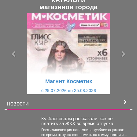
магазинов города
П
С
р
л
е
е
д
д
ы
у
д
ю
у
щ
щ
и
Магнит Косметик
и
й
c 29.07.2026 по 25.08.2026
й
НОВОСТИ
Кузбассовцам рассказали, как не
платить за ЖКХ во время отпуска
Госжилинспекция напомнила кузбассовцам как
во время отпуска сэкономить на коммуналкеи что