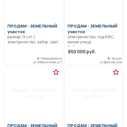
ПРОДАМ -
ЗЕМЕЛЬНЫЙ
ПРОДАМ -
ЗЕМЕЛЬНЫЙ
участок
участок
размер (9 сот.),
электричество, под ИЖС,
электричество, забор, свет,
жилая улица.
отсыпка.
Собственность, документы
850 000 руб.
к сделке готовы.
г Междуреченск
г Мыски
ул Чебалсинская, д 17
ул Дружная, д 2а
продам - земельный
продам - земельный
участок
участок
ПРОДАМ -
ЗЕМЕЛЬНЫЙ
ПРОДАМ -
ЗЕМЕЛЬНЫЙ