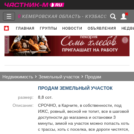
☰
КЕМЕРОВСКАЯ ОБЛАСТЬ - КУЗБАСС
ГЛАВНАЯ
ГРУППЫ
НОВОСТИ
ОБЪЯВЛЕНИЯ
НЕДВ
Главная
Группы
Новости
реклама
Объявления
Недвижимость
Услуги
недвижимость
земельный участок
продам
ПРОДАМ ЗЕМЕЛЬНЫЙ УЧАСТОК
размер:
8,8 сот.
Работа
Транспорт
Компании
Описание:
СРОЧНО, в Карчите, в собственности, под
ИЖС, ровный, весной не топит, все в шаговой
доступности до магазина и остановки 3
минуты, зимой на участок можно попасть хоть
с трассы, хоть с поселка, все дороги чистятся,