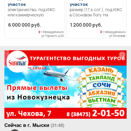
участок
участок
электричество, под ИЖС
размер (17,4 сот.), под ИЖС
или коммерческую
в Сосновом Логу. На
деятельность, свет, вода,
участке расположен
6 000 000 руб.
1 200 000 руб.
камеры, интернет,
старый деревянный дом с
постройка с баней.
пропиской. Состояние
г Междуреченск
г Междуреченск
дома под снос. Есть
ул Горького, д 2А
ул Кочковая
бытовка. Свет. Колодец.
Электричество. Участок не
подтопляемый.
реклама
Сейчас в г. Мыски
(21:45)