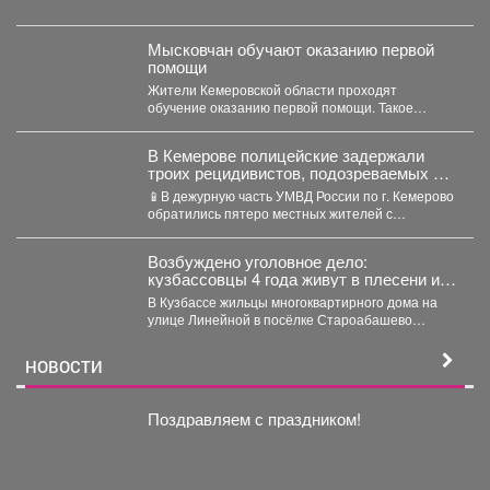
для этого нужно. ...
Мысковчан обучают оказанию первой
помощи
Жители Кемеровской области проходят
обучение оказанию первой помощи. Такое
поручение дал губернатор Илья Середюк. ...
В Кемерове полицейские задержали
троих рецидивистов, подозреваемых в
совершении серии краж
📱В дежурную часть УМВД России по г. Кемерово
обратились пятеро местных жителей с
заявлениями о...
Возбуждено уголовное дело:
кузбассовцы 4 года живут в плесени и
ждут помощи
В Кузбассе жильцы многоквартирного дома на
улице Линейной в посёлке Староабашево
Новокузнецкого округа больше года...
НОВОСТИ
Поздравляем с праздником!