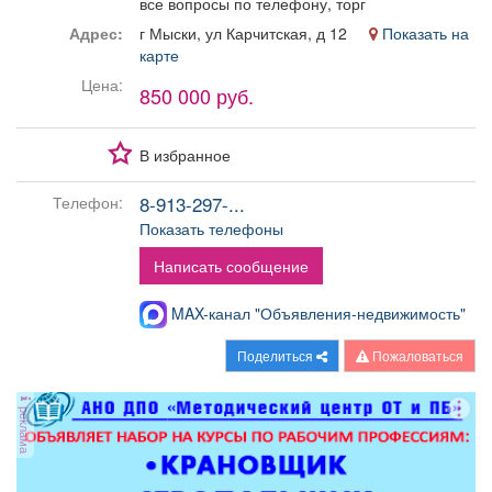
все вопросы по телефону, торг
Афиша
Обучение
Проекты
Адрес:
г Мыски, ул Карчитская, д 12
Показать на
карте
Цена:
850 000 руб.
Товары
Поздравления
Погода
В избранное
8-913-297-...
Телефон:
Показать телефоны
ТВ программа
Я - пенсионер
Написать сообщение
MAX-канал "Объявления-недвижимость"
Поделиться
Пожаловаться
реклама