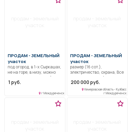
продам - земельный
продам - земельный
участок
участок
ПРОДАМ -
ЗЕМЕЛЬНЫЙ
ПРОДАМ -
ЗЕМЕЛЬНЫЙ
участок
участок
под огород, в 1-х Сыркашах,
размер (16 сот.),
не на горе, в низу, можно
электричество, охрана, Все
подключить городской
вопросы по телефону
1 руб.
200 000 руб.
водопровод, рядом речка
магазин, остановка. Земля
Кемеровская область - Кузбасс
сухая, не топит.
г Междуреченск
г Междуреченск
продам - земельный
продам - земельный
участок
участок