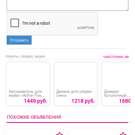
Отправить
ТОВАРЫ, СКИДКИ, АКЦИИ
Автошампунь для
Движок для уборки
Домкрат
мойки «Active Foam
снега
бутылочный
ULTRA PF-80 AVS»
«Сибртех 50806»
1449 руб.
1218 руб.
1680 р
ПОХОЖИЕ ОБЪЯВЛЕНИЯ