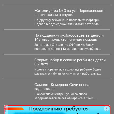
Жители дома № 3 на ул. Черняховского
против жизни в сауне.
По-другому сейчас и не назвать их квартиры.
Подвал 6-подъездной пятиэтажки затопила
горячая вода, и её...
На поддержку кузбассовцев выделили
143 миллиона: кто получил помощь
За пять лет Отделение СФР по Кузбассу
направило более 143 миллионов рублей на
субсидирование работодателей,...
Открыт набор в секцию регби для детей
6-7 лет!
Ищете спортивную секцию, где ребенок будет
развиваться физически, учиться работать в
команде и с удовольствием...
Самолет Кемерово-Сочи снова
задержался
В областном центре Кузбасса снова
задерживается вылет авиарейса в Сочи.
Сегодня, 7 августа, задерживается...
реклама