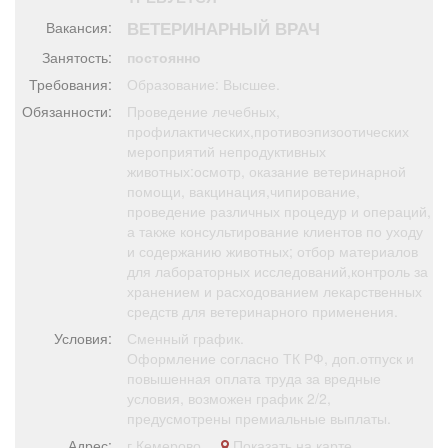
Афиша
Обучение
Проекты
ВЕТЕРИНАРНЫЙ ВРАЧ
Вакансия:
Занятость:
постоянно
Требования:
Образование: Высшее.
Обязанности:
Проведение лечебных,
Товары
Поздравления
Погода
профилактических,противоэпизоотических
мероприятий непродуктивных
животных:осмотр, оказание ветеринарной
помощи, вакцинация,чипирование,
проведение различных процедур и операций,
а также консультирование клиентов по уходу
ТВ программа
Я - пенсионер
и содержанию животных; отбор материалов
для лабораторных исследований,контроль за
хранением и расходованием лекарственных
средств для ветеринарного применения.
Условия:
Сменный график.
Оформление согласно ТК РФ, доп.отпуск и
повышенная оплата труда за вредные
условия, возможен график 2/2,
предусмотрены премиальные выплаты.
Адрес:
г Кемерово
Показать на карте