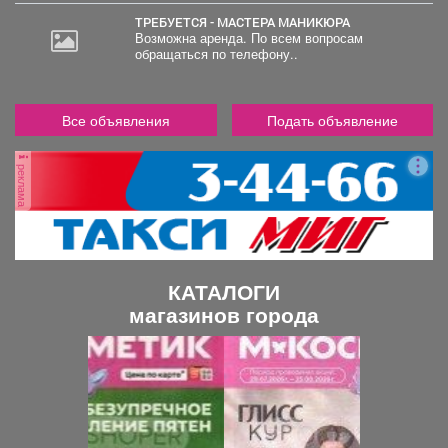
ТРЕБУЕТСЯ - МАСТЕРА МАНИКЮРА
Возможна аренда. По всем вопросам
обращаться по телефону..
Все объявления
Подать объявление
реклама
КАТАЛОГИ
магазинов города
П
С
р
л
е
е
д
д