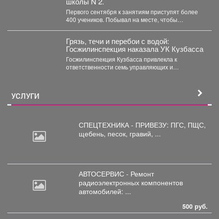
школы N 2.
Первого сентября к занятиям приступят более
400 учеников. Побывал на месте, чтобы
убедиться, что мы...
Грязь, течи и перебои с водой:
Госжилинспекция наказала УК Кузбасса
Госжилинспекция Кузбасса привлекла к
ответственности семь управляющих и
ресурсоснабжающих компаний за нарушения в
содержании домов...
УСЛУГИ
СПЕЦТЕХНИКА - ПРИВЕЗУ: ПГС,
ПЩС,
щебень, песок, гравий, ...
АВТОСЕРВИС - Ремонт
радиоэлектронных
компонентов
автомобилей: ...
500 руб.