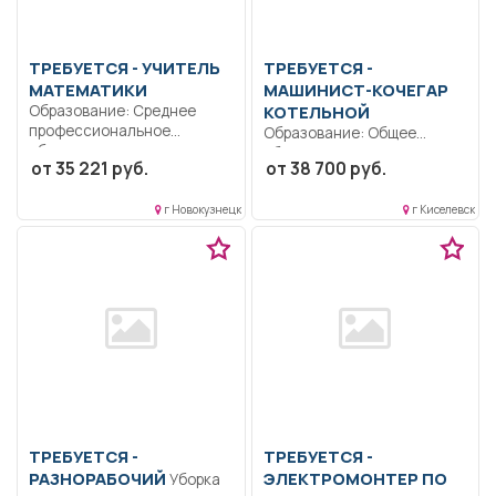
ТРЕБУЕТСЯ - УЧИТЕЛЬ
ТРЕБУЕТСЯ -
МАТЕМАТИКИ
МАШИНИСТ-КОЧЕГАР
Образование: Среднее
КОТЕЛЬНОЙ
профессиональное
Образование: Общее
образование..
образование.. Управление
от 35 221 руб.
от 38 700 руб.
Осуществлять обучение
котловым оборудованием и
школьников, проведение
поддержаниет
контрольных...
г Новокузнецк
г Киселевск
стабильной...
ТРЕБУЕТСЯ -
ТРЕБУЕТСЯ -
РАЗНОРАБОЧИЙ
ЭЛЕКТРОМОНТЕР ПО
Уборка