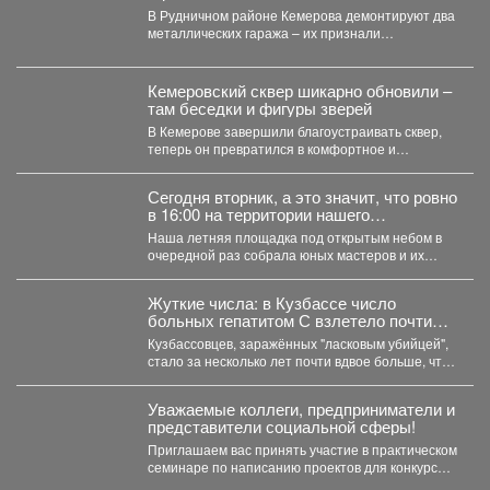
В Рудничном районе Кемерова демонтируют два
металлических гаража – их признали
незаконными. В Рудничном...
Кемеровский сквер шикарно обновили –
там беседки и фигуры зверей
В Кемерове завершили благоустраивать сквер,
теперь он превратился в комфортное и
уникальное место. В...
Сегодня вторник, а это значит, что ровно
в 16:00 на территории нашего
выставочного зала снова закипела
Наша летняя площадка под открытым небом в
большая творческая работа.
очередной раз собрала юных мастеров и их
родителей....
Жуткие числа: в Кузбассе число
больных гепатитом С взлетело почти
вдвое
Кузбассовцев, заражённых "ласковым убийцей",
стало за несколько лет почти вдвое больше, что
показали последние исследования....
Уважаемые коллеги, предприниматели и
представители социальной сферы!
Приглашаем вас принять участие в практическом
семинаре по написанию проектов для конкурсов
«Росмолодежь.Гранты». Это уникальная...