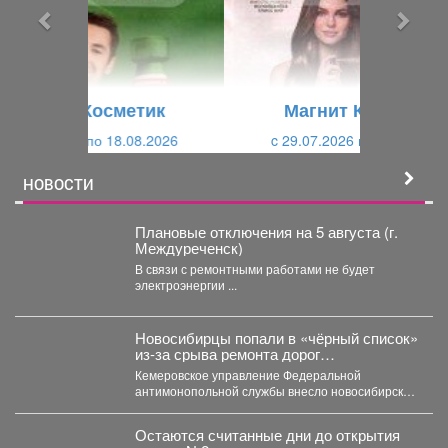
ы
у
д
ю
у
щ
щ
и
Магнит Косметик
и
й
c 29.07.2026 по 25.08.2026
й
НОВОСТИ
Плановые отключения на 5 августа (г.
Междуреченск)
В связи с ремонтными работами не будет
электроэнергии ...
Новосибирцы попали в «чёрный список»
из‑за срыва ремонта дорог
Прокопьевска
Кемеровское управление Федеральной
антимонопольной службы внесло новосибирскую
компанию ООО «Сибдорстрой» в реестр
недобросовестных поставщиков. Речь...
Остаются считанные дни до открытия