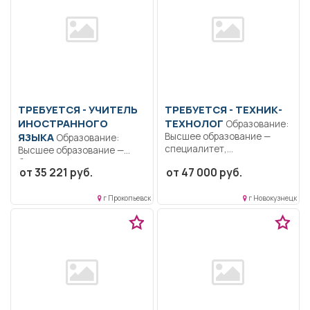
ТРЕБУЕТСЯ - УЧИТЕЛЬ
ТРЕБУЕТСЯ - ТЕХНИК-
ИНОСТРАННОГО
ТЕХНОЛОГ
Образование:
ЯЗЫКА
Высшее образование —
Образование:
специалитет,
Высшее образование —
магистратура..
бакалавриат..
от 35 221 руб.
от 47 000 руб.
Осуществлять контроль
Придерживаться языковой
за...
нормы иностранного...
г Прокопьевск
г Новокузнецк