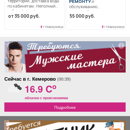
территории, доставка воды
РЕМОНТУ
и
по кабинетам.. Неполный
обслуживанию
рабочий день/неполная...
электрооборудования
от 35 000 руб.
55 000 руб.
Образование: Среднее
профессиональное
г Новокузнецк
г Новокузнецк
образование.. Содержание
в исправном...
реклама
Сейчас в г. Кемерово
(00:39)
o
16.9 C
облачно с прояснениями
Подробнее