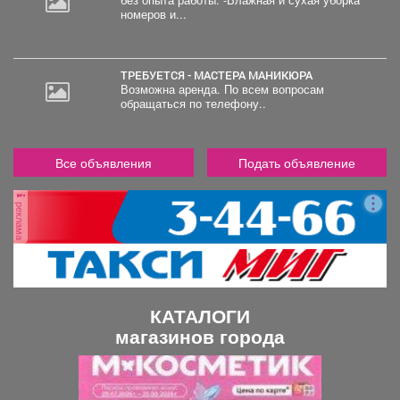
без опыта работы. -Влажная и сухая уборка
номеров и...
ТРЕБУЕТСЯ - МАСТЕРА МАНИКЮРА
Возможна аренда. По всем вопросам
обращаться по телефону..
Все объявления
Подать объявление
реклама
КАТАЛОГИ
магазинов города
П
С
р
л