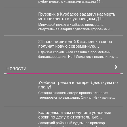
рубеж вместе с хозяевами выехали 56...
Грузовик в Кузбассе задавил насмерть
мотоциклиста в чудовищном ДТП
Минувшей ночью в Кузбассе произошла
смертельная авария с участием грузовика и
мотоцикла. В среду,...
24 тысячи жителей Киселевска скоро
получат новую современную
поликлинику.
Сдвижка сроков была связана с проблемами
финансирования. Но!!! Люди ждут поликлинику,
она важна для...
НОВОСТИ
Учебная тревога в лагере: Действуем по
плану!
Сегодня в нашем лагере прошла плановая
тренировка по эвакуации. Сигнал «Внимание
всем!» прозвучал неожиданно, но,...
Коляденко и зам получили условные
сроки по делу о строительных
махинациях
Заводский районный суд вынес приговор