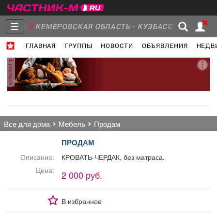
☰
КЕМЕРОВСКАЯ ОБЛАСТЬ - КУЗБАСС
ГЛАВНАЯ
ГРУППЫ
НОВОСТИ
ОБЪЯВЛЕНИЯ
НЕДВ
Главная
Группы
Новости
реклама
Объявления
Недвижимость
Услуги
все для дома
мебель
продам
ПРОДАМ
Описание:
КРОВАТЬ-ЧЕРДАК, без матраса.
Работа
Транспорт
Компании
Цена:
2 000 руб.
В избранное