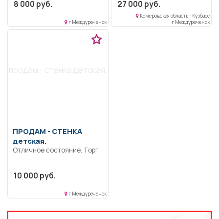
целое. Готовы уступить на
8 000 руб.
27 000 руб.
покрывало.
самовывоз.
Кемеровская область - Кузбасс
г Междуреченск
г Междуреченск
продам - стенка детская.
ПРОДАМ -
СТЕНКА
детская.
Отличное состояние. Торг.
10 000 руб.
г Междуреченск