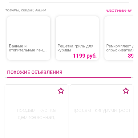
ТОВАРЫ, СКИДКИ, АКЦИИ
Банные и
Решетка гриль для
Ремкомплект дл
отопительные печи,
курицы
опрыскивателя
котлы, камины,
«ОП-207/ОП-209
1199 руб.
39 р
дымоходы
№1»
ПОХОЖИЕ ОБЪЯВЛЕНИЯ
продам - куртка
продам - кигуруми, рост
демисезонная,