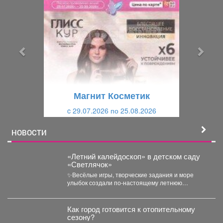
р
л
е
е
д
д
ы
у
д
ю
у
щ
щ
и
Магнит Косметик
и
й
c 29.07.2026 по 25.08.2026
й
НОВОСТИ
«Летний калейдоскоп» в детском саду
«Светлячок»
✨Весёлые игры, творческие задания и море
улыбок создали по-настоящему летнюю
атмосферу счастья! 👀Кто принял...
Как город готовится к отопительному
сезону?