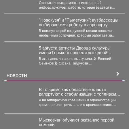
О капитальных ремонтах инженерной
инфраструктуры, работе, которая ведется в
жилом фонде и социальных учреждениях,
восстановлении...
"Новокузя" и "Пылетузик": кузбассовцы
выбирают имя роботу в аэропорту
В новокузнецкой воздушной гавани появился
необычный сотрудник, который работает за
энергию. В международном аэропорту...
5 августа артисты Дворца культуры
имени Горького провели выездной
концерт в реабилитационном центре
В этот день на сцене выступили: 🎤 Евгений
«Топаз».
Семенов 🎤 Оксана Гайдукова ...
НОВОСТИ
В то время как областные власти
рапортуют о стабилизации с топливом в
Кузбассе, пожарные предупреждают
А на аппаратном совещании в администрации
тех, кто перестраховался и набрал
кроме прочего, речь шла и о происшествиях.
бензина и дизтоплива впрок.
Пожарные выезжали...
Мысковчан обучают оказанию первой
помощи