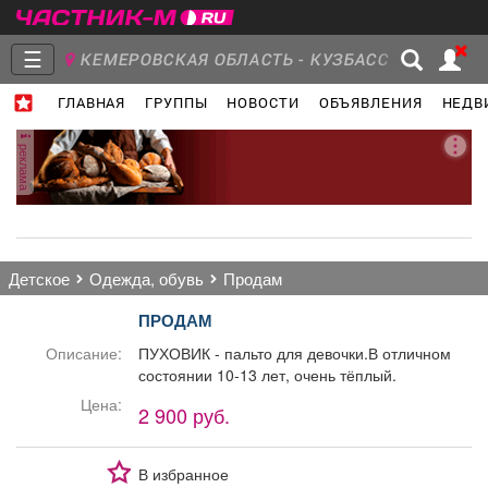
☰
КЕМЕРОВСКАЯ ОБЛАСТЬ - КУЗБАСС
ГЛАВНАЯ
ГРУППЫ
НОВОСТИ
ОБЪЯВЛЕНИЯ
НЕДВ
Главная
Группы
Новости
реклама
Объявления
Недвижимость
Услуги
детское
одежда, обувь
продам
ПРОДАМ
Описание:
ПУХОВИК - пальто для девочки.В отличном
состоянии 10-13 лет, очень тёплый.
Работа
Транспорт
Компании
Цена:
2 900 руб.
В избранное