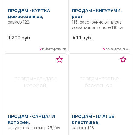
ПРОДАМ -
КУРТКА
ПРОДАМ -
КИГУРУМИ,
демисезонная,
рост
размер 122.
115, расстояние от плеча
до манжеты на ноге 110 см.
1 200 руб.
400 руб.
г Междуреченск
г Междуреченск
продам - сандали
продам - платье
котофей,
блестящее,
ПРОДАМ -
САНДАЛИ
ПРОДАМ -
ПЛАТЬЕ
Котофей,
блестящее,
натур. кожа, размер 25, б/у
на рост 128