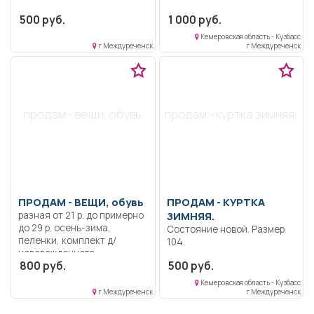
500 руб.
1 000 руб.
Кемеровская область - Кузбасс
г Междуреченск
г Междуреченск
продам - вещи, обувь
продам - куртка зимняя.
ПРОДАМ -
ВЕЩИ, обувь
ПРОДАМ -
КУРТКА
разная от 21 р. до примерно
ЗИМНЯЯ.
до 29 р. осень-зима,
Состояние новой. Размер
пеленки, комплект д/
104.
новорожденного,
800 руб.
500 руб.
комбинезоны от 0 до 3-4
года осень-зима, прыгунки,
Кемеровская область - Кузбасс
молокоотсос, погремушки.
г Междуреченск
г Междуреченск
Цена за всё.