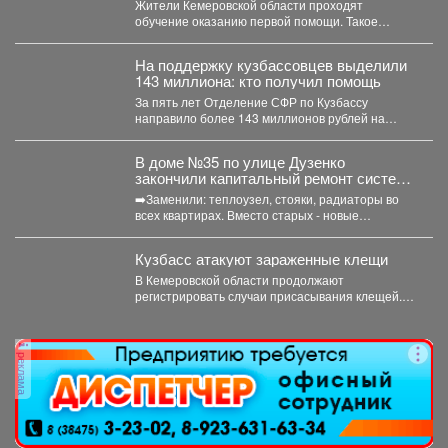
Жители Кемеровской области проходят
обучение оказанию первой помощи. Такое
поручение дал губернатор Илья Середюк. ...
На поддержку кузбассовцев выделили
143 миллиона: кто получил помощь
За пять лет Отделение СФР по Кузбассу
направило более 143 миллионов рублей на
субсидирование работодателей,...
В доме №35 по улице Дузенко
закончили капитальный ремонт системы
отопления.
➡️Заменили: теплоузел, стояки, радиаторы во
всех квартирах. Вместо старых - новые
биметаллические батареи (они сделаны...
Кузбасс атакуют зараженные клещи
В Кемеровской области продолжают
регистрировать случаи присасывания клещей.
Управление Роспотребнадзора по Кемеровской
области опубликовало...
реклама