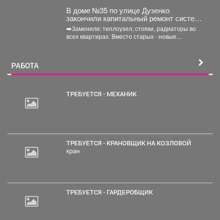
зависит...
В доме №35 по улице Дузенко
закончили капитальный ремонт системы
отопления.
➡️Заменили: теплоузел, стояки, радиаторы во
всех квартирах. Вместо старых - новые
биметаллические батареи (они сделаны...
РАБОТА
ТРЕБУЕТСЯ - МЕХАНИК
2
000
руб.
ТРЕБУЕТСЯ - КРАНОВЩИК НА КОЗЛОВОЙ
кран
ТРЕБУЕТСЯ - ГАРДЕРОБЩИК