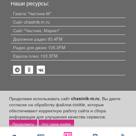
Наши ресурсы:
Газета "Частник-М"
Сайт chastnik-m.ru
Сайт "Частник. Маркет"
Дорожное радио 93.4FM
Радио для двоих 105.3FM
Европа плюс 103.3FM
Политика конфиденциальности
Продолжая использовать сайт
chastnik-m.ru
, Вы даете
согласие на обработку файлов cookie, которые
Публикации с пометкой «Реклама», «На правах рекламы»,
обеспечивают корректную работу сайта и сбора
«Партнёрский проект» оплачены рекламодателем.
информации для улучшения качества сервисов.
Редакция сайта не несет ответственности за достоверность
информации, содержащейся в рекламных материалах и
Что такое cookie
объявлениях.
Написать
Позвонить