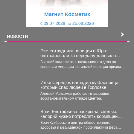
у
щ
щ
и
Магнит Косметик
и
й
c 29.07.2026 по 25.08.2026
й
НОВОСТИ
Экс-сотрудника полиции в Юрге
оштрафовали за передачу данных о
подростке
Бывший заместитель начальника отдела по
вопросам миграции юргинской полиции признан
виновным в том, что слил...
Илья Середюк наградил кузбассовца,
который спас людей в Горловке
Алексей Максимов работает в аварийно-
восстановительном отряде Центра
оперативного контроля жилищно-коммунального
и дорожного комплекса Кузбасса с...
Врач Евстафьева раскрыла, сколько
калорий нужно потреблять кормящей
маме
Врач Кузбасского центра общественного
здоровья и медицинской профилактики Вера
Евстафьева поясняет, что количество калорий