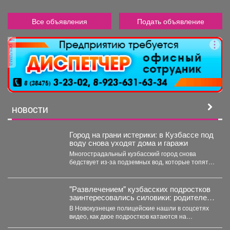
Все объявления
Подать объявление
реклама
НОВОСТИ
Город на грани истерики: в Кузбассе под
воду снова уходят дома и гаражи
Многострадальный кузбасский город снова
бедствует из-за подземных вод, которые топят
подвалы и уже проникают в...
"Развлечением" кузбасских подростков
заинтересовались силовики: родителей
вызвали в полицию
В Новокузнецке полицейские нашли в соцсетях
видео, как двое подростков катаются на
троллейбусе, зацепившись сзади....