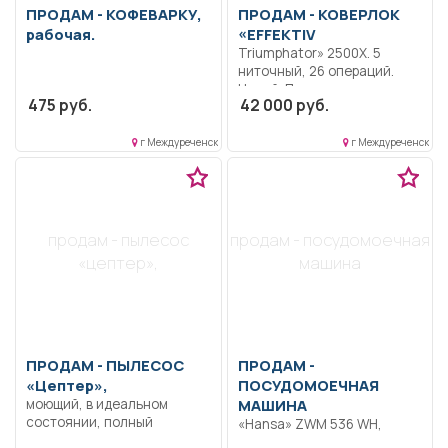
ПРОДАМ -
КОФЕВАРКУ,
ПРОДАМ -
КОВЕРЛОК
рабочая.
«EFFEKTIV
Triumphator» 2500X. 5
ниточный, 26 операций.
Новый. Покупался для дома
475 руб.
42 000 руб.
год назад за 52 т.р., не
использовался. По
объявлению прошу писать,
г Междуреченск
г Междуреченск
а не звонить.
продам - пылесос
продам - посудомоечная
«цептер»,
машина
ПРОДАМ -
ПЫЛЕСОС
ПРОДАМ -
«Цептер»,
ПОСУДОМОЕЧНАЯ
моющий, в идеальном
МАШИНА
состоянии, полный
«Hansa» ZWM 536 WH,
комплект, с
новая, в упаковке,