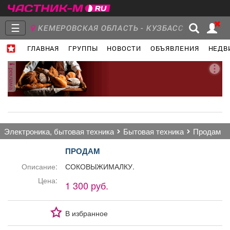
☰
КЕМЕРОВСКАЯ ОБЛАСТЬ - КУЗБАСС
ГЛАВНАЯ
ГРУППЫ
НОВОСТИ
ОБЪЯВЛЕНИЯ
НЕДВ
Главная
Группы
Новости
реклама
Объявления
Недвижимость
Услуги
электроника, бытовая техника
бытовая техника
продам
ПРОДАМ
Описание:
СОКОВЫЖИМАЛКУ.
Работа
Транспорт
Компании
Цена:
1 300 руб.
В избранное