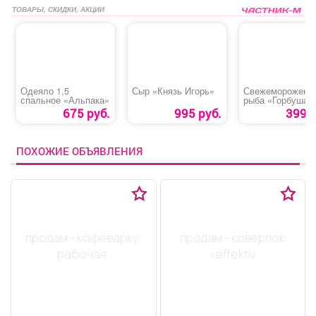
ТОВАРЫ, СКИДКИ, АКЦИИ
Одеяло 1,5
Сыр «Князь Игорь»
Свежеморожена
спальное «Альпака»
рыба «Горбуша»
675 руб.
995 руб.
399 р
ПОХОЖИЕ ОБЪЯВЛЕНИЯ
продам - кофеварку,
продам - коверлок
рабочая.
«effektiv