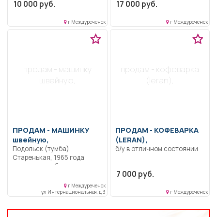
10 000 руб.
17 000 руб.
отпаривателем, все в
компактная, настольная.
фирменной сумке, на
колесах.
г Междуреченск
г Междуреченск
продам - машинку
продам - кофеварка
швейную,
(leran),
ПРОДАМ -
МАШИНКУ
ПРОДАМ -
КОФЕВАРКА
швейную,
(LERAN),
Подольск (тумба).
б/у в отличном состоянии
Старенькая, 1965 года
выпуска, в рабочем
7 000 руб.
состоянии.
г Междуреченск
ул Интернациональная, д 3
г Междуреченск