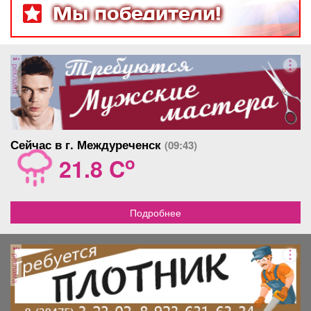
Мы победители!
реклама
Сейчас в г. Междуреченск
(09:43)
o
21.8 C
Подробнее
реклама