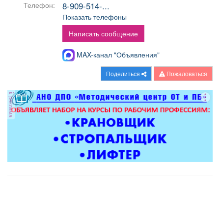
8-909-514-...
Телефон:
Афиша
Обучение
Проекты
Показать телефоны
Написать сообщение
MAX-канал "Объявления"
Товары
Поздравления
Погода
Поделиться
Пожаловаться
реклама
ТВ программа
Я - пенсионер