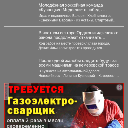
Молодёжная хоккейная команда
«Кузнецкие Медведи» с победы
стартовала на предсезонном турнире в
Играли подопечные Валерия Хлебникова со
Омске.
«Снежными Барсами» из Астаны. Стартовый
отрезок прошёл на высоких...
В частном секторе Орджоникидзевского
района продолжают откачивать
грунтовые воды.
Ход работ на месте проверил глава города.
Денис Ильин осмотрел как проводится
берегоукрепеление Алениного ручья....
После одной жалобы следить будут за
всеми машинами на кемеровской трассе
В Кузбассе на автомобильной дороге
Новосибирск – Ленинск-Кузнецкий – Кемерово –
Юрга в селе Глубокое...
реклама