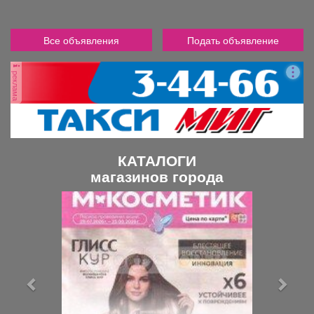
Все объявления
Подать объявление
реклама
КАТАЛОГИ
магазинов города
П
С
р
л
е
е
д
д
ы
у
д
ю