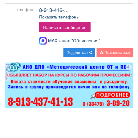
Афиша
Обучение
Проекты
8-913-416-...
Телефон:
Показать телефоны
Написать сообщение
Товары
Поздравления
Погода
MAX-канал "Объявления"
Поделиться
Пожаловаться
реклама
ТВ программа
Я - пенсионер