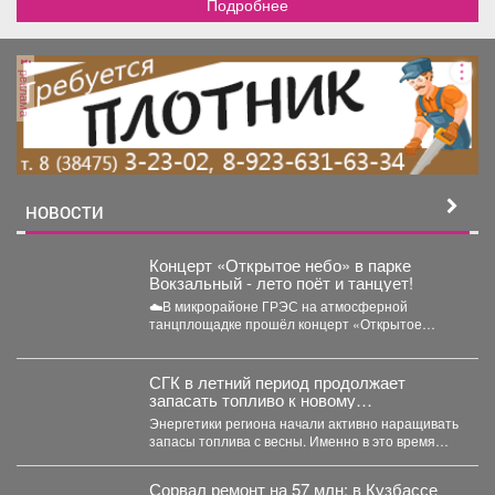
Подробнее
реклама
НОВОСТИ
Концерт «Открытое небо» в парке
Вокзальный - лето поёт и танцует!
☁️В микрорайоне ГРЭС на атмосферной
танцплощадке прошёл концерт «Открытое
небо». Под летние ритмы с радостью...
СГК в летний период продолжает
запасать топливо к новому
отопительному сезону
Энергетики региона начали активно наращивать
запасы топлива с весны. Именно в это время
электростанции проходят...
Сорвал ремонт на 57 млн: в Кузбассе