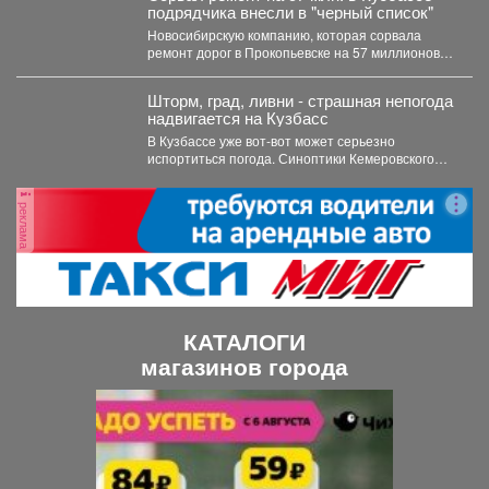
подрядчика внесли в "черный список"
Новосибирскую компанию, которая сорвала
ремонт дорог в Прокопьевске на 57 миллионов
рублей, внесли в реестр...
Шторм, град, ливни - страшная непогода
надвигается на Кузбасс
В Кузбассе уже вот-вот может серьезно
испортиться погода. Синоптики Кемеровского
гидрометцентра опубликовали прогноз погоды...
реклама
КАТАЛОГИ
магазинов города
П
С
р
л
е
е