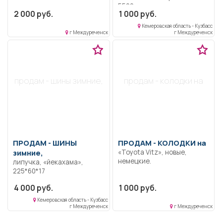
5500 км
2 000 руб.
1 000 руб.
Кемеровская область - Кузбасс
г Междуреченск
г Междуреченск
продам - шины зимние,
продам - колодки на
ПРОДАМ -
ШИНЫ
ПРОДАМ -
КОЛОДКИ на
зимние,
«Toyota Vitz», новые,
немецкие.
липучка, «йекахама»,
225*60*17
4 000 руб.
1 000 руб.
Кемеровская область - Кузбасс
г Междуреченск
г Междуреченск