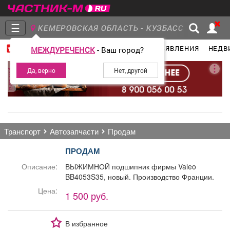
☰
КЕМЕРОВСКАЯ ОБЛАСТЬ - КУЗБАСС
ГЛАВНАЯ
ГРУППЫ
НОВОСТИ
ОБЪЯВЛЕНИЯ
НЕДВ
МЕЖДУРЕЧЕНСК
- Ваш город?
Главная
Группы
Новости
реклама
Объявления
Недвижимость
Услуги
транспорт
автозапчасти
продам
ПРОДАМ
Описание:
ВЫЖИМНОЙ подшипник фирмы Valeo
BB4053S35, новый. Производство Франции.
Работа
Транспорт
Компании
Цена:
1 500 руб.
В избранное