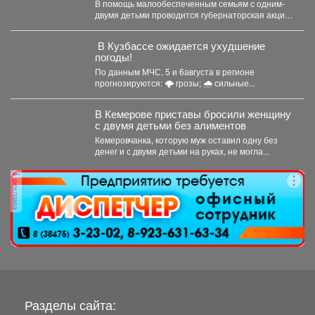
В помощь малообеспеченным семьям c одним-
двумя детьми проводится губернаторская акция
«Первое сентября - каждому школьнику»....
️ В Кузбассе ожидается ухудшение
погоды!
По данным МЧС, 5 и 6августа в регионе
прогнозируются: 🌩 грозы; 🌧 сильные...
В Кемерове приставы бросили женщину
с двумя детьми без алиментов
Кемеровчанка, которую муж оставил одну без
денег и с двумя детьми на руках, не могла...
реклама
Разделы сайта: