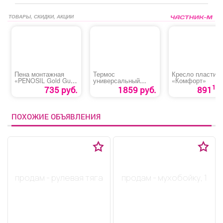
ТОВАРЫ, СКИДКИ, АКЦИИ
Пена монтажная
Термос
Кресло пластик
«PENOSIL Gold Gun
универсальный
«Комфорт»
65 ПРОФ»
«Арктика»
10
735 руб.
1859 руб.
891
ПОХОЖИЕ ОБЪЯВЛЕНИЯ
продам - рулевая тяга
продам - мухобойку, 1