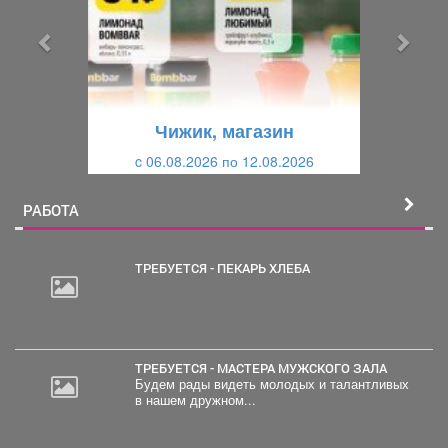
д
д
ы
у
д
ю
у
щ
щ
и
Чижик, магазин
и
й
c 06.08.2026 по 12.08.2026
й
РАБОТА
ТРЕБУЕТСЯ - ПЕКАРЬ ХЛЕБА
30
000
руб.
ТРЕБУЕТСЯ - МАСТЕРА МУЖСКОГО ЗАЛА
Будем рады видеть молодых и талантливых
в нашем дружном...