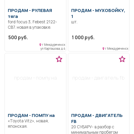
ПРОДАМ -
РУЛЕВАЯ
ПРОДАМ -
МУХОБОЙКУ,
тяга
1
ford focus 3, Febest 2122-
шт.
CB7. новая в упаковке.
500 руб.
1 000 руб.
г Междуреченск
ул Карташова, д 4
г Междуреченск
продам - помпу на
продам - двигатель fb
ПРОДАМ -
ПОМПУ на
ПРОДАМ -
ДВИГАТЕЛЬ
«Toyota Vitz», новая,
FB
японская.
20 СУБАРУ- в разбор c
минимальным пробегом