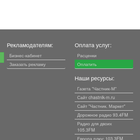
Рекламодателям:
Оплата услуг:
Бизнес-кабинет
Расценки
е
Заказать рекламу
Оплатить
Наши ресурсы:
Газета "Частник-М"
Сайт chastnik-m.ru
Сайт "Частник. Маркет"
Дорожное радио 93.4FM
Радио для двоих
105.3FM
Европа плюс 103.3FM