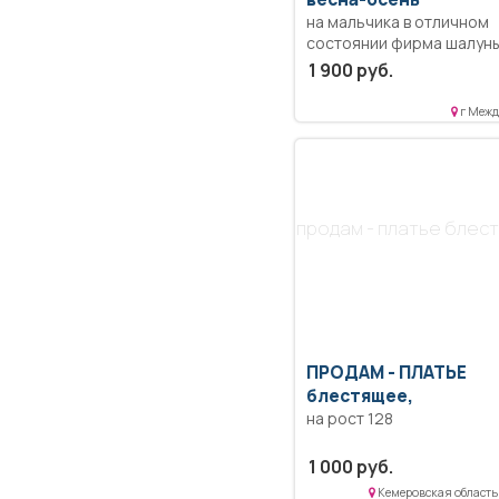
на мальчика в отличном
состоянии фирма шалуны
110.
1 900 руб.
г Межд
продам - платье блес
ПРОДАМ -
ПЛАТЬЕ
блестящее,
на рост 128
1 000 руб.
Кемеровская область 