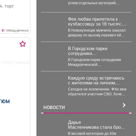
благотворительной акции.
углем отдельных категорий
, торг.
граждан, проживающих в домах с
печным отоплением, проводятся
ежегодно...
Фея любви прилетела к
кузбассовцу за 18 тысяч:
счастье продлилось
В Новокузнецке мужчина заказал
г Междуреченск
недолго
девушку по вызову,перевел ей
деньги иоказался обманутым. В
Новокузнецке полицейские...
В Городском парке
сотрудники
Междуреченской
В Городском парке сотрудники
 спортивный
Госавтоинспекции
Междуреченской
развернули интерактивные
Госавтоинспекции развернули
профилактические
интерактивные
площадки
Каждую среду встречаюсь
профилактические площадки по
с жителями на личном
популяризации Правил
приёме.
дорожного движения...
Сегодня не исключение. 🔷Ко мне
обратился участник СВО. Хочет
развивать своё дело -
ТЮМ
перерабатывать...
НОВОСТИ
Дарья
Масленникова стала бронз
овым призёром первенства
В весовой категории до 43кг