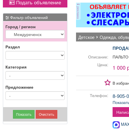
Подать объявление
ТКРФ; социальные
реклама
гарантии и уверенность
э
в завтрашнем дне;
Фильтр объявлений
возможность
мн
Город / регион
профессионального и
д
карьерного роста;
детское
одежда, обув
возможность трудиться
кач
рядом с домом.
Раздел
ПРОДА
ре
Описание:
ПАЛЬТО 
Цена:
1 000 
Категория
В избра
Предложение
8-905-0
Телефон:
Показат
Напис
MAX-