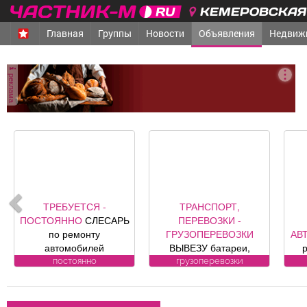
КЕМЕРОВСКАЯ 
Главная
Группы
Новости
Объявления
Недвиж
реклама
ТРЕБУЕТСЯ -
ТРАНСПОРТ,
ПОСТОЯННО
СЛЕСАРЬ
ПЕРЕВОЗКИ -
по ремонту
ГРУЗОПЕРЕВОЗКИ
АВ
автомобилей
ВЫВЕЗУ батареи,
Требования к
ванны, печки,
постоянно
грузоперевозки
кандидату: Условия:
холодильники, трубы.
ав
Официальная
БЕСПЛАТНО.
заработная плата по
сиг