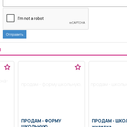
Отправить
Я
сна-
продам - форму школьную,
продам - школь
ПРОДАМ -
ФОРМУ
ПРОДАМ -
ШКО
ШКОЛЬНУЮ,
жилетка