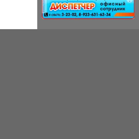
реклама
частное лунное...