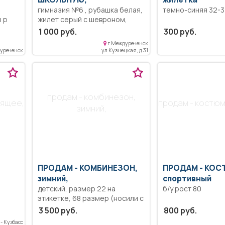
гимназия №6 , рубашка белая,
темно-синяя 32-34
 р
жилет серый с шевроном,
брюки серые. Носили 3 класс,
1 000 руб.
300 руб.
рост примерно 140-145, длина
г Междуреченск
брюк от пояса 85 см + 2 см,
уреченск
ул Кузнецкая, д 31
запас. Брюки плотный
трикотаж со стрелками,
хорошо тянется.
продам - комбинезон,
тящее,
продам - костюм
зимний,
ПРОДАМ -
КОМБИНЕЗОН,
ПРОДАМ -
КОС
зимний,
спортивный
детский, размер 22 на
б/у рост 80
этикетке, 68 размер (носили с
5 месяцев), с очень милыми
3 500 руб.
800 руб.
ушками на капюшоне, теплый,
- Кузбасс