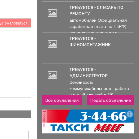
ТРЕБУЕТСЯ - СЛЕСАРЬ ПО
РЕМОНТУ
автомобилей Официальная
Пожаловаться
заработная плата по ТКРФ;
социальные гарантии и
уверенность в...
ТРЕБУЕТСЯ -
ШИНОМОНТАЖНИК
ТРЕБУЕТСЯ -
АДМИНИСТРАТОР
Вежливость,
коммуникабельность, работа
с онлайн кассой и ПК
Все объявления
Подать объявление
(программы...
реклама