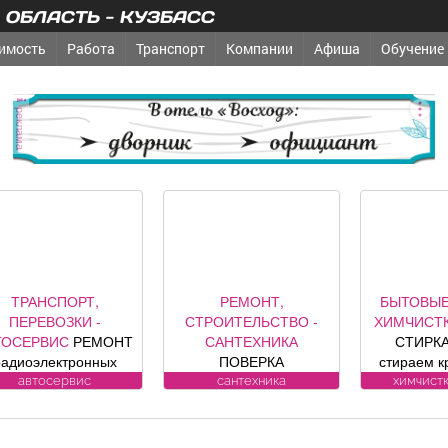
ОБЛАСТЬ - КУЗБАСС
имость
Работа
Транспорт
Компании
Афиша
Обучение
реклама
ТРАНСПОРТ,
РЕМОНТ,
БЫТОВЫЕ
ПЕРЕВОЗКИ -
СТРОИТЕЛЬСТВО -
ХИМЧИСТК
ТОСЕРВИС
РЕМОНТ
САНТЕХНИКА
СТИРКА
радиоэлектронных
ПОВЕРКА
стираем к
компонентов
ВОДОСЧЕТЧИКОВ на
заберем 
автосервис
сантехника
химчистк
томобилей: климат
дому. Установка,
бесп
контроля, ЭБУ,
замена, регистрация.
Пенсионе
нализации, брелков,
ул. Лукиянова, 5.
10%. (Фабр