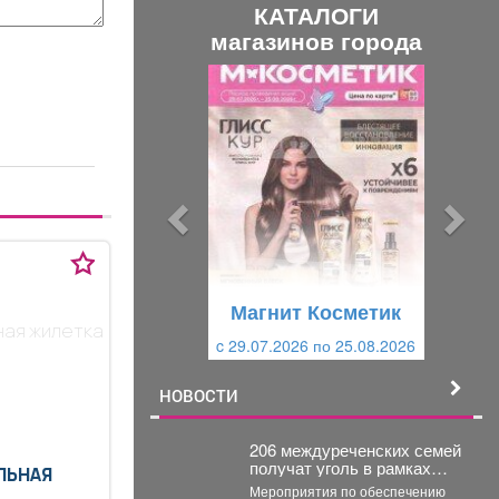
КАТАЛОГИ
магазинов города
П
С
р
л
е
е
д
д
ы
у
д
ю
у
щ
щ
и
Магнит Косметик
и
й
ная жилетка
c 29.07.2026 по 25.08.2026
й
НОВОСТИ
206 междуреченских семей
получат уголь в рамках
ЛЬНАЯ
областной
Мероприятия по обеспечению