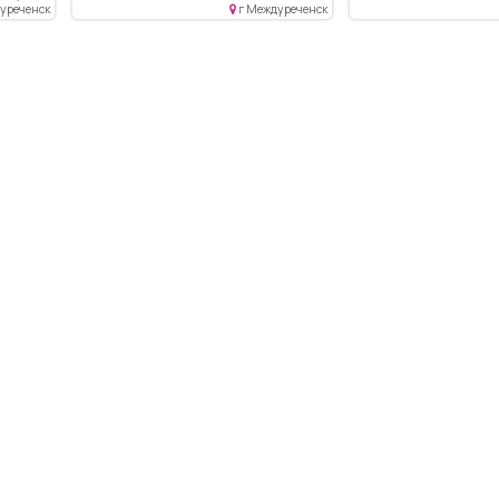
можно отстегнуть теплый
дуреченск
г Междуреченск
подклад и носить в более
теплую погоду, мех
отстегивается, покупали за
5000, носили один сезон,
почти новый.