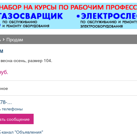
магнитол,
ков
лектроусилителей
руля,
огофункциональных
исплеев, и многого
другого. Быстро,
ь
продам
ественно, недорого!
Точная стоимость
М
монта определяется
после осмотра
весна-осень, размер 104.
руб.
нное
78-...
ь телефоны
ать сообщение
канал "Объявления"