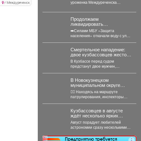
мира по спортивной
уроженка Междуреченска
г Междуреченск
борьбе.
дважды взяла верх и потерпела
одно поражение. В...
Продолжаем
ликвидировать
последствия подтопления
➡️Силами МБУ «Защита
в Орджоникидзевском
населения» откачали воду с улиц
районе.
Инская, Междуреченская,
Барабинская, Пархоменко.
Смертельное нападение:
Проверили работоспособность
двое кузбассовцев жестоко
шандоров...
расправились с прохожим
В Кузбассе перед судом
предстанут двое мужчин,
которые напали на прохожего в
Мысках и жестоко...
В Новокузнецком
муниципальном округе
сотрудники
👮‍♂ Находясь на маршруте
Госавтоинспекции
патрулирования, инспекторы
задержали нетрезвого
ДПС остановили для проверки
водителя, повторно
документов автомобиль «Рено
севшего за руль в
Кузбассовцев в августе
Логан». За...
состоянии опьянения
ждёт несколько ярких
астрономических событий
Август порадует любителей
астрономии сразу несколькими
яркими событиями. Первое
важное явление месяца -