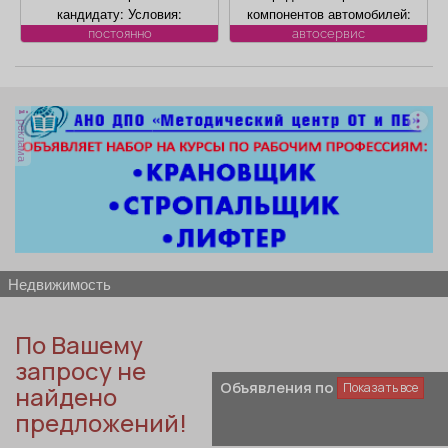
Афиша
Обучение
Проекты
кандидату: Условия:
компонентов автомобилей:
Официальная заработная
климат контроля, ЭБУ,
постоянно
автосервис
плата по ТКРФ; социальные
сигнализации, брелков,
гарантии и уверенность в
магнитол, электроусилителей
завтрашнем дне;
руля, многофункциональных
возможность
дисплеев, и многого другого.
Товары
Поздравления
Погода
реклама
профессионального и
Быстро, качественно,
карьерного роста;
недорого! Точная стоимость
возможность трудиться
ремонта определяется после
рядом с домом.
осмотра
ТВ программа
Я - пенсионер
недвижимость
По Вашему
запросу не
Объявления по региону
найдено
предложений!