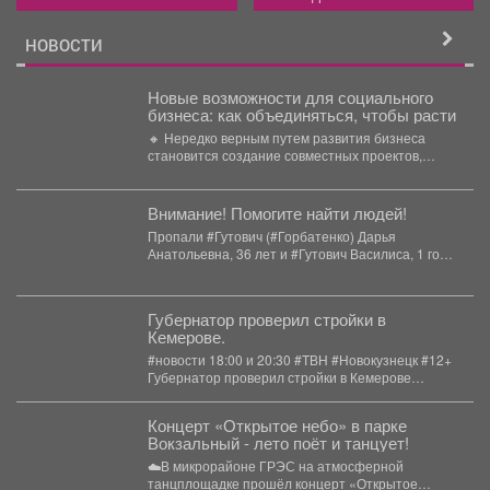
НОВОСТИ
Новые возможности для социального
бизнеса: как объединяться, чтобы расти
🔸 Нередко верным путем развития бизнеса
становится создание совместных проектов,
работа в команде и даже...
Внимание! Помогите найти людей!
Пропали #Гутович (#Горбатенко) Дарья
Анатольевна, 36 лет и #Гутович Василиса, 1 год,
г. #Ленинск-Кузнецкий, #Кемеровская...
Губернатор проверил стройки в
Кемерове.
#новости 18:00 и 20:30 #ТВН #Новокузнецк #12+
Губернатор проверил стройки в Кемерове
Губернатор...
Концерт «Открытое небо» в парке
Вокзальный - лето поёт и танцует!
☁️В микрорайоне ГРЭС на атмосферной
танцплощадке прошёл концерт «Открытое