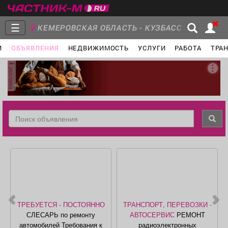
☰
КЕМЕРОВСКАЯ ОБЛАСТЬ - КУЗБАСС
И
ОБЪЯВЛЕНИЯ
НЕДВИЖИМОСТЬ
УСЛУГИ
РАБОТА
ТРА
Главная
Группы
Новости
реклама
Объявления
Недвижимость
Услуги
Работа
Транспорт
Компании
ТРЕБУЕТСЯ - ПОСТОЯННО
ТРАНСПОРТ, ПЕРЕВОЗКИ -
СЛЕСАРЬ по ремонту
АВТОСЕРВИС
РЕМОНТ
автомобилей Требования к
радиоэлектронных