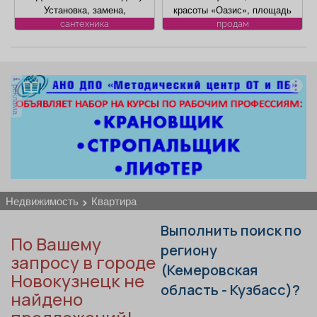
Афиша
Обучение
Проекты
Установка, замена,
красоты «Оазис», площадь
красоты «Оазис», площадь
регистрация. ул. Лукиянова,
88, 8 кв. м, по адресу ул.
88, 8 кв. м, по адресу ул.
сантехника
продам
продам
5.
Юдина, 1, хороший ремонт,
Юдина, 1, хороший ремонт,
полностью с оборудованием,
полностью с оборудованием,
имеется парковка, торг
имеется парковка, торг
уместен.
уместен.
Товары
Поздравления
Погода
реклама
ТВ программа
Я - пенсионер
недвижимость
квартира
Выполнить поиск по
По Вашему
региону
запросу в городе
(Кемеровская
Новокузнецк не
область - Кузбасс)?
найдено