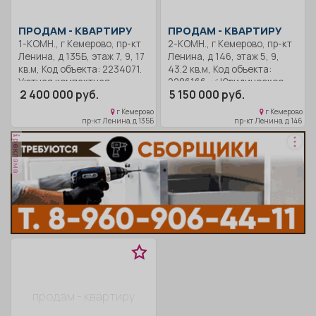
Выполнена из
владельцам сразу
Балкон в квартире уже
качественных материалов,
заселиться или внести
застеклён, что дает
ПРОДАМ -
КВАРТИРУ
ПРОДАМ -
КВАРТИРУ
двери не шпон, добротное
свои изменения по вкусу.
дополнительную площадь
дерево, так же и пол. В
1-КОМН., г Кемерово, пр-кт
2-КОМН., г Кемерово, пр-кт
Окна выходят на улицу. Во
для хранения. Удобная
квартире остается кухня и
Ленина, д 135Б, этаж 7, 9, 17
Ленина, д 146, этаж 5, 9,
дворе парковка обеспечит
инфраструктура дома - в
часть шкафов. Ремонт не
кв.м, Код объекта: 2234071.
43.2 кв.м, Код объекта:
место для вашего
пешей доступности
свежий, но качественный
Уютная компактная
2286166. ✅ Юридическое
автомобиля. Это идеальный
находятся детский сад,
2 400 000 руб.
5 150 000 руб.
можно сразу заехать и
квартира на проспекте
объединение "Держава
выбор для молодых
школа, техникумы,
жить. А лучше договориться
Ленина — 17 м² на 7 этаже
Недвижимость" 🏢 На рынке
г Кемерово
г Кемерово
специалистов или
поликлиника, магазины,
о просмотре и увидеть все в
девятиэтажного дома.
недвижимости с 1992 г.! 🔒
пр-кт Ленина, д 135Б
пр-кт Ленина, д 146
студентов. Звоните нам
остановка общественного
живую В стоимость
Светлая комната с окнами
Гарантия безопасной
прямо сейчас, чтобы
транспорта - можно легко
реклама
квартиры не входит услуга
на улицу и удобная кухня 6
сделки 🏦 Одобрение и
узнать больше и
добраться в разные части
для покупателя. 🏆 ПОЧЕМУ
м² превращают этот
рефинансирование ипотеки
записаться на просмотр.
нашего города. Квартира
РАБОТА С НАМИ — ЭТО
вариант в практичную точку
по ставкам от 12, 5% 💰
Собственники взрослые,
юридически готова к
ВЫГОДНО: Наша
для жизни в городе: быстро
Срочный выкуп и обмен на
под маткапитал не
продаже - сделка возможна
профессиональная
и без лишних хлопот. Дом
вашу недвижимость 🏡
подходит. В стоимость не
в кратчайшие сроки.
команда берет на себя все
панельный, 1973 года
Самые выгодные
входит услуга для
Звоните прямо сейчас, мы
этапы продажи: ⚖️
постройки, перекрытия — ж/
предложения по ИЖС и
покупателя. Можно купить
организуем оперативный
Юридическая проверка —
б плиты, отопление
новостройкам🏢. ✨ Ваша
и вторую рядом сразу, тогда
показ. ЮО "Держава
полная экспертиза перед
центральное: стабильный
новая история начинается
они под маткапитал
Недвижимость"
покупкой 💡 Организация
микроклимат зимой. Этаж 7
здесь! ✨ Предлагаем к
подойдут. Мы гарантируем
гарантирует безопасную
показов — в удобное для
из 9 — выше уровня шума с
продаже уютную и светлую
безопасную сделку и
сделку и юридическую
вас время 💰 Безопасные
улицы, при этом удобно
2-комнатную квартиру в
юридическую поддержку
поддержку нашим
продам - квартиру
расчеты — организация
просматривать
прекрасном, районе! Здесь
нашим Клиентам. Звоните,
Клиентам. Поможем
предоплаты и сделки 📑
окрестности из окна.
вас ждет комфорт,