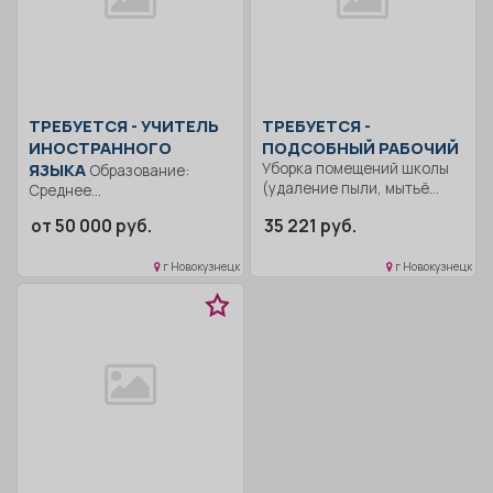
ТРЕБУЕТСЯ - УЧИТЕЛЬ
ТРЕБУЕТСЯ -
ИНОСТРАННОГО
ПОДСОБНЫЙ РАБОЧИЙ
ЯЗЫКА
Уборка помещений школы
Образование:
(удаление пыли, мытьё
Среднее
стен, полов, оконных...
профессиональное
от 50 000 руб.
35 221 руб.
образование..
Формирование
г Новокузнецк
г Новокузнецк
общекультурных
компетенций и понимания...