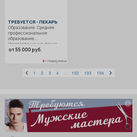
ТРЕБУЕТСЯ - ПЕКАРЬ
Образование: Среднее
профессиональное
образование..
Изготовление и выпечка
от 55 000 руб.
хлеба, мелкоштучных...
г Новокузнецк
1
2
3
4
..
192
193
194
реклама