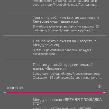
Гол при счёте 0:3 забил Руслан Каграманов. В
воротах играл Тимофей Иванов. Последняя
шайба была...
Тратил на себя и не платил зарплату: в
Кемерове судят директора
В Кузбассе директор предприятия задолжал 21
работнику больше 3,4 миллионов рублей. В
Кузбассе прокуратура...
Плановые отключения на 7 августа (г.
Междуреченск)
В связи с ремонтными работами не будет
электроэнергии ...
Посетил детский оздоровительный
лагерь «Звездочка».
Здесь идет последний, пятый, сезон этого лета.
Отдыхают 115 ребятишек. Детвора использует
каждый день...
НОВОСТИ
Междуреченская «ЛЕТНЯЯ ПЛОЩАДКА
ГТО»
Акция «Лето с ГТО в Кузбассе!» «ЛЕТНЯЯ