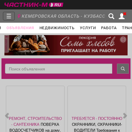
☰
КЕМЕРОВСКАЯ ОБЛАСТЬ - КУЗБАСС
И
ОБЪЯВЛЕНИЯ
НЕДВИЖИМОСТЬ
УСЛУГИ
РАБОТА
ТРА
Главная
Группы
Новости
реклама
Объявления
Недвижимость
Услуги
Работа
Транспорт
Компании
РЕМОНТ, СТРОИТЕЛЬСТВО
ТРЕБУЕТСЯ - ПОСТОЯННО
- САНТЕХНИКА
ПОВЕРКА
ОХРАННИКИ, ОХРАННИКИ-
ВОДОСЧЕТЧИКОВ на дому.
ВОДИТЕЛИ Требования к