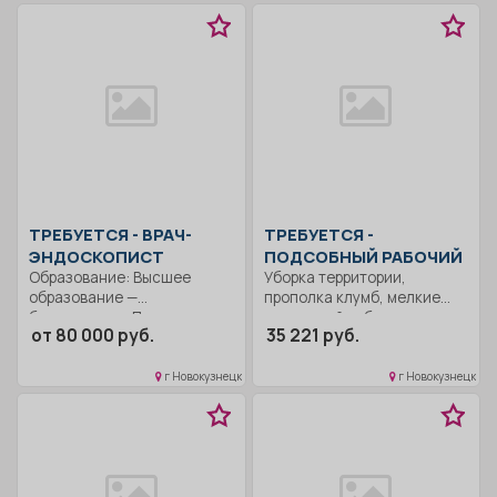
ТРЕБУЕТСЯ - ВРАЧ-
ТРЕБУЕТСЯ -
ЭНДОСКОПИСТ
ПОДСОБНЫЙ РАБОЧИЙ
Образование: Высшее
Уборка территории,
образование —
прополка клумб, мелкие
бакалавриат.. Прием и
ремонтный работы..
от 80 000 руб.
35 221 руб.
консультирование
Неполный рабочий...
пациентов;...
г Новокузнецк
г Новокузнецк