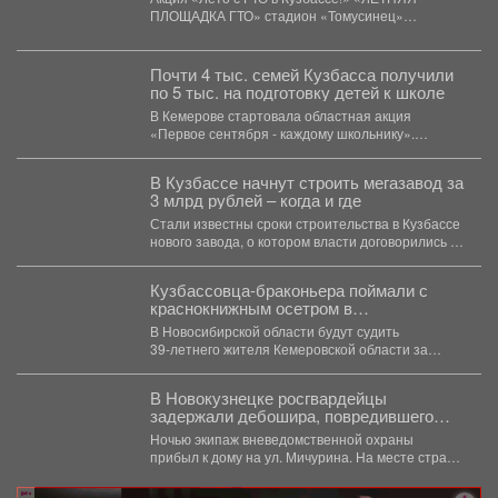
ПЛОЩАДКА ГТО» стадион «Томусинец»
работает- 4,6,11,13,18,20,25,27...
Почти 4 тыс. семей Кузбасса получили
по 5 тыс. на подготовку детей к школе
В Кемерове стартовала областная акция
«Первое сентября - каждому школьнику».
Родителям выдали сертификаты, которые они...
В Кузбассе начнут строить мегазавод за
3 млрд рублей – когда и где
Стали известны сроки строительства в Кузбассе
нового завода, о котором власти договорились в
Питере. ...
Кузбассовца-браконьера поймали с
краснокнижным осетром в
Новосибирске
В Новосибирской области будут судить
39‑летнего жителя Кемеровской области за
незаконную добычу рыбы, занесённой в...
В Новокузнецке росгвардейцы
задержали дебошира, повредившего
окно и дверь квартиры сожительницы
Ночью экипаж вневедомственной охраны
прибыл к дому на ул. Мичурина. На месте стражи
правопорядка обнаружили...