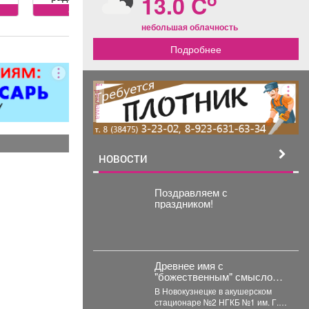
13.0 C
нентов
сервис
ей: климат
небольшая облачность
ля, ЭБУ,
Подробнее
ии, брелков,
итол,
силителей
ля,
реклама
циональных
 и многого
. Быстро,
о, недорого!
НОВОСТИ
стоимость
пределяется
осмотра
Поздравляем с
праздником!
Древнее имя с
"божественным" смыслом
резко набирает
В Новокузнецке в акушерском
популярность в Кузбассе:
стационаре №2 НГКБ №1 им. Г.П.