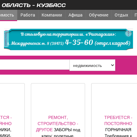
ОБЛАСТЬ - КУЗБАСС
имость
Работа
Компании
Афиша
Обучение
Отдых
реклама
РЕМОНТ,
ТРЕБУЕТСЯ -
ТРАН
ТРОИТЕЛЬСТВО -
ПОСТОЯННО
ПЕРЕВ
РУГОЕ
ЗАБОРЫ под
ГОРНИЧНАЯ
АВТОСЕРВ
ключ; ролетные,
Требования к
радиоэл