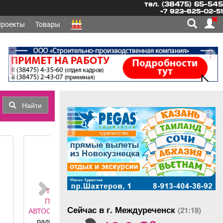
тел. (38475) 65-545
+7 923-625-02-51
Проекты
Товары
реклама
Найти
реклама
СПОРТ,
ОЗКИ -
Сейчас в г. Междуреченск
(21:18)
ИС
РЕМОНТ
o
ектронных