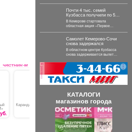
11 малышей за месяц
Курбатова подвели итоги июля. ...
Почти 4 тыс. семей
Кузбасса получили по 5
тыс. на подготовку детей к
В Кемерове стартовала
школе
областная акция «Первое
сентября - каждому школьнику».
Родителям выдали сертификаты,
Самолет Кемерово-Сочи
которые они...
снова задержался
В областном центре Кузбасса
снова задерживается вылет
авиарейса в Сочи. Сегодня, 7
августа, задерживается...
реклама
КАТАЛОГИ
магазинов города
ный
Карандаши
Пицца «Цезарь с
Гирос в 
М»
курицей»
маленьки
П
С
уб.
69 руб.
680 руб.
р
л
е
е