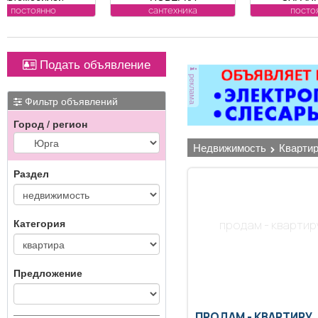
ВОДОСЧЕТЧИКОВ на
ВОДИТЕЛИ Требования
се
сантехника
постоянно
дому. Установка,
к кандидату: лицензия.
замена, регистрация.
Условия:
ул. Лукиянова, 5.
ЛИЦЕНЗИРОВАННЫЕ
к
Подать объявление
ОХРАННИКИ 5 разряда,
от
реклама
з/п от 33000 руб. 6
ви
разряда, з/п от 37000
ме
Фильтр объявлений
руб. официальное
Город / регион
трудоустройство
полный соц. пакет ООО
П
недвижимость
кварти
ЧОП «Интерлок-Н»
Раздел
Категория
продам - квартир
Предложение
ПРОДАМ -
КВАРТИРУ