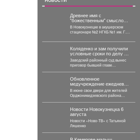
Древнее имя с
"божественным" смыслом
резко набирает
В Новокузнецке в акушерском
популярность в Кузбассе:
стационаре №2 НГКБ №1 им. Г.П.
11 малышей за месяц
Курбатова подвели итоги июля. ...
Коляденко и зам получили
условные сроки по делу о
строительных махинациях
Заводский районный суд вынес
приговор бывшей главе
Кемеровского округа Марине
Коляденко и её заместителю
Обновленное
Татьяне...
медучреждение ежедневно
принимает по 180
В июне свои двери для жителей
пациентов.
Орджоникидзевского района
распахнула поликлиника № 6
Первой горбольницы. В...
Новости Новокузнецка 6
августа
Новости «Ново-ТВ» с Татьяной
Ляшенко
В Кемерове малыш