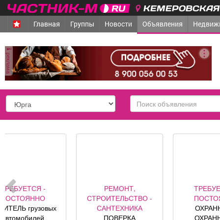
КЕМЕРОВСКАЯ 
Главная
Группы
Новости
Объявления
Недвиж
реклама
город
РЕМОНТ,
ТРЕБУЕТСЯ -
СТРОИТЕЛЬСТВО -
ПОСТОЯННО
С
САНТЕХНИКА
ОХРАННИКИ,
Д
ПОВЕРКА
ОХРАННИКИ-