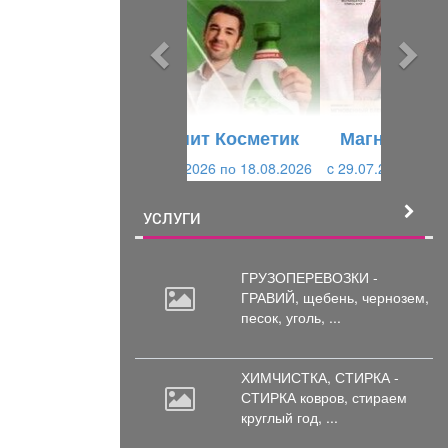
д
д
ы
у
д
ю
у
щ
щ
и
Магнит Косметик
и
й
c 29.07.2026 по 25.08.2026
й
УСЛУГИ
ГРУЗОПЕРЕВОЗКИ -
ГРАВИЙ, щебень,
чернозем,
песок, уголь, ...
ХИМЧИСТКА, СТИРКА -
СТИРКА ковров,
стираем
круглый год, ...