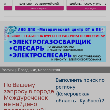
Афиша
Обучение
Проекты
компонентов автомобилей:
щебень, песок, уголь, торф,
климат контроля, ЭБУ,
гравий, шлак, отсыпка и
автосервис
продам
сигнализации, брелков,
другие под заказ, возможна
магнитол, электроусилителей
доставка. Вывоз мусора.
руля, многофункциональных
дисплеев, и многого другого.
Товары
Поздравления
Погода
реклама
Быстро, качественно,
недорого! Точная стоимость
ремонта определяется после
осмотра
ТВ программа
Я - пенсионер
услуги
праздники, мероприятия
Выполнить поиск по
По Вашему
региону
запросу в городе
(Кемеровская
Междуреченск
область - Кузбасс)?
не найдено