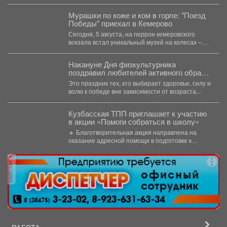
участников на...
Мурашки по коже и ком в горле: "Поезд
Победы" приехал в Кемерово
Сегодня, 5 августа, на перрон кемеровского
вокзала встал уникальный музей на колесах –
"Поезд Победы"....
Накануне Дня физкультурника
поздравил любителей активного образа
жизни!
Это праздник тех, кто выбирает здоровье, силу и
волю к победе вне зависимости от возраста...
Кузбасская ТПП приглашает к участию
в акции «Помоги собраться в школу»
🔹 Благотворительная акция направлена на
оказание адресной помощи в подготовке к
новому учебному году первоклассников...
реклама