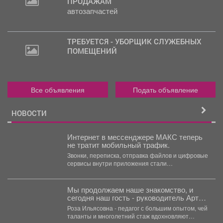
ПРОДАЖАМ
2
автозапчастей
000
руб.
ТРЕБУЕТСЯ - УБОРЩИК СЛУЖЕБНЫХ
ПОМЕЩЕНИЙ
Все объявления
Подать объявление
НОВОСТИ
Интернет в мессенджере МАКС теперь
не тратит мобильный трафик.
Звонки, переписка, отправка файлов и цифровые
сервисы внутри приложения стали
бесплатными. Такое решение закреплено...
Мы продолжаем наше знакомство, и
сегодня наш гость - руководитель Арт-
студии «Просто интересно» - Некрасова
Роза Ильясовна - педагог с большим опытом, чей
Роза Ильясовна.
таланты и многолетний стаж вдохновляют