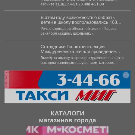
звоните в ЕДДС: 4-21-73 или 4-21-39
В этом году возможностью собрать
детей в школу воспользовались 163
малообеспеченные семьи
Речь о ежегодной областной акции «Первое
Междуреченска.
сентября каждому школьнику».
Сотрудники Госавтоинспекции
Междуреченска начали проведение
профилактической операции
Выезд на полосу встречного движения является
«Встречная полоса»
распространенным нарушением, которое
довольно часто становится причиной дорожно-
транспортного происшествия...
реклама
КАТАЛОГИ
магазинов города
П
С