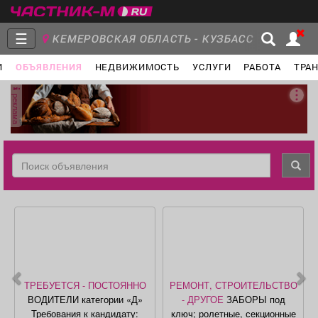
☰
КЕМЕРОВСКАЯ ОБЛАСТЬ - КУЗБАСС
И
ОБЪЯВЛЕНИЯ
НЕДВИЖИМОСТЬ
УСЛУГИ
РАБОТА
ТРА
Главная
Группы
Новости
реклама
Объявления
Недвижимость
Услуги
Работа
Транспорт
Компании
ТРЕБУЕТСЯ - ПОСТОЯННО
РЕМОНТ, СТРОИТЕЛЬСТВО
ВОДИТЕЛИ категории «Д»
- ДРУГОЕ
ЗАБОРЫ под
Требования к кандидату:
ключ; ролетные, секционные