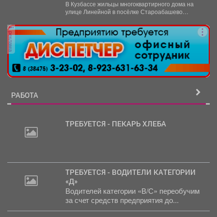
ждут помощи
В Кузбассе жильцы многоквартирного дома на
улице Линейной в посёлке Староабашево
Новокузнецкого округа больше года...
реклама
РАБОТА
ТРЕБУЕТСЯ - ПЕКАРЬ ХЛЕБА
ТРЕБУЕТСЯ - ВОДИТЕЛИ КАТЕГОРИИ
«Д»
Водителей категории «В/С» переобучим
за счет средств предприятия до...