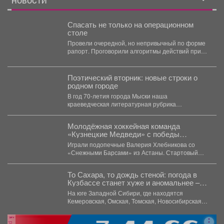
НОВОСТИ
консультационная помощь
продуманной планировкой
организую показ в удобное
в отстраивании
и запасом места внутри, а
время и подробно расскажу
производственных
потолки и конфигурация
Спасать не только на операционном
по документам и условиям
процессов и сбыта
комнат дают хорошие
столе
сделки 🔑 Мы гарантируем
продукции.
возможности для
Провели очередной, но непривычный по форме
безопасную сделку и
зонирования и хранения.
рапорт. Проговорили алгоритмы действий при
юридическую поддержку
Этажность дома — 2,
беспилотной угрозе. Какие зоны...
нашим Клиентам. Поможем
квартира на первом — это
одобрить ипотеку с
уровень удобства,
Поэтический вторник: новые строки о
сниженной ставкой.
безопасность и простота
родном городе
доступа, особенно когда
В год 70-летия города Мыски наша
важно быстро входить и
краеведческая литературная рубрика
выходить из дома. В
«Поэтический вторникЪ» продолжает знакомить
читателей с...
шаговой доступности
Молодёжная хоккейная команда
привычные городские
«Кузнецкие Медведи» с победы
сервисы, школа дет сад,
стартовала на предсезонном турнире в
Играли подопечные Валерия Хлебникова со
магазины что экономит
Омске.
«Снежными Барсами» из Астаны. Стартовый
время на повседневные
отрезок прошёл на высоких...
дела; расположение
То Сахара, то дождь стеной: погода в
делает эту квартиру
Кузбассе станет хуже и аномальнее –
одновременно комфортной
причина
и практичной в
На юге Западной Сибири, где находятся
Кемеровская, Омская, Томская, Новосибирская
повседневной жизни.
области Алтайский край и Республика...
Ценовой аспект — ещё одно
важное преимущество: при