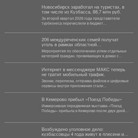
Новосибирск заработал на туристах, в
том числе из Кузбасса, 88,7 млн руб.
За второй квартал 2026 года представители
турбизнеса перечислили в бюджет
Новосибирска 32,4 млн рублей. Всего...
206 междуреченских семей получат
уголь в рамках областной
благотворительной акции.
Мероприятия по обеспечению углем отдельных
категорий граждан, проживающих в домах с
печным отоплением, проводятся ежегодно...
Интернет в мессенджере МАКС теперь
не тратит мобильный трафик.
Звонки, переписка, отправка файлов и цифровые
сервисы внутри приложения стали
бесплатными. Такое решение закреплено...
В Кемерово прибыл «Поезд Победы»
Иммерсивная передвижная выставка «Поезд
Победы» прибыла в Кемерово после двух дней
работы в Новокузнецке. Торжественное...
Возбуждено уголовное дело:
кузбассовцы 4 года живут в плесени и