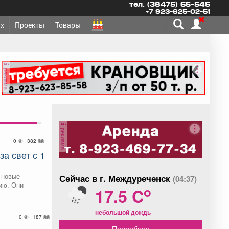
тел. (38475) 65-545
+7 923-625-02-51
х
Проекты
Товары
реклама
реклама
0
382
за свет с 1
 новые
Сейчас в г. Междуреченск
(04:37)
ию. Они
o
17.5 C
небольшой дождь
0
187
Подробнее