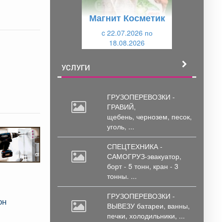
у
щ
Магнит Косметик
щ
и
и
c 22.07.2026 по
й
18.08.2026
й
УСЛУГИ
ГРУЗОПЕРЕВОЗКИ -
ГРАВИЙ,
щебень,
чернозем, песок,
уголь, ...
СПЕЦТЕХНИКА -
САМОГРУЗ-эвакуатор,
борт
- 5 тонн, кран - 3
тонны. ...
ГРУЗОПЕРЕВОЗКИ -
он
ВЫВЕЗУ батареи,
ванны,
печки, холодильники, ...