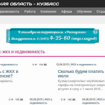
АЯ ОБЛАСТЬ - КУЗБАСС
движимость
Работа
Компании
Афиша
Обучение
Отды
реклама
 | ЖКХ И НЕДВИЖИМОСТЬ
 недвижимость
15.06.2015 |
ЖКХ и недвижимость
0
156
ь с ЖКХ в
Сколько будем платить 
енске?
июля
варианты.
Кузбассэнергосбыт опубликовал
тарифы на электрическую энерг
вступят в силу с 1 июля 2015...
05.06.2015 |
ЖКХ и
04.06.2015 |
ЖКХ и
0
185
0
182
недвижимость
недвижимость