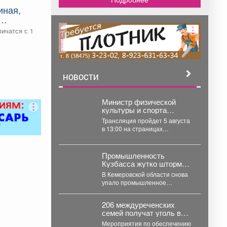
иная,
я
ичатся с 1
реклама
НОВОСТИ
Министр физической
культуры и спорта
Кузбасса Денис Ведягин
Трансляция пройдет 5 августа
расскажет о развитии
в 13:00 на страницах
спорта в регионе в
Правительства Кузбасса во
прямом эфире ЦУР.
«ВКонтакте» и
«Одноклассниках». ...
Промышленность
Кузбасса жутко штормит:
показатели опять летят
В Кемеровской области снова
вниз
упало промышленное
производство. Особенно
болезненно – в нескольких
206 междуреченских
сферах. С...
семей получат уголь в
рамках областной
Мероприятия по обеспечению