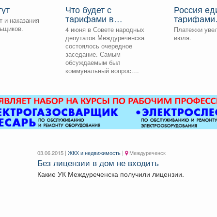
тут
Что будет с
Россия ед
тарифами в
тарифами
 и наказания
Междуреченске?
сплоченна
ьщиков.
4 июня в Совете народных
Платежки увел
депутатов Междуреченска
июля.
состоялось очередное
заседание. Самым
обсуждаемым был
коммунальный вопрос....
03.06.2015 |
ЖКХ и недвижимость
|
Междуреченск
Без лицензии в дом не входить
Какие УК Междуреченска получили лицензии.