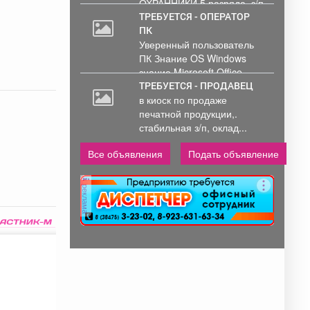
ОХРАННИКИ 5 разряда, з/п
от 33000 руб. 6...
ТРЕБУЕТСЯ - ОПЕРАТОР
ПК
Уверенный пользователь
ПК Знание OS Windows
знание Microsoft Office .
Обработка и...
ТРЕБУЕТСЯ - ПРОДАВЕЦ
в киоск по продаже
печатной продукции,.
стабильная з/п, оклад...
Все объявления
Подать объявление
реклама