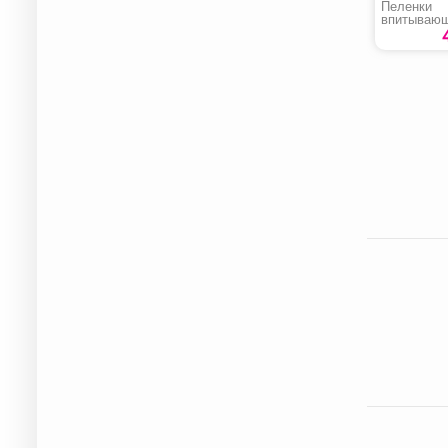
Пеленки
впитываю
«Медлил» 