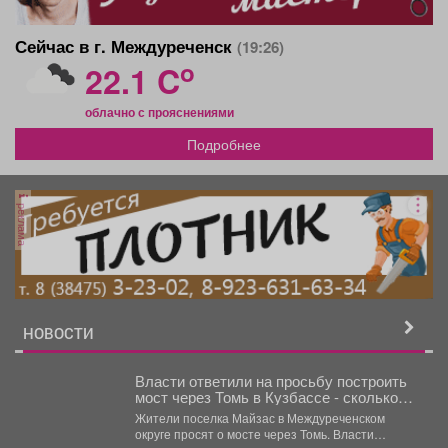
Сейчас в г. Междуреченск
(19:26)
o
22.1 C
облачно с прояснениями
Подробнее
реклама
НОВОСТИ
Власти ответили на просьбу построить
мост через Томь в Кузбассе - сколько
потребуется денег
Жители поселка Майзас в Междуреченском
округе просят о мосте через Томь. Власти