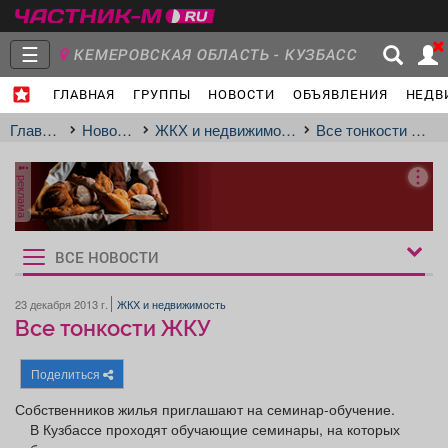
☰
КЕМЕРОВСКАЯ ОБЛАСТЬ - КУЗБАСС
ГЛАВНАЯ
ГРУППЫ
НОВОСТИ
ОБЪЯВЛЕНИЯ
НЕДВ
Главная
Группы
Новости
Главная
Новости
ЖКХ и недвижимость
Все тонкости ЖКУ
реклама
Объявления
Недвижимость
Услуги
ВСЕ НОВОСТИ
Рукбрики
новостей
23 декабря 2013 г.
ЖКХ и недвижимость
Все тонкости ЖКУ
Работа
Транспорт
Компании
Поделиться
Собственников жилья приглашают на семинар-обучение.
В Кузбассе проходят обучающие семинары, на которых