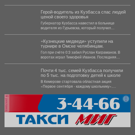
прокомментировали ситуацию. ...
Герой-водитель из Кузбасса спас людей
ценой своего здоровья
Губернатор Кузбасса навестил в больнице
водителя из Гурьевска, который получил
тяжёлое ранение в Горловке. ...
«Кузнецкие медведи» уступили на
турнире в Омске челябинцам.
Гол при счёте 0:3 забил Руслан Каграманов. В
воротах играл Тимофей Иванов. Последняя
шайба была...
Почти 4 тыс. семей Кузбасса получили
по 5 тыс. на подготовку детей к школе
В Кемерове стартовала областная акция
«Первое сентября - каждому школьнику».
Родителям выдали сертификаты, которые они...
реклама