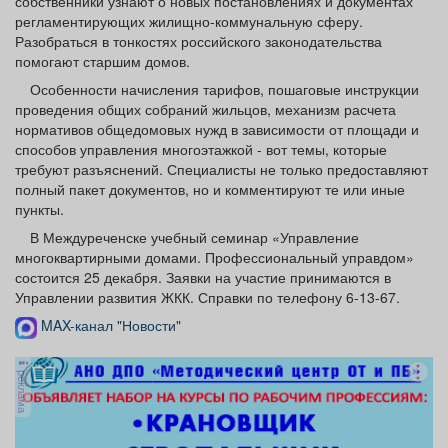
собственники узнают о новых постановлениях и документах
Афиша
Обучение
Проекты
регламентирующих жилищно-коммунальную сферу.
Разобраться в тонкостях российского законодательства
помогают старшим домов.
Особенности начисления тарифов, пошаговые инструкции
проведения общих собраний жильцов, механизм расчета
Товары
Поздравления
Погода
нормативов общедомовых нужд в зависимости от площади и
способов управления многоэтажкой - вот темы, которые
требуют разъяснений. Специалисты не только предоставляют
полный пакет документов, но и комментируют те или иные
пункты.
ТВ программа
В Междуреченске учебный семинар «Управление
Я - пенсионер
многоквартирными домами. Профессиональный управдом»
состоится 25 декабря. Заявки на участие принимаются в
Управлении развития ЖКК. Справки по телефону 6-13-67.
MAX-канал "Новости"
реклама