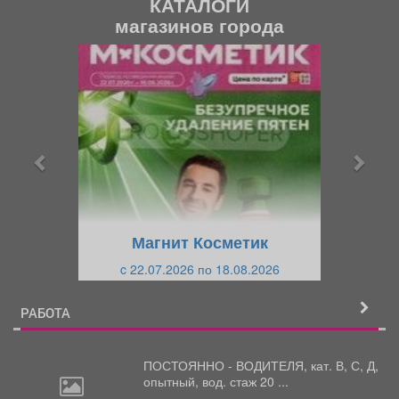
КАТАЛОГИ
магазинов города
П
С
р
л
е
е
д
д
ы
у
д
ю
у
щ
щ
и
Магнит Косметик
и
й
c 22.07.2026 по 18.08.2026
й
РАБОТА
ПОСТОЯННО - ВОДИТЕЛЯ, кат.
В, С, Д,
опытный, вод. стаж 20 ...