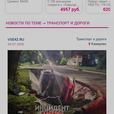
Цемент М400
С-Пб механизм
Набор сверл «Bi
секрета к «Барьер
HSS-Tin /74133» 
2М, 3М»
металлу
4957 руб.
620 р
НОВОСТИ ПО ТЕМЕ -> ТРАНСПОРТ И ДОРОГИ
Транспорт и дороги
VSE42.RU
Кемерово
26.07.2026