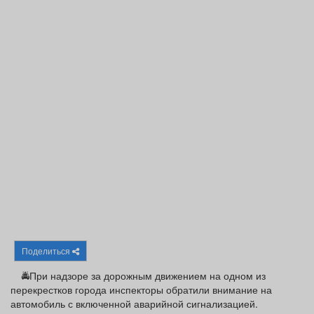
Афиша
Обучение
Проекты
Товары
Поздравления
Погода
ТВ программа
Я - пенсионер
Поделиться
🚔При надзоре за дорожным движением на одном из
перекрестков города инспекторы обратили внимание на
автомобиль с включенной аварийной сигнализацией.