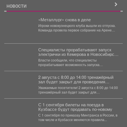
НОВОСТИ
«Металлург» снова в деле
Игроки новокузнецкого клуба вышли из отпуска.
Команда провела первое собрание на Арене
Кузнецких Металлургов им....
Специалисты прорабатывают запуск
электрички из Кемерова в Новосибирск
- подробности
Власти сообщили, что специалисты
прорабатывают возможность запуска
регулярного железнодорожного сообщения
между Кемеровом и Новосибирском. ...
2 августа с 8:00 до 14:00 тренажёрный
зал будет закрыт для проведения
плановой санитарной обработки.
Уважаемые посетители! 2 августа с 8:00 до 14:00
тренажёрный зал будет закрыт для
проведения...
С 1 сентября билеты на поезда в
Кузбассе будут продавать по-новому
С 1 сентября по приказау Минтранса в России, в
том числе и Кузбассе меняются правила...