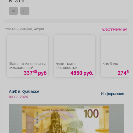
N13 по...
ТОВАРЫ, СКИДКИ, АКЦИИ
Шашлык из свинины
Букет микс
Камбала
охлажденный
«Нежность»
40
60
337
руб
4850 руб.
274
АиФ в Кузбассе
Информация
03.08.2026