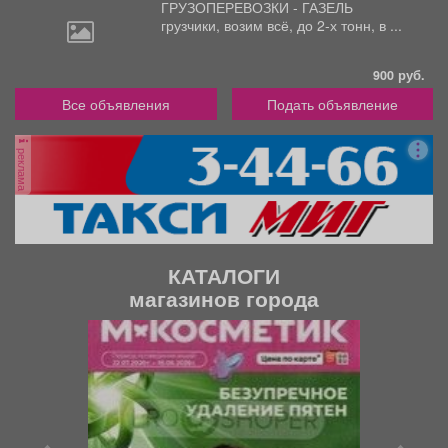
ГРУЗОПЕРЕВОЗКИ - ГАЗЕЛЬ
грузчики,
возим всё, до 2-х тонн, в ...
900 руб.
Все объявления
Подать объявление
реклама
КАТАЛОГИ
магазинов города
П
С
р
л
е
е
д
д
ы
у