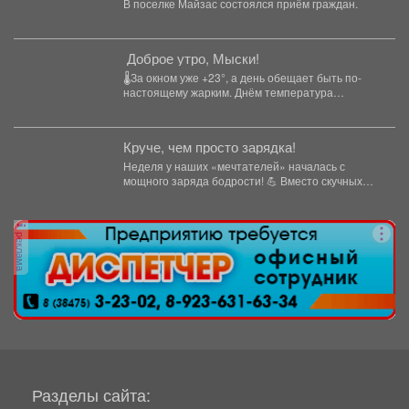
В поселке Майзас состоялся приём граждан.
встречи.
️ Доброе утро, Мыски!
🌡За окном уже +23°, а день обещает быть по-
настоящему жарким. Днём температура
поднимется до +32°....
Круче, чем просто зарядка!
Неделя у наших «мечтателей» началась с
мощного заряда бодрости! 💪 Вместо скучных
уроков - спортивная...
реклама
Разделы сайта: