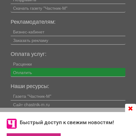
Скачать газету "Частник-М"
Рекламодателям:
Бизнес-кабинет
Заказать рекламу
Оплата услуг:
Расценки
Оплатить
Наши ресурсы:
Газета "Частник-М"
Сайт chastnik-m.ru
Сайт "Частник. Маркет"
Продолжая использовать сайт
chastnik-m.ru
, Вы даете
Дорожное радио 93.4FM
согласие на обработку файлов cookie, которые
Быстрый доступ к свежим новостям!
обеспечивают корректную работу сайта и сбора
Радио для двоих 105.3FM
информации для улучшения качества сервисов.