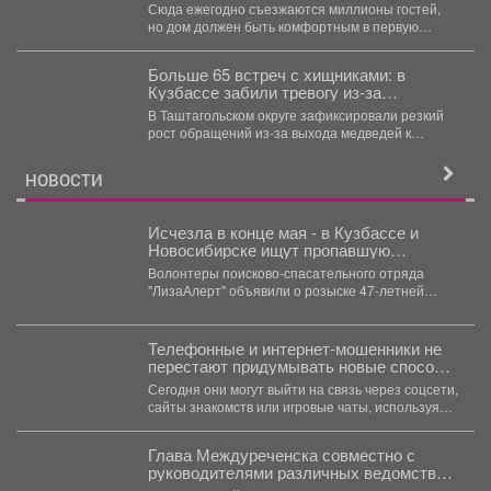
всесезонный курорт - обсудили это на
Сюда ежегодно съезжаются миллионы гостей,
депутатских слушаниях.
но дом должен быть комфортным в первую
очередь для хозяев....
Больше 65 встреч с хищниками: в
Кузбассе забили тревогу из-за
медведей
В Таштагольском округе зафиксировали резкий
рост обращений из-за выхода медведей к
людям. Как сообщили...
НОВОСТИ
Исчезла в конце мая - в Кузбассе и
Новосибирске ищут пропавшую
женщину
Волонтеры поисково-спасательного отряда
"ЛизаАлерт" объявили о розыске 47-летней
Натальи Валерьевны Жоховой. Женщина
перестала выходить на...
Телефонные и интернет-мошенники не
перестают придумывать новые способы
обмана.
Сегодня они могут выйти на связь через соцсети,
сайты знакомств или игровые чаты, используя
самые...
Глава Междуреченска совместно с
руководителями различных ведомств
продолжает проводить выездные