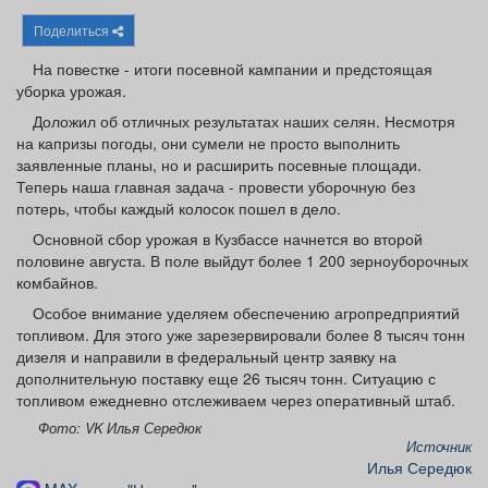
Афиша
Обучение
Проекты
Поделиться
На повестке - итоги посевной кампании и предстоящая
уборка урожая.
Доложил об отличных результатах наших селян. Несмотря
Товары
Поздравления
Погода
на капризы погоды, они сумели не просто выполнить
заявленные планы, но и расширить посевные площади.
Теперь наша главная задача - провести уборочную без
потерь, чтобы каждый колосок пошел в дело.
Основной сбор урожая в Кузбассе начнется во второй
ТВ программа
Я - пенсионер
половине августа. В поле выйдут более 1 200 зерноуборочных
комбайнов.
Особое внимание уделяем обеспечению агропредприятий
топливом. Для этого уже зарезервировали более 8 тысяч тонн
дизеля и направили в федеральный центр заявку на
дополнительную поставку еще 26 тысяч тонн. Ситуацию с
топливом ежедневно отслеживаем через оперативный штаб.
Фото: VK Илья Середюк
Источник
Илья Середюк