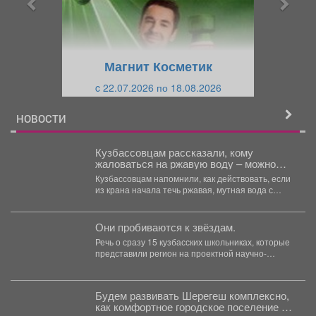
д
ю
у
щ
щ
и
Магнит Косметик
и
й
c 22.07.2026 по 18.08.2026
й
НОВОСТИ
Кузбассовцам рассказали, кому
жаловаться на ржавую воду – можно
вернуть деньги
Кузбассовцам напомнили, как действовать, если
из крана начала течь ржавая, мутная вода с
неприятным запахом...
Они пробиваются к звёздам.
Речь о сразу 15 кузбасских школьниках, которые
представили регион на проектной научно-
технологической программе «Большие
вызовы»...
Будем развивать Шерегеш комплексно,
как комфортное городское поселение и