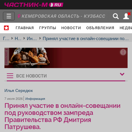
☰
КЕМЕРОВСКАЯ ОБЛАСТЬ - КУЗБАСС
ГЛАВНАЯ
ГРУППЫ
НОВОСТИ
ОБЪЯВЛЕНИЯ
НЕДВ
Главная
Группы
Новости
Главная
Новости
Информация
Принял участие в онлайн-совещании под руководством зампреда Правительства РФ Дмитрия Патрушева.
реклама
Объявления
Недвижимость
Услуги
ВСЕ НОВОСТИ
Рукбрики
новостей
Илья Середюк
7 июля 2026
Информация
Работа
Транспорт
Компании
Принял участие в онлайн-совещании
под руководством зампреда
Правительства РФ Дмитрия
Патрушева.