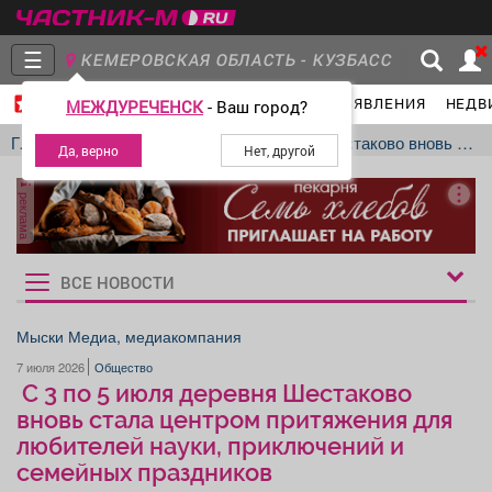
☰
КЕМЕРОВСКАЯ ОБЛАСТЬ - КУЗБАСС
ГЛАВНАЯ
ГРУППЫ
НОВОСТИ
ОБЪЯВЛЕНИЯ
НЕДВ
МЕЖДУРЕЧЕНСК
- Ваш город?
Главная
Группы
Новости
Главная
Новости
Общество
С 3 по 5 июля деревня Шестаково вновь стала центром притяжения для любителей науки, приключений и семейных праздников
реклама
Объявления
Недвижимость
Услуги
ВСЕ НОВОСТИ
Рукбрики
новостей
Мыски Медиа, медиакомпания
7 июля 2026
Общество
Работа
Транспорт
Компании
С 3 по 5 июля деревня Шестаково
вновь стала центром притяжения для
любителей науки, приключений и
семейных праздников