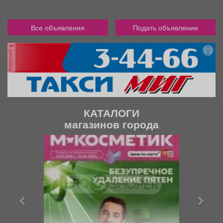
Все объявления
Подать объявление
реклама
КАТАЛОГИ
магазинов города
П
С
р
л
е
е
д
д
ы
у
д
ю