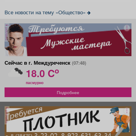
Все новости на тему «Общество»
реклама
Сейчас в г. Междуреченск
(07:48)
o
18.0 C
пасмурно
Подробнее
реклама