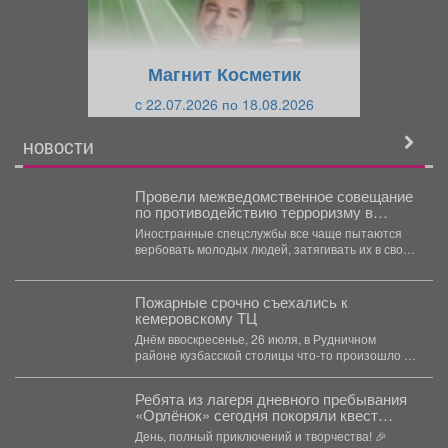
д
ю
у
щ
щ
и
Магнит Косметик
и
й
c 22.07.2026 по 18.08.2026
й
НОВОСТИ
Провели межведомственное совещание
по противодействию терроризму в
информационной сфере.
Иностранные спецслужбы все чаще пытаются
вербовать молодых людей, затягивать их в свои
сети. К сожалению,...
Пожарные срочно съехались к
кемеровскому ТЦ
Днём ввоскресенье, 26 июля, в Рудничном
районе кузбасской столицы что-то произошло в
ТЦ "Радуга", сообщает...
Ребята из лагеря дневного пребывания
«Орлёнок» сегодня покоряли квест
«Твори. Выдумывай. Пробуй»!
День, полный приключений и творчества! 🎉