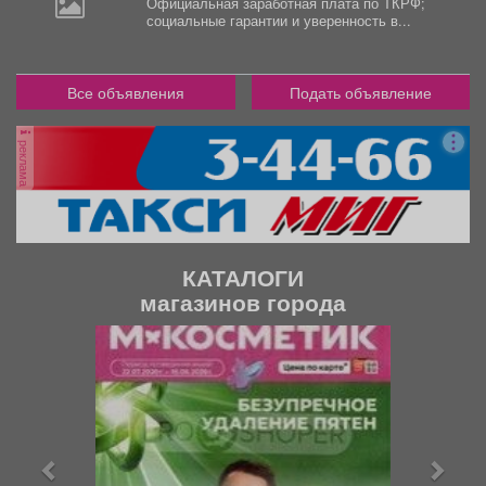
Официальная заработная плата по ТКРФ;
социальные гарантии и уверенность в...
Все объявления
Подать объявление
реклама
КАТАЛОГИ
магазинов города
П
С
р
л
е
е
д
д
ы
у