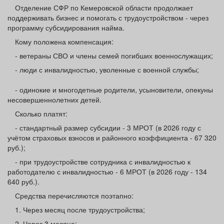
Афиша
Обучение
Проекты
Отделение СФР по Кемеровской области продолжает
поддерживать бизнес и помогать с трудоустройством - через
программу субсидирования найма.
Кому положена компенсация:
- ветераны СВО и члены семей погибших военнослужащих;
Товары
Поздравления
Погода
- люди с инвалидностью, уволенные с военной службы;
- одинокие и многодетные родители, усыновители, опекуны
несовершеннолетних детей.
Сколько платят:
ТВ программа
Я - пенсионер
- стандартный размер субсидии - 3 МРОТ (в 2026 году с
учётом страховых взносов и районного коэффициента - 67 320
руб.);
- при трудоустройстве сотрудника с инвалидностью к
работодателю с инвалидностью - 6 МРОТ (в 2026 году - 134
640 руб.).
Средства перечисляются поэтапно:
1. Через месяц после трудоустройства;
2. Через 3 месяца;