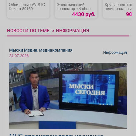
Обои серые AVISTO
Электрический
Круг лепестковы
Dakota 89169
конвектор «Steher»
шлифовальный 
TARG»
4430 руб.
90 р
НОВОСТИ ПО ТЕМЕ -> ИНФОРМАЦИЯ
Мыски Медиа, медиакомпания
Информация
24.07.2026