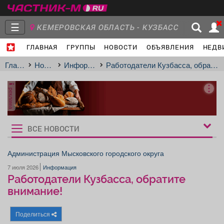
☰
КЕМЕРОВСКАЯ ОБЛАСТЬ - КУЗБАСС
ГЛАВНАЯ
ГРУППЫ
НОВОСТИ
ОБЪЯВЛЕНИЯ
НЕДВ
Главная
Группы
Новости
Главная
Новости
Информация
Работодатели Кузбасса, обратите внимание!
реклама
Объявления
Недвижимость
Услуги
ВСЕ НОВОСТИ
Рукбрики
новостей
Администрация Мысковского городского округа
7 июля 2026
Информация
Работа
Транспорт
Компании
Работодатели Кузбасса, обратите
внимание!
Поделиться