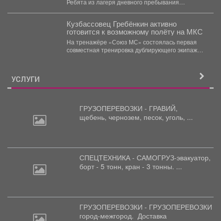
Ребята из лагеря дневного пребывания
«Орлёнок» сегодня покоряли...
Кузбассовец Гребёнкин активно
готовится к возможному полёту на МКС
На тренажёре «Союз МС» состоялась первая
совместная тренировка дублирующего экипажа
МКС-76 - космонавтов Роскосмоса Олега...
УСЛУГИ
ГРУЗОПЕРЕВОЗКИ - ГРАВИЙ,
щебень,
чернозем, песок, уголь, ...
СПЕЦТЕХНИКА - САМОГРУЗ-эвакуатор,
борт
- 5 тонн, кран - 3 тонны. ...
ГРУЗОПЕРЕВОЗКИ - ГРУЗОПЕРЕВОЗКИ
город-межгород.
Доставка