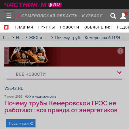
☰
КЕМЕРОВСКАЯ ОБЛАСТЬ - КУЗБАСС
ГЛАВНАЯ
ГРУППЫ
НОВОСТИ
ОБЪЯВЛЕНИЯ
НЕДВ
Главная
Группы
Новости
Главная
Новости
ЖКХ и недвижимость
Почему трубы Кемеровской ГРЭС не работают: вся правда от энергетиков
реклама
Объявления
Недвижимость
Услуги
ВСЕ НОВОСТИ
Рукбрики
новостей
VSE42.RU
7 июля 2026
ЖКХ и недвижимость
Работа
Транспорт
Компании
Почему трубы Кемеровской ГРЭС не
работают: вся правда от энергетиков
Поделиться