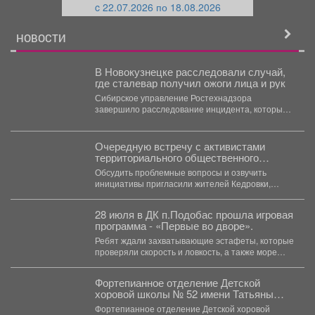
c 22.07.2026 по 18.08.2026
й
НОВОСТИ
В Новокузнецке расследовали случай,
где сталевар получил ожоги лица и рук
Сибирское управление Ростехнадзора
завершило расследование инцидента, который
произошёл 18 июня 2026 года в цехе
металлургического...
Очередную встречу с активистами
территориального общественного
самоуправления провели в Кедровке
Обсудить проблемные вопросы и озвучить
инициативы пригласили жителей Кедровки,
Промышленновского, Петровки. Каждая
территория - самобытная,...
28 июля в ДК п.Подобас прошла игровая
программа - «Первые во дворе».
Ребят ждали захватывающие эстафеты, которые
проверяли скорость и ловкость, а также море
искреннего смеха, а...
Фортепианное отделение Детской
хоровой школы № 52 имени Татьяны
Викторовны Белоусовой - это
Фортепианное отделение Детской хоровой