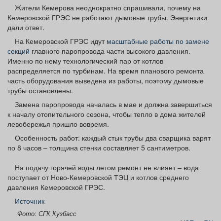
Афиша
Обучение
Проекты
Жители Кемерова неоднократно спрашивали, почему на
Кемеровской ГРЭС не работают дымовые трубы. Энергетики
дали ответ.
На Кемеровской ГРЭС идут
масштабные работы по замене
секций
главного паропровода части высокого давления.
Именно по нему технологический пар от котлов
Товары
Поздравления
Погода
распределяется по турбинам. На время планового ремонта
часть оборудования выведена из работы, поэтому дымовые
трубы остановлены.
Замена паропровода началась в мае и должна завершиться
к началу отопительного сезона, чтобы тепло в дома жителей
ТВ программа
Я - пенсионер
левобережья пришло вовремя.
Особенность работ: каждый стык трубы два сварщика варят
по 8 часов – толщина стенки составляет 5 сантиметров.
На подачу горячей воды летом ремонт не влияет – вода
поступает от Ново-Кемеровской ТЭЦ и котлов среднего
давления Кемеровской ГРЭС.
Источник
Фото: СГК Кузбасс