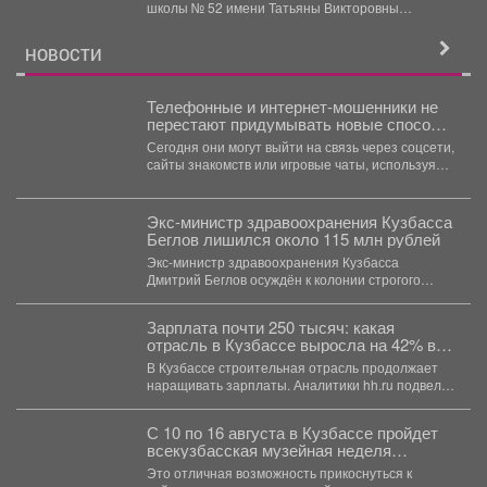
пространство, где каждый ребенок
школы № 52 имени Татьяны Викторовны
открывает для себя удивительный мир
Белоусовой - это пространство, где...
музыки
НОВОСТИ
Телефонные и интернет-мошенники не
перестают придумывать новые способы
обмана.
Сегодня они могут выйти на связь через соцсети,
сайты знакомств или игровые чаты, используя
самые...
Экс-министр здравоохранения Кузбасса
Беглов лишился около 115 млн рублей
Экс-министр здравоохранения Кузбасса
Дмитрий Беглов осуждён к колонии строгого
режима за взятки. Во время 10-минутного...
Зарплата почти 250 тысяч: какая
отрасль в Кузбассе выросла на 42% в
доходе
В Кузбассе строительная отрасль продолжает
наращивать зарплаты. Аналитики hh.ru подвели
итоги первых семи месяцев...
С 10 по 16 августа в Кузбассе пройдет
всекузбасская музейная неделя
археологии и палеонтологии.
Это отличная возможность прикоснуться к