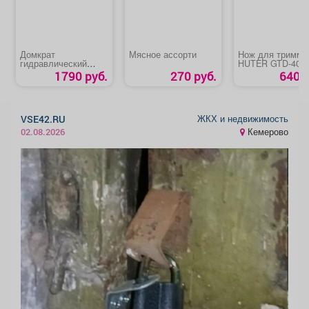
Домкрат
Мясное ассорти
Нож для тримме
гидравлический
HUTER GTD-40Т
бутылочный «Matrix
1790 руб.
270 руб.
640 р
50715»
ЖКХ и недвижимость
VSE42.RU
Кемерово
02.08.2026