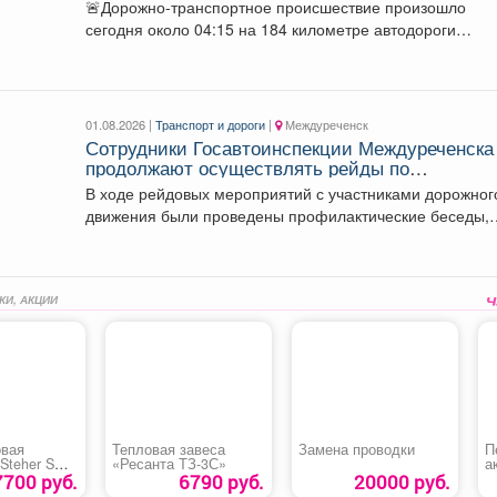
ДТП, в результате которого погибли 2 человек
🚨Дорожно-транспортное происшествие произошло
сегодня около 04:15 на 184 километре автодороги
«Кемерово - Новокузнецк». На место...
01.08.2026 |
Транспорт и дороги
|
Междуреченск
Сотрудники Госавтоинспекции Междуреченска
продолжают осуществлять рейды по
профилактике и пресечению нарушений ПДД
В ходе рейдовых мероприятий с участниками дорожног
водителями СИМ и мото-транспортных средст
движения были проведены профилактические беседы,
распространены памятки и...
КИ, АКЦИИ
овая
Тепловая завеса
Замена проводки
П
Steher SG-
«Ресанта ТЗ-3С»
а
б
7700 руб.
6790 руб.
20000 руб.
R