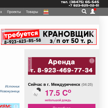
тел. (38475) 65-545
+7 923-625-02-51
х
Проекты
Товары
реклама
реклама
Сейчас в г. Междуреченск
(04:25)
Источник
o
17.5 C
 Новокузнецк
небольшой дождь
Подробнее