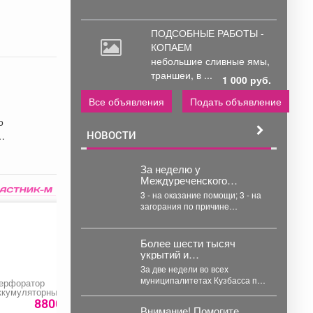
а
ПОДСОБНЫЕ РАБОТЫ -
КОПАЕМ
небольшие
сливные ямы,
траншеи, в ...
1 000 руб.
Все объявления
Подать объявление
о
в.
НОВОСТИ
За неделю у
Междуреченского
пожарно-спасательного
3 - на оказание помощи; 3 - на
отряда было 8 выездов
загорания по причине
короткого замыкания;...
Более шести тысяч
укрытий и
общедоступных аптечек
За две недели во всех
помогают обеспечить
муниципалитетах Кузбасса по
ерфоратор
Резка стекла
Тепловая пушка
безопасность жителей
поручению губернатора Ильи
ккумуляторный
«QUATTRO ELEMEN
Кузбасса
есщеточный «MTX
QE-2000C»
8800 руб.
1900 руб.
2090 ру
Середюка уже обустроены
Внимание! Помогите
HB-BL-20-26»