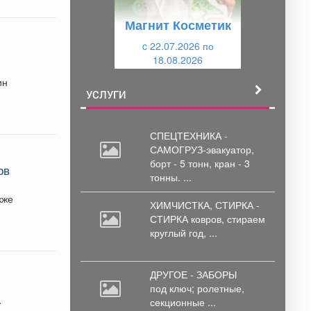
у
щ
Магнит Косметик
щ
и
и
c 22.07.2026 по
й
18.08.2026
й
ин
УСЛУГИ
СПЕЦТЕХНИКА -
САМОГРУЗ-эвакуатор,
борт
- 5 тонн, кран - 3
ов
тонны. ...
ХИМЧИСТКА, СТИРКА -
СТИРКА ковров,
стираем
круглый год, ...
ДРУГОЕ - ЗАБОРЫ
под
ключ; ролетные,
секционные ...