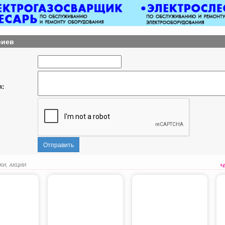
риев
я:
Отправить
КИ, АКЦИИ