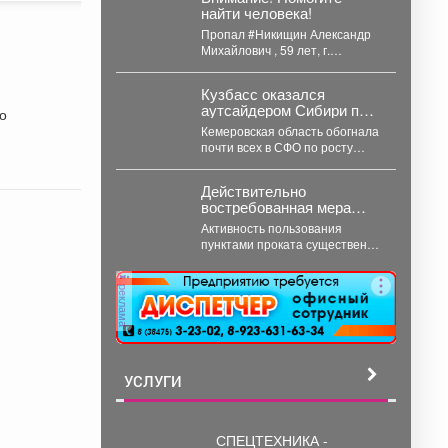
новые...
найти человека!
Пропал #Никищин Александр
Михайлович , 59 лет, г.
#Белово , #Кемеровская обл. С
4...
Кузбасс оказался
аутсайдером Сибири по
по
ипотечным долгам
Кемеровская область обогнала
почти всех в СФО по росту
просрочки по ипотеке на
строящееся жильё....
Действительно
востребованная мера
поддержки.
Активность пользования
пунктами проката существенно
выросла за последнюю
неделю, после того как
реклама
губернатор поручил включить...
УСЛУГИ
СПЕЦТЕХНИКА -