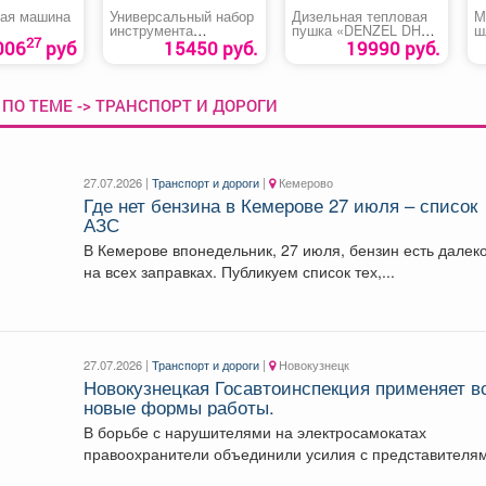
ая машина
Универсальный набор
Дизельная тепловая
М
инструмента
пушка «DENZEL DHG-
ш
27
«KRAFTOOL EXTREM-
10»
006
руб
15450 руб.
19990 руб.
76»
ПО ТЕМЕ -> ТРАНСПОРТ И ДОРОГИ
27.07.2026 |
Транспорт и дороги
|
Кемерово
Где нет бензина в Кемерове 27 июля – список
АЗС
В Кемерове впонедельник, 27 июля, бензин есть далек
на всех заправках. Публикуем список тех,...
27.07.2026 |
Транспорт и дороги
|
Новокузнецк
Новокузнецкая Госавтоинспекция применяет в
новые формы работы.
В борьбе с нарушителями на электросамокатах
правоохранители объединили усилия с представителя
кикшеринговой организации и дружинниками....