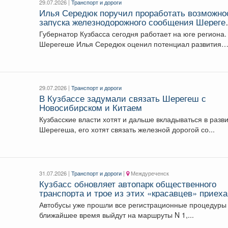
29.07.2026 |
Транспорт и дороги
Илья Середюк поручил проработать возможно
запуска железнодорожного сообщения Шерег
с Новосибирском
Губернатор Кузбасса сегодня работает на юге региона.
Шерегеше Илья Середюк оценил потенциал развития
транспортной...
29.07.2026 |
Транспорт и дороги
В Кузбассе задумали связать Шерегеш с
Новосибирском и Китаем
Кузбасские власти хотят и дальше вкладываться в разв
Шерегеша, его хотят связать железной дорогой со...
31.07.2026 |
Транспорт и дороги
|
Междуреченск
Кузбасс обновляет автопарк общественного
транспорта и трое из этих «красавцев» приех
в Междуреченск.
Автобусы уже прошли все регистрационные процедуры 
ближайшее время выйдут на маршруты N 1,...