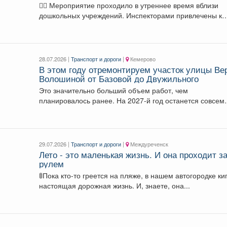
водителями правил перевозки детей
👮‍♂ Мероприятие проходило в утреннее время вблизи
дошкольных учреждений. Инспекторами привлечены к
административной ответственности по...
28.07.2026 |
Транспорт и дороги
|
Кемерово
В этом году отремонтируем участок улицы Ве
Волошиной от Базовой до Двужильного
Это значительно больший объем работ, чем
планировалось ранее. На 2027-й год останется совсем
небольшой участок...
29.07.2026 |
Транспорт и дороги
|
Междуреченск
Лето - это маленькая жизнь. И она проходит з
рулем
🚦Пока кто-то греется на пляже, в нашем автогородке ки
настоящая дорожная жизнь. И, знаете, она...