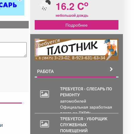
o
16.2 C
небольшой дождь
Подробнее
реклама
РАБОТА
ТРЕБУЕТСЯ - СЛЕСАРЬ ПО
РЕМОНТУ
30
автомобилей
000
Официальная заработная
руб.
плата по ТКРФ;
социальные гарантии и
ТРЕБУЕТСЯ - УБОРЩИК
ки
уверенность в...
СЛУЖЕБНЫХ
ПОМЕЩЕНИЙ