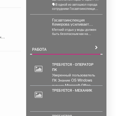
нарколог провели беседу
🗣В одной из автошкол города
с начинающими
сотрудники Госавтоинспекции
водителями в автошколе.
совместно с врачом-
психиатром-наркологом
‍Госавтоинспекция
Кузбасского клинического
Кемерова усиливает
наркологического диспансера
контроль у водоемов: на
провели...
❗️Летний отдых у воды должен
Красном озере
быть безопасным как на
областного центра
берегу, так и на подъездах к...
прошел масштабный
рейд
РАБОТА
ТРЕБУЕТСЯ - ОПЕРАТОР
ПК
20
Уверенный пользователь
000
ПК Знание OS Windows
руб.
знание Microsoft Office .
Обработка и...
ТРЕБУЕТСЯ - МЕХАНИК