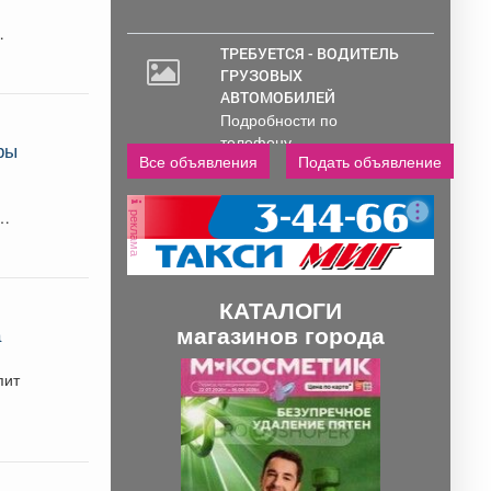
ТРЕБУЕТСЯ - ВОДИТЕЛЬ
ГРУЗОВЫХ
АВТОМОБИЛЕЙ
Подробности по
телефону..
ры
Все объявления
Подать объявление
реклама
КАТАЛОГИ
магазинов города
а
П
С
пит
р
л
е
е
д
д