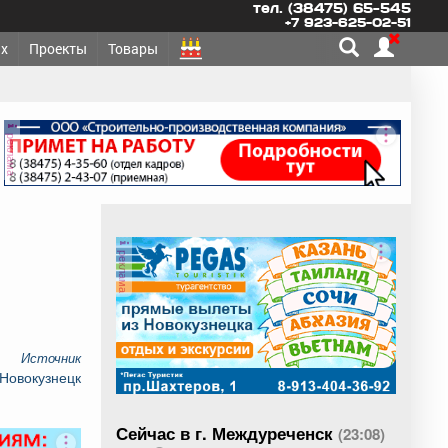
тел. (38475) 65-545
+7 923-625-02-51
х
Проекты
Товары
реклама
реклама
Источник
 Новокузнецк
Сейчас в г. Междуреченск
(23:08)