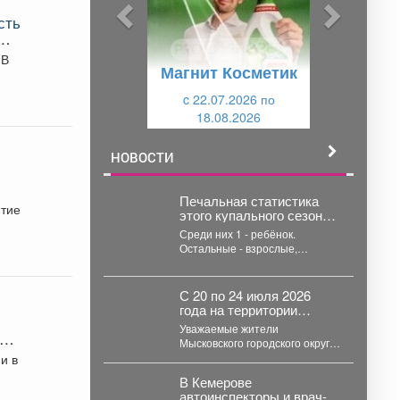
ы
у
сть
д
ю
еша
у
щ
 В
Магнит Косметик
щ
и
и
c 22.07.2026 по
й
18.08.2026
й
НОВОСТИ
Печальная статистика
итие
этого купального сезона:
в Новокузнецке уже
Среди них 1 - ребёнок.
утонули 6 человек.
Остальные - взрослые,
которые находились в
состоянии алкогольного
опьянения. ...
С 20 по 24 июля 2026
года на территории
Мысковского городского
Уважаемые жители
али
округа не
Мысковского городского округа!
зарегистрировано ни
🔥С 20 по 24 июля 2026 года
и в
одного случая
на территории...
возгорания.
В Кемерове
автоинспекторы и врач-