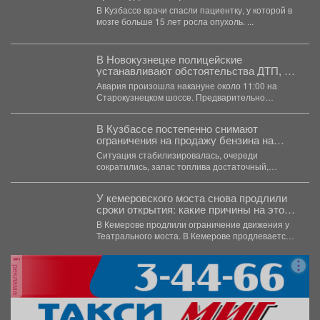
женщины
В Кузбассе врачи спасли пациентку, у которой в
мозге больше 15 лет росла опухоль. ...
В Новокузнецке полицейские
устанавливают обстоятельства ДТП, в
котором погибли 2 человека
Авария произошла накануне около 11:00 на
Старокузнецком шоссе. Предварительно
установлено, что 38-летняя женщина, управляя
автомобилем...
В Кузбассе постепенно снимают
ограничения на продажу бензина на
заправках
Ситуация стабилизировалась, очереди
сократились, запас топлива достаточный,
сообщил губернатор Илья Середюк.
У кемеровского моста снова продлили
сроки открытия: какие причины на этот
раз
В Кемерове продлили ограничение движения у
Театрального моста. В Кемерове продлевается
временное ограничение автомобильного...
реклама