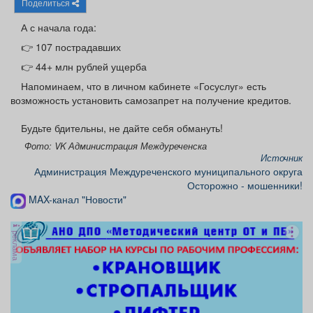
Поделиться
Афиша
Обучение
Проекты
А с начала года:
👉 107 пострадавших
👉 44+ млн рублей ущерба
️Напоминаем, что в личном кабинете «Госуслуг» есть
Товары
Поздравления
Погода
возможность установить самозапрет на получение кредитов.
Будьте бдительны, не дайте себя обмануть!
Фото: VK Администрация Междуреченска
Источник
ТВ программа
Я - пенсионер
Администрация Междуреченского муниципального округа
Осторожно - мошенники!
MAX-канал "Новости"
реклама