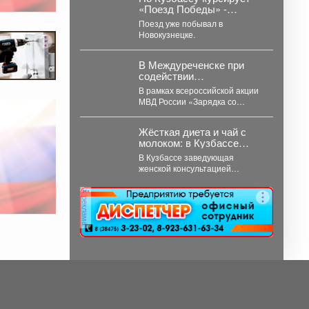
закреплено...
«Поезд Победы» -
передвижной
Поезд уже побывал в
интерактивный музей,
Новокузнецке.
рассказывающий о
событиях Великой
Отечественной войны.
В Междуреченске при
содействии
Общественного совета
В рамках всероссийской акции
полицейские провели
МВД России «Зарядка со
утреннюю зарядку для
стражем порядка» сотрудники
детей из лагеря дневного
полиции совместно с членом...
пребывания
Жёсткая диета и чай с
молоком: в Кузбассе
мамам рассказали
В Кузбассе заведующая
правду о грудном
женской консультацией
вскармливании
Анастасия Подушко развеяла
популярные мифы о питании
реклама
кормящих мам. ...