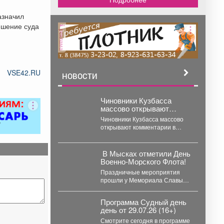
азначил
ешение суда
реклама
VSE42.RU
НОВОСТИ
Чиновники Кузбасса
массово открывают
комментарии в Максе
Чиновники Кузбасса массово
открывают комментарии в
Максе. Так, их уже открыли в
канале губернатора Ильи...
В Мысках отметили День
Военно‑Морского Флота!
Праздничные мероприятия
прошли у Мемориала Славы-
традиционного места, где
мысковчане отдают дань
Программа Судный день
уважения морякам всех
день от 29.07.26 (16+)
поколений....
Смотрите сегодня в программе