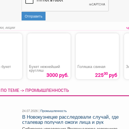
Отправить
КИ, АКЦИИ
 букет
Букет нежнейший
Голяшка свиная
З
кругляш
30
3000 руб.
225
руб
 ПО ТЕМЕ -> ПРОМЫШЛЕННОСТЬ
24.07.2026 |
Промышленность
В Новокузнецке расследовали случай, где
сталевар получил ожоги лица и рук
Сибирское управление Ростехнадзора завершило