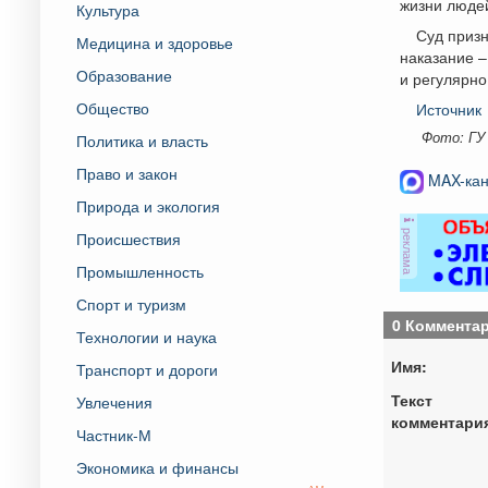
жизни люде
Культура
Суд призн
Медицина и здоровье
наказание 
Образование
и регулярно
Общество
Источник
Фото: ГУ
Политика и власть
Право и закон
MAX-кан
Природа и экология
реклама
Происшествия
Промышленность
Спорт и туризм
0 Коммента
Технологии и наука
Имя:
Транспорт и дороги
Текст
Увлечения
комментари
Частник-М
Экономика и финансы