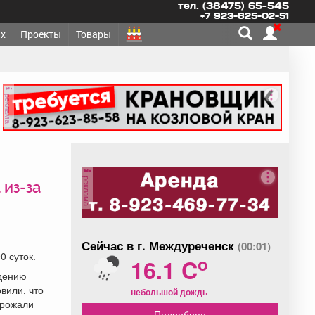
тел. (38475) 65-545
+7 923-625-02-51
х
Проекты
Товары
реклама
реклама
 из-за
Сейчас в г. Междуреченск
(00:01)
0 суток.
o
16.1 C
едению
вили, что
небольшой дождь
грожали
Подробнее