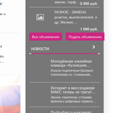
землю, торф, ...
е
2 500 руб.
РАЗНОЕ - ЗАМЕНА
ю о
розеток,
выключателей, и
др. Мелкие ...
1 000 руб.
Все объявления
Подать объявление
ы
НОВОСТИ
рёх
Молодёжная хоккейная
команда «Кузнецкие
Медведи» с победы
Играли подопечные Валерия
стартовала на
Хлебникова со «Снежными
предсезонном турнире в
Барсами» из Астаны.
Омске.
Стартовый отрезок прошёл на
высоких...
Интернет в мессенджере
МАКС теперь не тратит
мобильный трафик.
Звонки, переписка, отправка
файлов и цифровые сервисы
внутри приложения стали
бесплатными. Такое решение
По Кузбассу курсирует