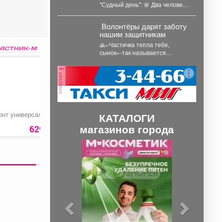
"Судный день": 🚨 Два человека
погибли и один травмирован
в...
️ Волонтёры дарят заботу
нашим защитникам
🙏«Частичка тепла тебе,
сынок»-так называется
волонтёрская группа, которая
собирает всё необходимое для
реклама
ребят, стоящих на...
онт универсальный
Сыр «Пармезан»
Пистолет для
КАТАЛОГИ
монтажной пены
магазинов города
«А010 Эконом»
629 руб.
1250 руб.
139 ру
П
С
р
л
е
е
д
д
ы
у
д
ю