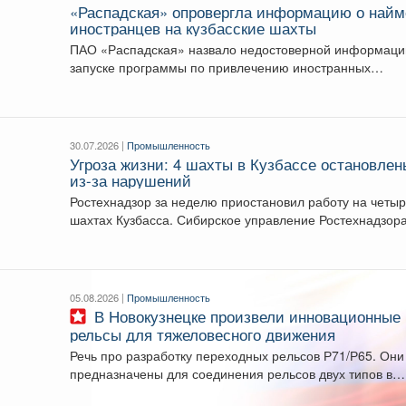
«Распадская» опровергла информацию о найм
иностранцев на кузбасские шахты
ПАО «Распадская» назвало недостоверной информаци
запуске программы по привлечению иностранных
работников на шахты Кузбасса....
30.07.2026 |
Промышленность
Угроза жизни: 4 шахты в Кузбассе остановлен
из-за нарушений
Ростехнадзор за неделю приостановил работу на четы
шахтах Кузбасса. Сибирское управление Ростехнадзора
подвело итоги...
05.08.2026 |
Промышленность
В Новокузнецке произвели инновационные
рельсы для тяжеловесного движения
Речь про разработку переходных рельсов Р71/Р65. Они
предназначены для соединения рельсов двух типов в
путях...