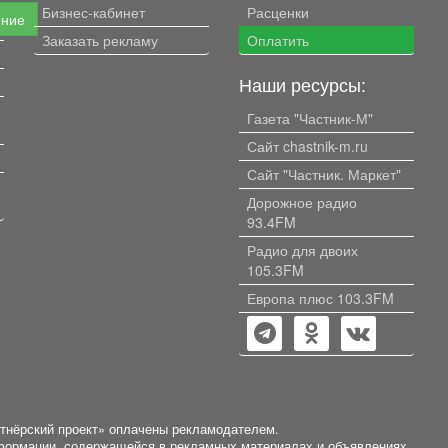
Бизнес-кабинет
Расценки
ение
Заказать рекламу
Оплатить
Наши ресурсы:
Газета "Частник-М"
Сайт chastnik-m.ru
Сайт "Частник. Маркет"
Дорожное радио
93.4FM
Радио для двоих
105.3FM
Европа плюс 103.3FM
ртнёрский проект» оплачены рекламодателем.
нформации, содержащейся в рекламных материалах и объявлениях.