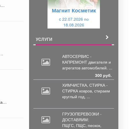
у
щ
я
Магнит Косметик
щ
и
и
c 22.07.2026 по
й
18.08.2026
й
я
УСЛУГИ
АВТОСЕРВИС -
КАПРЕМОНТ двигателя
и
агрегатов автомобилей. ...
300 руб.
ХИМЧИСТКА, СТИРКА -
СТИРКА ковров,
стираем
круглый год, ...
Как
ГРУЗОПЕРЕВОЗКИ -
ДОСТАВЯИМ:
ПЩГС,
ПЩС, пескок,