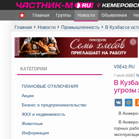
КЕМЕРОВСК
Главная
Группы
Новости
Объявления
Не
Главная
Новости
Промышленность
В Кузбассе ос
реклама
VSE42.RU
КАТЕГОРИИ
7 июля 2026
П
В Кузба
ПЛАНОВЫЕ ОТКЛЮЧЕНИЯ
угрозы
Акции
Бизнес и предпринимательство
В Анжеро-
ЖКХ и недвижимость
В Анжеро
Животные
горных рабо
Информация
эксплуатаци