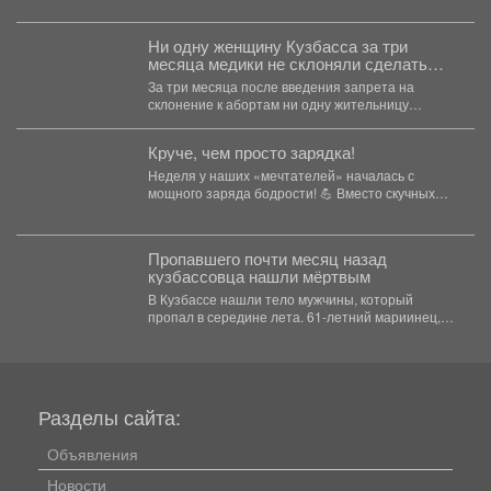
потерялся. ...
Ни одну женщину Кузбасса за три
месяца медики не склоняли сделать
аборт
За три месяца после введения запрета на
склонение к абортам ни одну жительницу
региона не...
Круче, чем просто зарядка!
Неделя у наших «мечтателей» началась с
мощного заряда бодрости! 💪 Вместо скучных
уроков - спортивная...
Пропавшего почти месяц назад
кузбассовца нашли мёртвым
В Кузбассе нашли тело мужчины, который
пропал в середине лета. 61-летний мариинец,
ориентировку на...
Разделы сайта:
Объявления
Новости