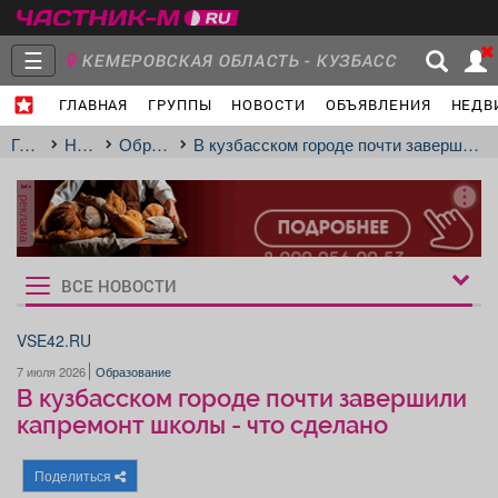
☰
КЕМЕРОВСКАЯ ОБЛАСТЬ - КУЗБАСС
ГЛАВНАЯ
ГРУППЫ
НОВОСТИ
ОБЪЯВЛЕНИЯ
НЕДВ
Главная
Группы
Новости
Главная
Новости
Образование
В кузбасском городе почти завершили капремонт школы - что сделано
реклама
Объявления
Недвижимость
Услуги
ВСЕ НОВОСТИ
Рукбрики
новостей
VSE42.RU
7 июля 2026
Образование
Работа
Транспорт
Компании
В кузбасском городе почти завершили
капремонт школы - что сделано
Поделиться