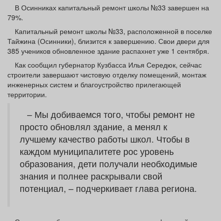
Афиша
Обучение
Проекты
В Осинниках капитальный ремонт школы №33 завершен на
79%.
Капитальный ремонт школы №33, расположенной в поселке
Тайжина (Осинники), близится к завершению. Свои двери для
385 учеников обновленное здание распахнет уже 1 сентября.
Товары
Поздравления
Погода
Как сообщил губернатор Кузбасса Илья Середюк, сейчас
строители завершают чистовую отделку помещений, монтаж
инженерных систем и благоустройство прилегающей
территории.
– Мы добиваемся того, чтобы ремонт не
ТВ программа
Я - пенсионер
просто обновлял здание, а менял к
лучшему качество работы школ. Чтобы в
каждом муниципалитете рос уровень
образования, дети получали необходимые
знания и полнее раскрывали свой
потенциал, – подчеркивает глава региона.