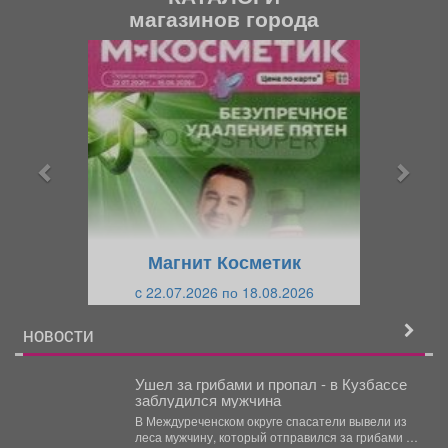
магазинов города
П
С
р
л
е
е
д
д
ы
у
д
ю
у
щ
щ
и
Магнит Косметик
и
й
c 22.07.2026 по 18.08.2026
й
НОВОСТИ
Ушел за грибами и пропал - в Кузбассе
заблудился мужчина
В Междуреченском округе спасатели вывели из
леса мужчину, который отправился за грибами и