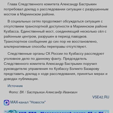
Афиша
Обучение
Проекты
Глава Следственного комитета Александр Бастрыкин
потребовал доклад о расследовании ситуации с разрушенным
мостом в Мариинском районе.
В социальных сетях продолжает обсуждаться ситуация с
отсутствием транспортной доступности в Мариинском районе
Кузбасса. Единственный мост, соединяющий несколько сёл с
Товары
Поздравления
Погода
районным центром, разрушен в период паводков.
Транспортное сообщение до сих пор не восстановлено,
альтернативные способы переправы отсутствуют.
Следственные органы СК России по Кузбассу расследуют
уголовное дело по данному факту. Председатель
ТВ программа
Я - пенсионер
Следственного комитета Александр Бастрыкин поручил
руководителю управления по Кузбассу Бэликто Базарову
представить доклад о ходе расследования, принятых мерах и
доводах публикации.
Источник
Фото: ВК / Бастрыкин Александр Иванович
VSE42.RU
MAX-канал "Новости"