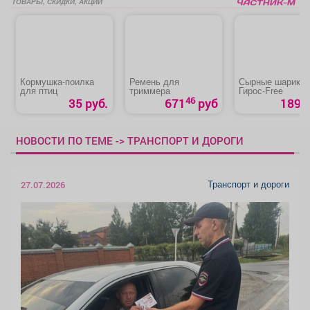
ТОВАРЫ, СКИДКИ, АКЦИИ
Кормушка-поилка
Ремень для
Сырные шарики
для птиц
триммера
Гирос‑Free
46
35 руб.
671
руб
189 р
НОВОСТИ ПО ТЕМЕ -> ТРАНСПОРТ И ДОРОГИ
Транспорт и дороги
27.07.2026