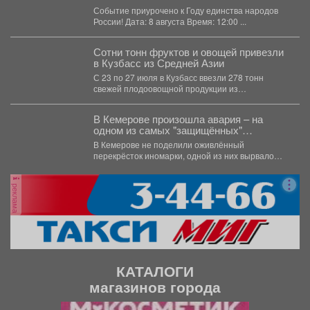
Событие приурочено к Году единства народов
России! Дата: 8 августа Время: 12:00 ...
Сотни тонн фруктов и овощей привезли
в Кузбасс из Средней Азии
С 23 по 27 июля в Кузбасс ввезли 278 тонн
свежей плодоовощной продукции из
Казахстана...
В Кемерове произошла авария – на
одном из самых "защищённых"
перекрёстков
В Кемерове не поделили оживлённый
перекрёсток иномарки, одной из них вырвало
колесо. В понедельник,...
реклама
КАТАЛОГИ
магазинов города