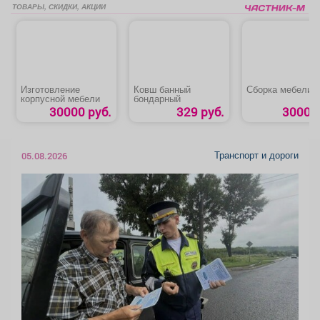
ТОВАРЫ, СКИДКИ, АКЦИИ
Изготовление
Ковш банный
Сборка мебели
корпусной мебели
бондарный
30000 руб.
329 руб.
3000 р
Транспорт и дороги
05.08.2026