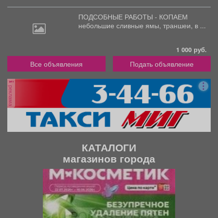
ПОДСОБНЫЕ РАБОТЫ - КОПАЕМ
небольшие
сливные ямы, траншеи, в ...
1 000 руб.
Все объявления
Подать объявление
реклама
КАТАЛОГИ
магазинов города
П
С
р
л
е
е
д
д