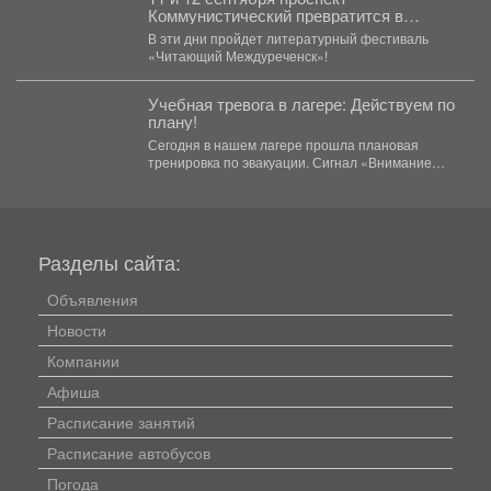
Коммунистический превратится в
огромную литературную сцену под
В эти дни пройдет литературный фестиваль
открытым небом.
«Читающий Междуреченск»!
Учебная тревога в лагере: Действуем по
плану!
Сегодня в нашем лагере прошла плановая
тренировка по эвакуации. Сигнал «Внимание
всем!» прозвучал неожиданно, но,...
Разделы сайта:
Объявления
Новости
Компании
Афиша
Расписание занятий
Расписание автобусов
Погода