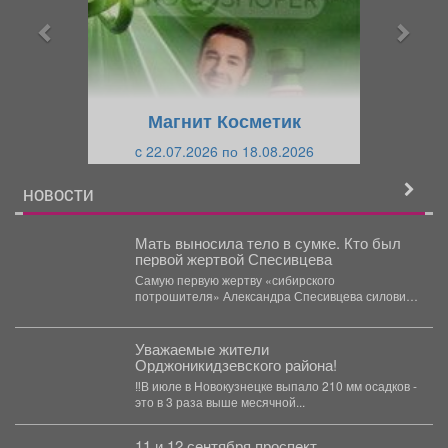
ы
у
д
ю
у
щ
щ
и
Магнит Косметик
и
й
c 22.07.2026 по 18.08.2026
й
НОВОСТИ
Мать выносила тело в сумке. Кто был
первой жертвой Спесивцева
Самую первую жертву «сибирского
потрошителя» Александра Спесивцева силовики
не смогли доказать - девушка умерла якобы...
Уважаемые жители
Орджоникидзевского района!
‼️В июле в Новокузнецке выпало 210 мм осадков -
это в 3 раза выше месячной...
11 и 12 сентября проспект