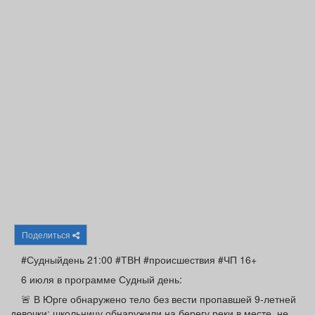
Афиша
Обучение
Проекты
Товары
Поздравления
Погода
ТВ программа
Я - пенсионер
Поделиться
#Судныйдень 21:00 #ТВН #происшествия #ЧП 16+
6 июля в программе Судный день:
🚨 В Юрге обнаружено тело без вести пропавшей 9-летней
девочки: школьницу обнаружили на берегу реки в месте, не