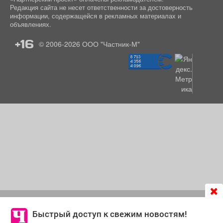
Редакция сайта не несет ответственности за достоверность
информации, содержащейся в рекламных материалах и
объявлениях.
+16
© 2006-2026
ООО "Частник-М"
Продолжая использовать сайт
chastnik-m.ru
, Вы даете
согласие на обработку файлов cookie, которые
Быстрый доступ к свежим новостям!
обеспечивают корректную работу сайта и сбора