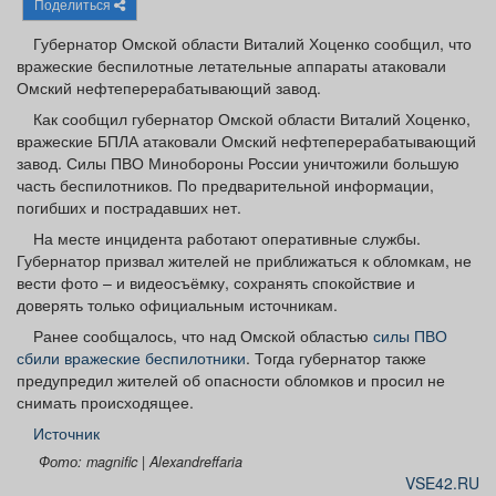
Поделиться
Афиша
Обучение
Проекты
Губернатор Омской области Виталий Хоценко сообщил, что
вражеские беспилотные летательные аппараты атаковали
Омский нефтеперерабатывающий завод.
Как сообщил губернатор Омской области Виталий Хоценко,
Товары
Поздравления
Погода
вражеские БПЛА атаковали Омский нефтеперерабатывающий
завод. Силы ПВО Минобороны России уничтожили большую
часть беспилотников. По предварительной информации,
погибших и пострадавших нет.
На месте инцидента работают оперативные службы.
Губернатор призвал жителей не приближаться к обломкам, не
ТВ программа
Я - пенсионер
вести фото – и видеосъёмку, сохранять спокойствие и
доверять только официальным источникам.
Ранее сообщалось, что над Омской областью
силы ПВО
сбили вражеские беспилотники
. Тогда губернатор также
предупредил жителей об опасности обломков и просил не
снимать происходящее.
Источник
Фото: magnific | Alexandreffaria
VSE42.RU