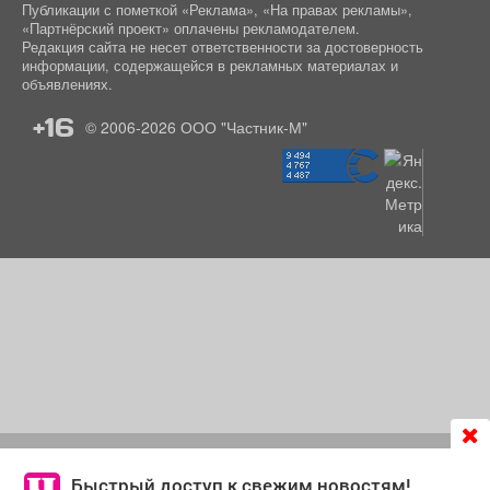
Публикации с пометкой «Реклама», «На правах рекламы»,
«Партнёрский проект» оплачены рекламодателем.
Редакция сайта не несет ответственности за достоверность
информации, содержащейся в рекламных материалах и
объявлениях.
+16
© 2006-2026
ООО "Частник-М"
Продолжая использовать сайт
chastnik-m.ru
, Вы даете
согласие на обработку файлов cookie, которые
Быстрый доступ к свежим новостям!