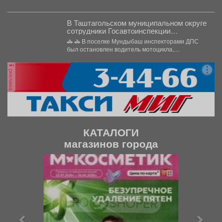
жизнеугрожающим. Тонометр. Измерение.
Результат -...
В Таштагольском муниципальном округе
сотрудники Госавтоинспекции
привлекли к ответственности водителя,
🚓 🚓 В поселке Мундыбаш инспекторами ДПС
не имеющего права управления на
был остановлен водитель мотоцикла,
незарегистрированном транспортном
управлявший транспортным средством без...
средстве
реклама
КАТАЛОГИ
магазинов города
П
С
р
л
е
е
д
д
ы
у