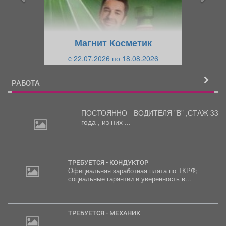
д
ю
у
щ
щ
и
Магнит Косметик
и
й
c 22.07.2026 по 18.08.2026
й
РАБОТА
ПОСТОЯННО - ВОДИТЕЛЯ "В"
,СТАЖ 33
года , из них ...
ТРЕБУЕТСЯ - КОНДУКТОР
Официальная заработная плата по ТКРФ;
социальные гарантии и уверенность в...
ТРЕБУЕТСЯ - МЕХАНИК