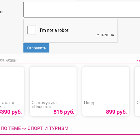
я:
Отправить
КИ, АКЦИИ
гата» с
Светомузыка
Плед
С
м
«Планета»
ом
3390 руб.
815 руб.
899 руб.
ПО ТЕМЕ -> СПОРТ И ТУРИЗМ