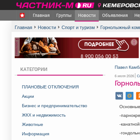
КЕМЕРОВСК
Главная
Группы
Новости
Объявления
Не
Главная
Новости
Спорт и туризм
Горнолыжный ком
реклама
Павел Камб
КАТЕГОРИИ
6 июля 2026
С
Горнолы
ПЛАНОВЫЕ ОТКЛЮЧЕНИЯ
Акции
Бизнес и предпринимательство
Основные 
ЖКХ и недвижимость
-парнокре
-канатной
Животные
-гондольн
Информация