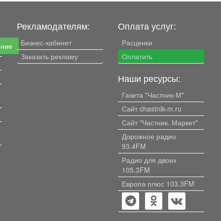
Рекламодателям:
Оплата услуг:
Бизнес-кабинет
Расценки
ение
Заказать рекламу
Оплатить
Наши ресурсы:
Газета "Частник-М"
Сайт chastnik-m.ru
Сайт "Частник. Маркет"
Дорожное радио
93.4FM
Радио для двоих
105.3FM
Европа плюс 103.3FM