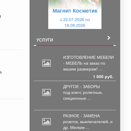
у
щ
Магнит Косметик
щ
и
я
и
c 22.07.2026 по
й
18.08.2026
й
УСЛУГИ
ИЗГОТОВЛЕНИЕ МЕБЕЛИ
- МЕБЕЛЬ на
заказ по
вашим размерам! ...
а
1 000 руб.
ДРУГОЕ - ЗАБОРЫ
под
ключ; ролетные,
секционные ...
РАЗНОЕ - ЗАМЕНА
розеток,
выключателей, и
др. Мелкие ...