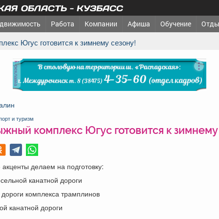
АЯ ОБЛАСТЬ - КУЗБАСС
движимость
Работа
Компании
Афиша
Обучение
Отды
плекс Югус готовится к зимнему сезону!
реклама
алин
порт и туризм
жный комплекс Югус готовится к зимнему
акценты делаем на подготовку:
сельной канатной дороги
 дороги комплекса трамплинов
ой канатной дороги