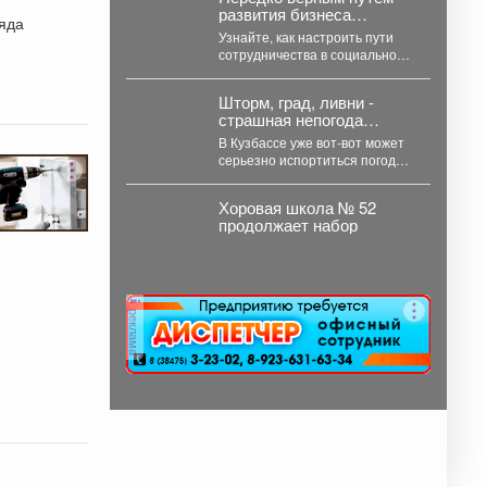
членстве адвокатов
развития бизнеса
(Федеральный закон от...
ряда
становится создание
Узнайте, как настроить пути
совместных проектов,
сотрудничества в социальной
работа в команде и даже
сфере на нашем вебинаре
полномасштабные
«Креативное партнёрство.
объединения.
Шторм, град, ливни -
Нестандартные решения...
страшная непогода
надвигается на Кузбасс
В Кузбассе уже вот-вот может
серьезно испортиться погода.
Синоптики Кемеровского
гидрометцентра опубликовали
Хоровая школа № 52
прогноз погоды...
продолжает набор
реклама