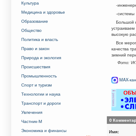
Культура
-инженер
Медицина и здоровье
-системы 
Образование
Большой ф
устраиваем 
Общество
высокую рас
Политика и власть
Все меро
Право и закон
качества тр
зимний пер
Природа и экология
Фото: VK
Происшествия
Промышленность
MAX-кан
Спорт и туризм
Технологии и наука
реклама
Транспорт и дороги
Увлечения
0 Коммента
Частник-М
Экономика и финансы
Имя: