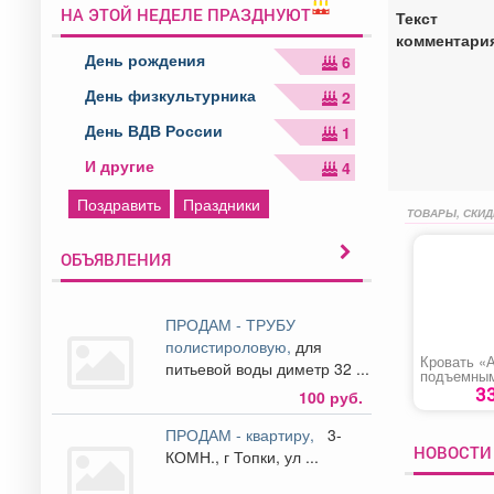
НА ЭТОЙ НЕДЕЛЕ ПРАЗДНУЮТ
Текст
комментари
День рождения
6
День физкультурника
2
День ВДВ России
1
И другие
4
Поздравить
Праздники
ТОВАРЫ, СКИД
ОБЪЯВЛЕНИЯ
ПРОДАМ - ТРУБУ
полистироловую,
для
Кровать «А
питьевой воды диметр 32 ...
подъемны
механизм
3
100 руб.
ПРОДАМ - квартиру,
3-
НОВОСТИ 
КОМН., г Топки, ул ...