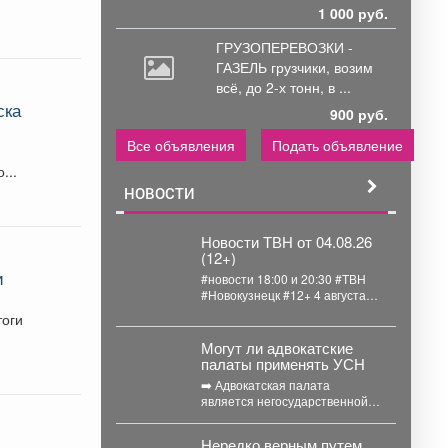
1 000 руб.
ГРУЗОПЕРЕВОЗКИ -
ГАЗЕЛЬ грузчики,
возим
всё, до 2-х тонн, в ...
ска
900 руб.
Все объявления
Подать объявление
...
НОВОСТИ
Новости ТВН от 04.08.26
(12+)
и
#новости 18:00 и 20:30 #ТВН
#Новокузнецк #12+ 4 августа
2026г. в «Новостях ТВН»
тоги
(12+):...
Могут ли адвокатские
палаты применять УСН
➡️ Адвокатская палата
является негосударственной
некоммерческой организацией,
основанной на обязательном
Нередко верным путем