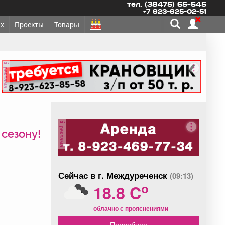
тел. (38475) 65-545
+7 923-625-02-51
х
Проекты
Товары
реклама
реклама
 сезону!
Сейчас в г. Междуреченск
(09:13)
o
18.8 C
облачно с прояснениями
Подробнее