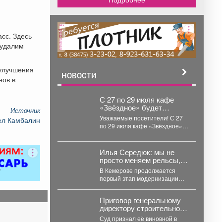
реклама
сс. Здесь
 удалим
 улучшения
НОВОСТИ
нов в
С 27 по 29 июля кафе
«Звёздное» будет
Источник
временно закрыто на
Уважаемые посетители! С 27
ел Камбалин
санитарную обработку.
по 29 июля кафе «Звёздное»
будет временно закрыто на
санитарную...
Илья Середюк: мы не
просто меняем рельсы, а
создаем инфраструктуру
В Кемерове продолжается
комфортного и
первый этап модернизации
безопасного движения на
трамвайной инфраструктуры
годы вперед
на маршруте №10. Работы
Приговор генеральному
развернуты на проспекте...
директору строительной
компании по делу о
Суд признал её виновной в