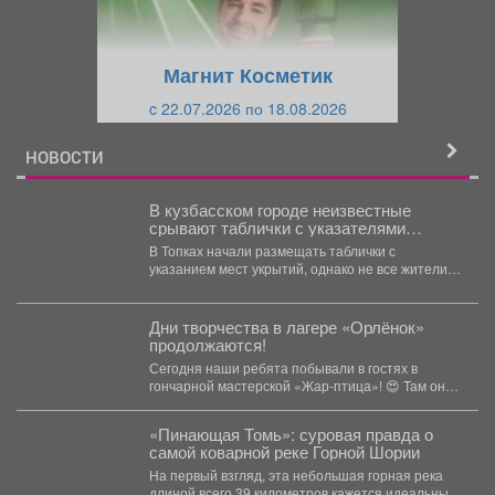
у
щ
щ
и
Магнит Косметик
и
й
c 22.07.2026 по 18.08.2026
й
НОВОСТИ
В кузбасском городе неизвестные
срывают таблички с указателями
укрытий
В Топках начали размещать таблички с
указанием мест укрытий, однако не все жители
отнеслись к...
Дни творчества в лагере «Орлёнок»
продолжаются!
Сегодня наши ребята побывали в гостях в
гончарной мастерской «Жар‑птица»! 😍 Там они
окунулись в...
«Пинающая Томь»: суровая правда о
самой коварной реке Горной Шории
На первый взгляд, эта небольшая горная река
длиной всего 39 километров кажется идеальным