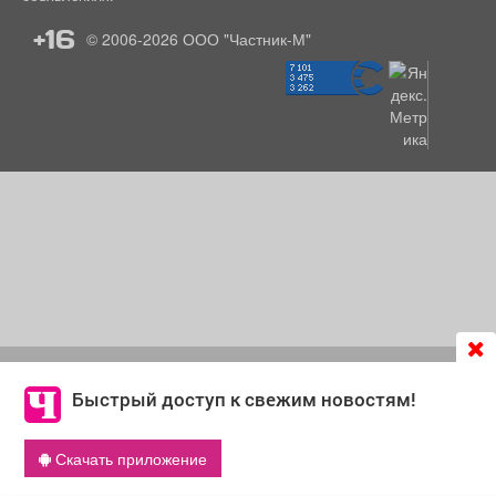
+16
© 2006-2026
ООО "Частник-М"
Продолжая использовать сайт
chastnik-m.ru
, Вы даете
согласие на обработку файлов cookie, которые
Быстрый доступ к свежим новостям!
обеспечивают корректную работу сайта и сбора
информации для улучшения качества сервисов.
Скачать приложение
Что такое cookie