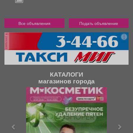
Все объявления
Подать объявление
реклама
КАТАЛОГИ
магазинов города
П
С
р
л
е
е
д
д
ы
у
д
ю