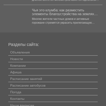
местом для...
Чья это клумба: как разместить
элементы благоустройства на землях
общего пользования, не нарушив закон
Многие жители частных домов и активные
горожане стремятся украсить прилегающую
территорию за пределами своего участка....
Разделы сайта:
Объявления
Новости
Компании
Афиша
Расписание занятий
Расписание автобусов
Погода
Контакты
Наши вакансии