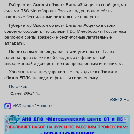
Афиша
Обучение
Проекты
Губернатор Омской области Виталий Хоценко сообщил, что
силами ПВО Минобороны России над регионом сбиты
вражеские беспилотные летательные аппараты.
Губернатор Омской области Виталий Хоценко в своих
соцсетях сообщил, что силами ПВО Минобороны России над
регионом сбиты вражеские беспилотные летательные
Товары
Поздравления
Погода
аппараты.
По его словам, последствия атаки уточняются. Глава
региона призвал жителей следить за официальной
информацией и доверять только проверенным источникам.
ТВ программа
Я - пенсионер
Хоценко также предупредил: не подходите к обломкам
сбитых БПЛА, не ведите фото – и видеосъёмку.
Источник
Фото: VSE42.Ru
VSE42.RU
MAX-канал "Новости"
реклама