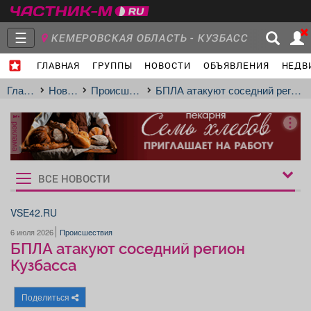
☰
КЕМЕРОВСКАЯ ОБЛАСТЬ - КУЗБАСС
ГЛАВНАЯ
ГРУППЫ
НОВОСТИ
ОБЪЯВЛЕНИЯ
НЕДВ
Главная
Группы
Новости
Главная
Новости
Происшествия
БПЛА атакуют соседний регион Кузбасса
реклама
Объявления
Недвижимость
Услуги
ВСЕ НОВОСТИ
Рукбрики
новостей
VSE42.RU
6 июля 2026
Происшествия
Работа
Транспорт
Компании
БПЛА атакуют соседний регион
Кузбасса
Поделиться