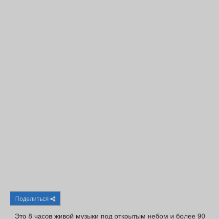
Афиша
Обучение
Проекты
Товары
Поздравления
Погода
ТВ программа
Я - пенсионер
Поделиться
Это 8 часов живой музыки под открытым небом и более 90