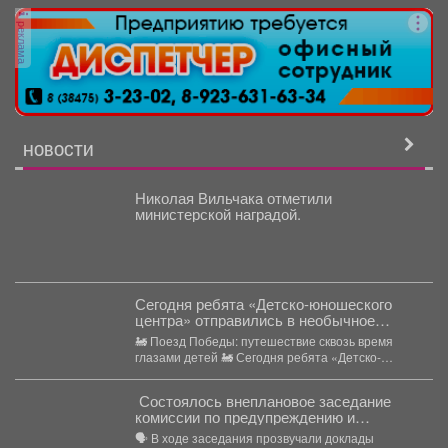
реклама
НОВОСТИ
Николая Вильчака отметили
министерской наградой.
Сегодня ребята «Детско-юношеского
центра» отправились в необычное
путешествие - на борт «Поезда
🚂 Поезд Победы: путешествие сквозь время
Победы».
глазами детей 🚂 Сегодня ребята «Детско-
юношеского центра» отправились...
Состоялось внеплановое заседание
комиссии по предупреждению и
ликвидации чрезвычайных ситуаций и
🗣️ В ходе заседания прозвучали доклады