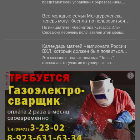
пожарной безопасности
представителей управления образованием,
сотрудников МЧС и мысковского Водоканала. ...
Все молодые семьи Междуреченска
теперь могут бесплатно пользоваться
предметами первой необходимости для
По инициативе Губернатора Кузбасса Ильи
новорождённых.
Середюка перечень получателей этой меры
поддержки расширен. Подробности далее.
Календарь матчей Чемпионата России
ВХЛ, который должен был появиться
сегодня, опубликуют позднее.
Это связано с тем, что команда "Челны"
отказалась от участия в турнире из-за
финансовых проблем...
реклама