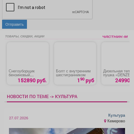
Отправить
ТОВАРЫ, СКИДКИ, АКЦИИ
Снегоуборщик
Болт с внутренним
Дизельная тепл
бензиновый
шестигранником
пушка «DENZEL
«CHAMPION
DHG-25i»
90
152890 руб.
1
руб
24990 р
STT1170E» на
гусеницах
НОВОСТИ ПО ТЕМЕ -> КУЛЬТУРА
Культура
27.07.2026
Кемерово