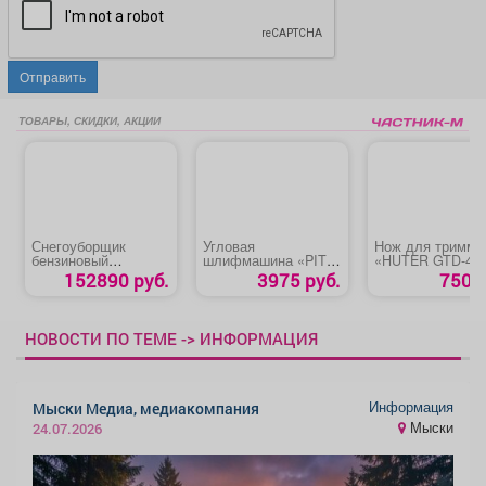
Отправить
ТОВАРЫ, СКИДКИ, АКЦИИ
Снегоуборщик
Угловая
Нож для тримме
бензиновый
шлифмашина «PIT
«HUTER GTD-40
«CHAMPION
PWS125-C6»
152890 руб.
3975 руб.
750 р
STT1170E» на
гусеницах
НОВОСТИ ПО ТЕМЕ -> ИНФОРМАЦИЯ
Информация
Мыски Медиа, медиакомпания
Мыски
24.07.2026