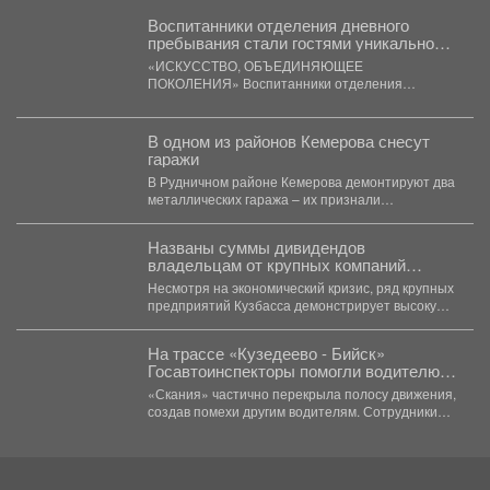
Воспитанники отделения дневного
пребывания стали гостями уникальной
художественной выставки.
«ИСКУССТВО, ОБЪЕДИНЯЮЩЕЕ
ПОКОЛЕНИЯ» Воспитанники отделения
дневного пребывания стали гостями уникальной
художественной выставки. Для ребят...
В одном из районов Кемерова снесут
гаражи
В Рудничном районе Кемерова демонтируют два
металлических гаража – их признали
незаконными. В Рудничном...
Названы суммы дивидендов
владельцам от крупных компаний
Кузбасса
Несмотря на экономический кризис, ряд крупных
предприятий Кузбасса демонстрирует высокую
доходность. Многие из них направляют...
На трассе «Кузедеево - Бийск»
Госавтоинспекторы помогли водителю
застрявшего в кювете грузовика.
«Скания» частично перекрыла полосу движения,
создав помехи другим водителям. Сотрудники
ГИБДД организовали на месте реверсивное...