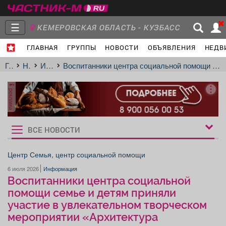
☰
КЕМЕРОВСКАЯ ОБЛАСТЬ - КУЗБАСС
ГЛАВНАЯ
ГРУППЫ
НОВОСТИ
ОБЪЯВЛЕНИЯ
НЕДВ
Главная
Группы
Новости
Главная
Новости
Информация
Воспитанники центра социальной помощи семье и детям приняли участие в увлекательном творческом мероприятии «Архитектура завтрашнего дня».
реклама
Объявления
Недвижимость
Услуги
ВСЕ НОВОСТИ
Рукбрики
новостей
Центр Семья, центр социальной помощи
6 июля 2026
Информация
Работа
Транспорт
Компании
Воспитанники центра социальной
помощи семье и детям приняли
участие в увлекательном творческом
мероприятии «Архитектура