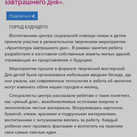
завтрашнего дня».
Афиша
Обучение
Проекты
Поделиться
ГОРОД БУДУЩЕГО
Воспитанники центра социальной помощи семье и детям
Товары
Поздравления
Погода
приняли участие в увлекательном творческом мероприятии
«Архитектура завтрашнего дня». В рамках занятия ребята
разработали и изготовили собственные макеты жилых зданий,
отражающие их представление о будущем.
Мероприятие прошло в формате творческой мастерской.
ТВ программа
Я - пенсионер
Для детей была организована небольшая вводная беседа, где
они узнали, как современные технологии и забота об экологии
могут изменить облик наших городов и жилищ.
Специалисты центра рассказали ребятам о таких понятиях,
как «умный дом», возобновляемые источники энергии и
экологически чистые материалы. Вооружившись картоном,
бумагой, клеем, красками и подручными материалами,
воспитанники с энтузиазмом взялись за работу. Каждый
ребёнок смог проявить фантазию и воплотить на практике
свои самые смелые идеи.