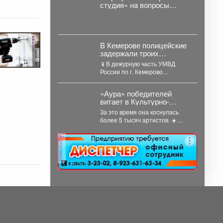
студия» на вопросы
жителей ответил
руководитель
администрации
Куйбышевского района
Сергей Маисеев.
В Кемерове полицейские
задержали троих
рецидивистов,
📱В дежурную часть УМВД
подозреваемых в
России по г. Кемерово
совершении серии краж
обратились пятеро местных
жителей с заявлениями о...
«Аура» победителей
витает в Культурно-
спортивном центре
За это время она коснулась
металлургов ЕВРАЗа уже
более 5 тысяч артистов. ☀️
больше 30 лет.
Молодёжный состав
коллектива «Аура» получил...
реклама