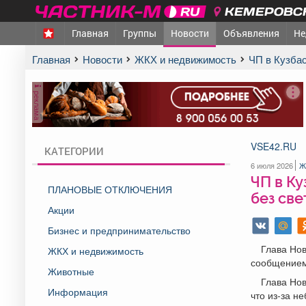
КЕМЕРОВСК
Главная
Группы
Новости
Объявления
Не
Главная
Новости
ЖКХ и недвижимость
ЧП в Кузба
реклама
VSE42.RU
КАТЕГОРИИ
6 июля 2026
Ж
ЧП в Ку
ПЛАНОВЫЕ ОТКЛЮЧЕНИЯ
без све
Акции
Бизнес и предпринимательство
Глава Нов
ЖКХ и недвижимость
сообщением
Животные
Глава Нов
Информация
что из-за н