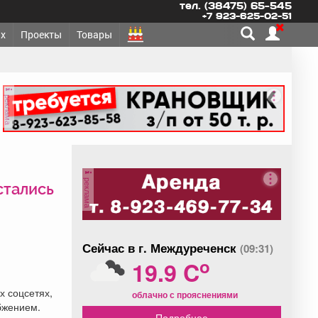
тел. (38475) 65-545
+7 923-625-02-51
х
Проекты
Товары
реклама
реклама
стались
Сейчас в г. Междуреченск
(09:31)
o
19.9 C
х соцсетях,
облачно с прояснениями
бжением.
Подробнее