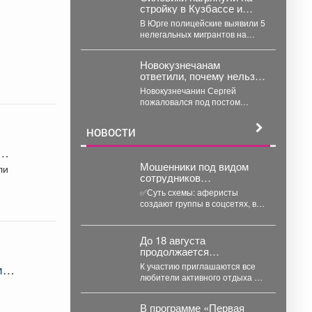
стройку в Кузбассе и
наказали 5 человек:
В Юрге полицейские выявили 5
подробности
нелегальных мигрантов на
стройке – один попытался
сбежать, но его...
Новокузнечанам
ответили, почему нельзя
заняться спортом на
Новокузнечанин Сергей
площадке лицея
пожаловался под постом
губернатора, что в его жилом
комплексе «Новый город» нет
НОВОСТИ
оборудованных...
‍Мошенники под видом
ли
сотрудников
маркетплейсов
✅Суть схемы: аферисты
обманывают россиян, у
создают группы в соцсетях, в
которых скоро день
которые добавляют
рождения.
пользователей в преддверии
их дня...
До 18 августа
продолжается
регистрация на «Югус-
К участию приглашаются все
ия,
таг».
любители активного отдыха и
приключений. Для иногородних
участников доступно
В программе «Первая
размещение в...