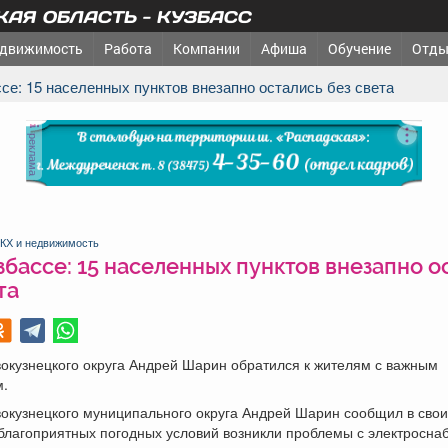
АЯ ОБЛАСТЬ - КУЗБАСС
движимость
Работа
Компании
Афиша
Обучение
Отды
ссе: 15 населенных пунктов внезапно остались без света
реклама
КХ и недвижимость
збассе: 15 населенных пунктов внезапно о
та
окузнецкого округа Андрей Шарин обратился к жителям с важным
.
окузнецкого муниципального округа Андрей Шарин сообщил в свои
еблагоприятных погодных условий возникли проблемы с электросна