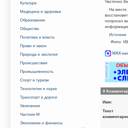
Частично бе
Культура
На месте 
Медицина и здоровье
восстановит
Образование
попросил жи
информацию
Общество
Источник
Политика и власть
Фото: VS
Право и закон
MAX-кан
Природа и экология
Происшествия
реклама
Промышленность
Спорт и туризм
Технологии и наука
0 Коммента
Транспорт и дороги
Имя:
Увлечения
Текст
Частник-М
комментари
Экономика и финансы