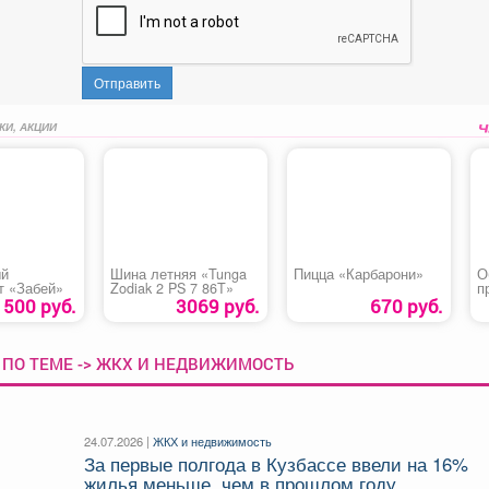
Отправить
КИ, АКЦИИ
ый
Шина летняя «Tunga
Пицца «Карбарони»
О
т «Забей»
Zodiak 2 PS 7 86T»
п
(
500 руб.
3069 руб.
670 руб.
м
 ПО ТЕМЕ -> ЖКХ И НЕДВИЖИМОСТЬ
24.07.2026 |
ЖКХ и недвижимость
За первые полгода в Кузбассе ввели на 16%
жилья меньше, чем в прошлом году