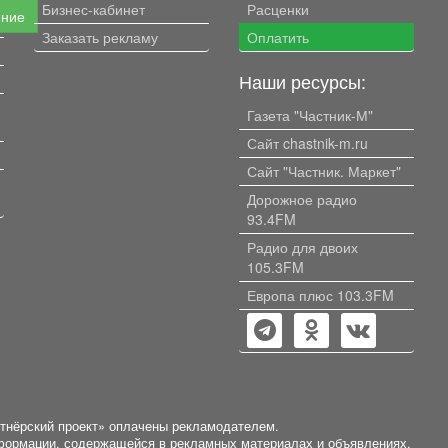
Бизнес-кабинет
Расценки
ение
Заказать рекламу
Оплатить
Наши ресурсы:
Газета "Частник-М"
Сайт chastnik-m.ru
Сайт "Частник. Маркет"
Дорожное радио
93.4FM
Радио для двоих
105.3FM
Европа плюс 103.3FM
ртнёрский проект» оплачены рекламодателем.
нформации, содержащейся в рекламных материалах и объявлениях.