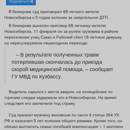
Поделиться
Афиша
Обучение
Проекты
В Кемерове суд приговорил 68-летнего жителя
Новосибирска к 5 годам колонии за смертельное ДТП.
В Кемерове вынесен приговор 68-летнему жителю
Новосибирска. 11 февраля он за рулём грузовика в районе
Товары
Поздравления
Погода
пересечения улиц Сакко и Рабочей сбил 18-летнюю девушку
на нерегулируемом пешеходном переходе.
– В результате полученных травм
потерпевшая скончалась до приезда
скорой медицинской помощи, – сообщает
ТВ программа
Я - пенсионер
ГУ МВД по Кузбассу.
Водитель скрылся с места аварии, но полицейские по
горячим следам задержали его в Новосибирске. На время
следствия его заключили под стражу.
Суд признал мужчину виновным по части 4 статьи 264 УК
РФ и назначил 5 лет колонии общего режима. Кроме того, он
обязан выплатить семье погибшей компенсацию – 1 миллион