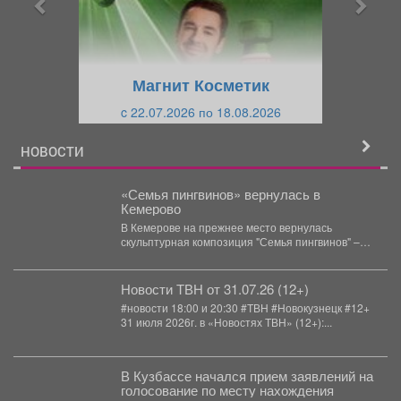
д
ю
у
щ
щ
и
Магнит Косметик
и
й
c 22.07.2026 по 18.08.2026
й
НОВОСТИ
«Семья пингвинов» вернулась в
Кемерово
В Кемерове на прежнее место вернулась
скульптурная композиция "Семья пингвинов" –
после реставрации она снова...
Новости ТВН от 31.07.26 (12+)
#новости 18:00 и 20:30 #ТВН #Новокузнецк #12+
31 июля 2026г. в «Новостях ТВН» (12+):...
В Кузбассе начался прием заявлений на
голосование по месту нахождения