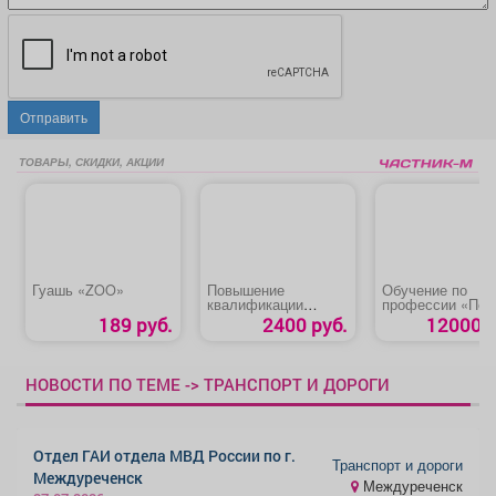
Отправить
ТОВАРЫ, СКИДКИ, АКЦИИ
Гуашь «ZOO»
Повышение
Обучение по
квалификации
профессии «Пов
работников
189 руб.
2400 руб.
12000 р
организаций по
добыче угля,
осуществляющих
руководство
НОВОСТИ ПО ТЕМЕ -> ТРАНСПОРТ И ДОРОГИ
горными и
взрывными
работами
Отдел ГАИ отдела МВД России по г.
Транспорт и дороги
Междуреченск
Междуреченск