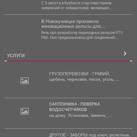
С 3 августа в Кузбассе стартовал прием
заявлений от избирателей, желающих
проголосовать на предстоящих выборах...
В Новокузнецке произвели
инновационные рельсы для
тяжеловесного движения
Речь про разработку переходных рельсов Р71/
Р65. Они предназначены для соединения
рельсов двух типов в путях...
УСЛУГИ
ГРУЗОПЕРЕВОЗКИ - ГРАВИЙ,
щебень,
чернозем, песок, уголь, ...
САНТЕХНИКА - ПОВЕРКА
ВОДОСЧЕТЧИКОВ
на дому. Установка, замена, ...
ДРУГОЕ - ЗАБОРЫ под
ключ; ролетные,