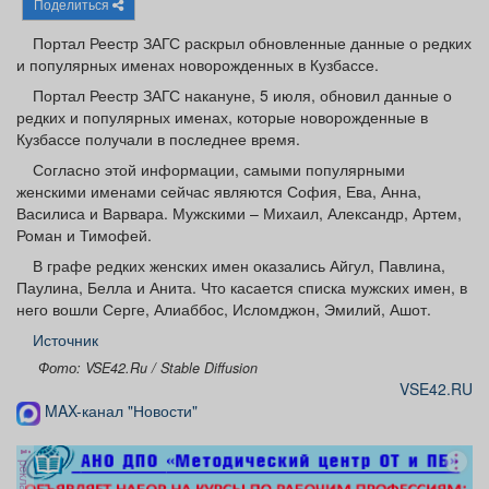
Поделиться
Афиша
Обучение
Проекты
Портал Реестр ЗАГС раскрыл обновленные данные о редких
и популярных именах новорожденных в Кузбассе.
Портал Реестр ЗАГС накануне, 5 июля, обновил данные о
редких и популярных именах, которые новорожденные в
Товары
Поздравления
Погода
Кузбассе получали в последнее время.
Согласно этой информации, самыми популярными
женскими именами сейчас являются София, Ева, Анна,
Василиса и Варвара. Мужскими – Михаил, Александр, Артем,
Роман и Тимофей.
ТВ программа
Я - пенсионер
В графе редких женских имен оказались Айгул, Павлина,
Паулина, Белла и Анита. Что касается списка мужских имен, в
него вошли Серге, Алиаббос, Исломджон, Эмилий, Ашот.
Источник
Фото: VSE42.Ru / Stable Diffusion
VSE42.RU
MAX-канал "Новости"
реклама