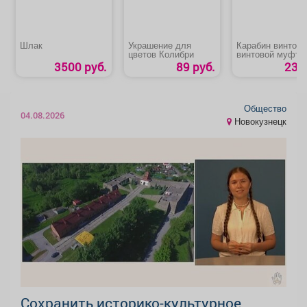
Шлак
Украшение для
Карабин винтовой
цветов Колибри
винтовой муфто
3500 руб.
89 руб.
23 р
Общество
04.08.2026
Новокузнецк
Сохранить историко-культурное