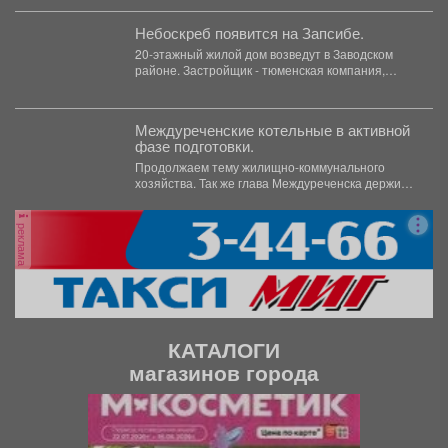
прибавление даже в самых...
Небоскреб появится на Запсибе.
20-этажный жилой дом возведут в Заводском
районе. Застройщик - тюменская компания,
построит его на месте...
Междуреченские котельные в активной
фазе подготовки.
Продолжаем тему жилищно-коммунального
хозяйства. Так же глава Междуреченска держит
на личном контроле ход ремонтных работ...
реклама
КАТАЛОГИ
магазинов города
П
С
р
л