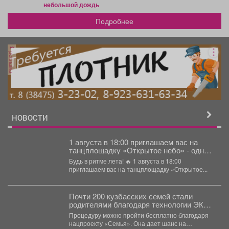
небольшой дождь
Подробнее
реклама
НОВОСТИ
1 августа в 18:00 приглашаем вас на
танцплощадку «Открытое небо» - одно
из самых атмосферных событий этого
Будь в ритме лета! 🔥 1 августа в 18:00
лета!
приглашаем вас на танцплощадку «Открытое...
Почти 200 кузбасских семей стали
родителями благодаря технологии ЭКО
в прошлом году.
Процедуру можно пройти бесплатно благодаря
нацпроекту «Семья». Она дает шанс на