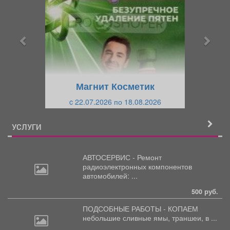
е
е
д
д
ы
у
д
ю
у
щ
щ
и
Магнит Косметик
и
й
c 22.07.2026 по 18.08.2026
й
УСЛУГИ
АВТОСЕРВИС - Ремонт
радиоэлектронных
компонентов
автомобилей: ...
500 руб.
ПОДСОБНЫЕ РАБОТЫ - КОПАЕМ
небольшие
сливные ямы, траншеи, в ...