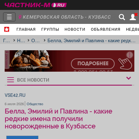
☰
КЕМЕРОВСКАЯ ОБЛАСТЬ - КУЗБАСС
ГЛАВНАЯ
ГРУППЫ
НОВОСТИ
ОБЪЯВЛЕНИЯ
НЕДВ
Главная
Группы
Новости
Главная
Новости
Общество
Белла, Эмилий и Павлина - какие редкие имена получили новорожденные в Кузбассе
реклама
Объявления
Недвижимость
Услуги
ВСЕ НОВОСТИ
Рукбрики
новостей
VSE42.RU
6 июля 2026
Общество
Работа
Транспорт
Компании
Белла, Эмилий и Павлина - какие
редкие имена получили
новорожденные в Кузбассе