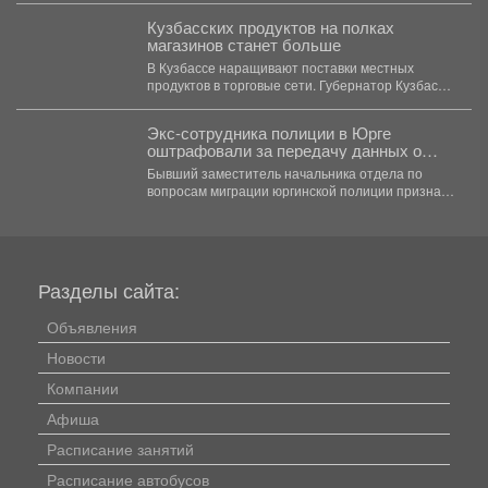
Кузбасских продуктов на полках
магазинов станет больше
В Кузбассе наращивают поставки местных
продуктов в торговые сети. Губернатор Кузбасса
Илья Середюк сообщил,...
Экс-сотрудника полиции в Юрге
оштрафовали за передачу данных о
подростке
Бывший заместитель начальника отдела по
вопросам миграции юргинской полиции признан
виновным в том, что слил...
Разделы сайта:
Объявления
Новости
Компании
Афиша
Расписание занятий
Расписание автобусов