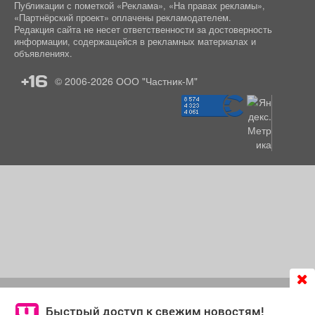
Публикации с пометкой «Реклама», «На правах рекламы»,
«Партнёрский проект» оплачены рекламодателем.
Редакция сайта не несет ответственности за достоверность
информации, содержащейся в рекламных материалах и
объявлениях.
+16
© 2006-2026
ООО "Частник-М"
Продолжая использовать сайт
chastnik-m.ru
, Вы даете
согласие на обработку файлов cookie, которые
Быстрый доступ к свежим новостям!