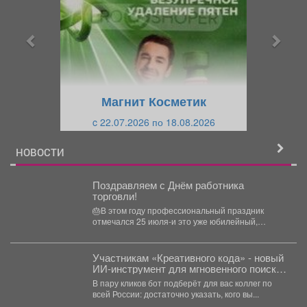
д
д
ы
у
д
ю
у
щ
щ
и
Магнит Косметик
и
й
c 22.07.2026 по 18.08.2026
й
НОВОСТИ
Поздравляем с Днём работника
торговли!
🎂В этом году профессиональный праздник
отмечался 25 июля-и это уже юбилейный,
пятнадцатый раз! 👏В...
Участникам «Креативного кода» - новый
ИИ-инструмент для мгновенного поиска
партнёров.
В пару кликов бот подберёт для вас коллег по
всей России: достаточно указать, кого вы...