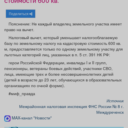
стоимости 600 кв.
Афиша
Обучение
Проекты
Поделиться
Пояснение: Не каждый владелец земельного участка имеет
право на вычет.
Товары
Поздравления
Погода
Налоговый вычет, который уменьшает налогооблагаемую
базу по земельному налогу на кадастровую стоимость 600 кв.
м, предоставляется только по одному земельному участку для
льготных категорий лиц, указанных в п. 5 ст. 391 НК РФ:
герои Российской Федерации, инвалиды I и II групп,
ТВ программа
Я - пенсионер
пенсионеры, ветераны боевых действий, участники СВО,
лица, имеющие трех и более несовершеннолетних детей
(детей в возрасте до 23 лет, обучающихся в образовательных
организациях по очной форме).
#миф_правда
Источник
Межрайонная налоговая инспекция ФНС России № 8 г.
Междуреченск
MAX-канал "Новости"