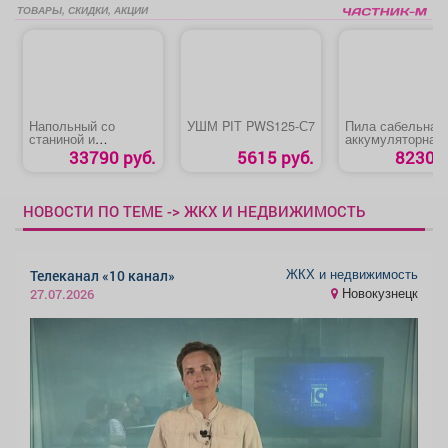
ТОВАРЫ, СКИДКИ, АКЦИИ
Напольный со
УШМ PIT PWS125-С7
Пила сабельная
станиной и
аккумуляторная
удлинением
ЗУБР «СПЛ-125-
33790 руб.
5615 руб.
8230 р
распиловочный
станок «Зубр
СРЦ-254су 1900»
НОВОСТИ ПО ТЕМЕ -> ЖКХ И НЕДВИЖИМОСТЬ
ЖКХ и недвижимость
Телеканал «10 канал»
Новокузнецк
27.07.2026