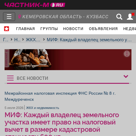
☰
КЕМЕРОВСКАЯ ОБЛАСТЬ - КУЗБАСС
ГЛАВНАЯ
ГРУППЫ
НОВОСТИ
ОБЪЯВЛЕНИЯ
НЕДВ
Главная
Группы
Новости
Главная
Новости
ЖКХ и недвижимость
МИФ: Каждый владелец земельного участка имеет право на налоговый вычет в размере кадастровой стоимости 600 кв.
реклама
Объявления
Недвижимость
Услуги
ВСЕ НОВОСТИ
Рукбрики
новостей
Межрайонная налоговая инспекция ФНС России № 8 г.
Междуреченск
Работа
Транспорт
Компании
5 июля 2026
ЖКХ и недвижимость
МИФ: Каждый владелец земельного
участка имеет право на налоговый
вычет в размере кадастровой