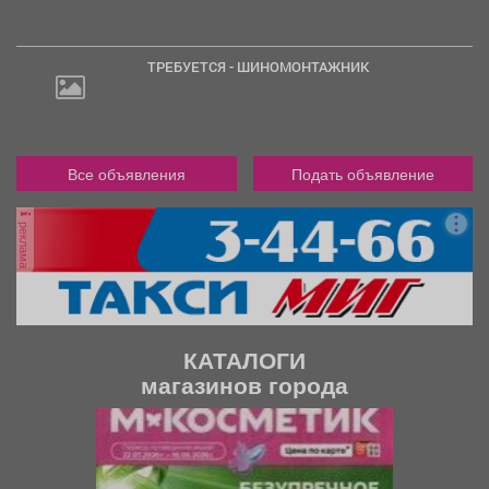
ТРЕБУЕТСЯ - ШИНОМОНТАЖНИК
Все объявления
Подать объявление
реклама
КАТАЛОГИ
магазинов города
П
С
р
л
е
е