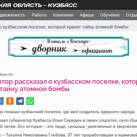
АЯ ОБЛАСТЬ - КУЗБАСС
движимость
Работа
Компании
Афиша
Обучение
Отды
 о кузбасском поселке, который хранит тайну атомной бомбы
реклама
бщество
тор рассказал о кузбасском поселке, кот
 тайну атомной бомбы
р показал кузбасский поселок, где жил создатель ядерного заряда.
азал губернатор Кузбасса Илья Середюк в своих соцсетях, село И
0-летие. Его история – это люди, сильные, увлечённые и творчески
 – Татьяна Николаевна Глебова, 37 лет проработавшая в ишимско