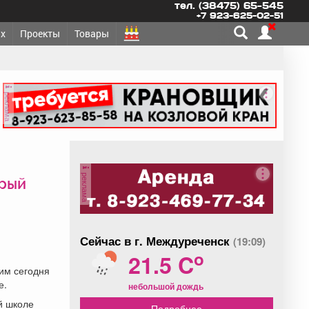
тел. (38475) 65-545
+7 923-625-02-51
х
Проекты
Товары
реклама
реклама
орый
Сейчас в г. Междуреченск
(19:09)
o
21.5 C
шим сегодня
е.
небольшой дождь
й школе
Подробнее