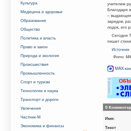
Культура
учителем ру
Благодаря 
Медицина и здоровье
– выдающем
Образование
зарядов, р
лодок, его 
Общество
Сегодня Т
Политика и власть
пишет стихи
Право и закон
Источник
Природа и экология
Фото: MA
Происшествия
MAX-кан
Промышленность
Спорт и туризм
реклама
Технологии и наука
Транспорт и дороги
0 Коммента
Увлечения
Частник-М
Имя:
Экономика и финансы
Текст