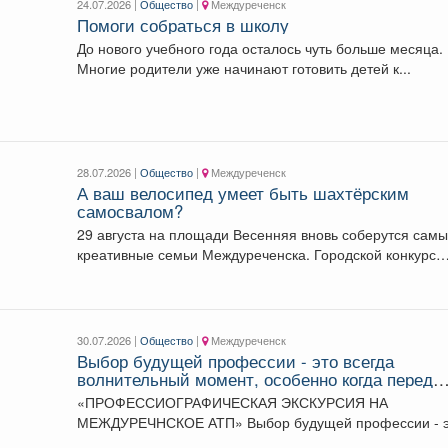
24.07.2026 |
Общество
|
Междуреченск
Помоги собраться в школу
До нового учебного года осталось чуть больше месяца.
Многие родители уже начинают готовить детей к...
28.07.2026 |
Общество
|
Междуреченск
А ваш велосипед умеет быть шахтёрским
самосвалом?
29 августа на площади Весенняя вновь соберутся сам
креативные семьи Междуреченска. Городской конкурс
«Шахтёрский видномобиль»...
30.07.2026 |
Общество
|
Междуреченск
Выбор будущей профессии - это всегда
волнительный момент, особенно когда перед
глазами нет четкого примера.
«ПРОФЕССИОГРАФИЧЕСКАЯ ЭКСКУРСИЯ НА
МЕЖДУРЕЧНСКОЕ АТП» Выбор будущей профессии - это
всегда волнительный момент, особенно...