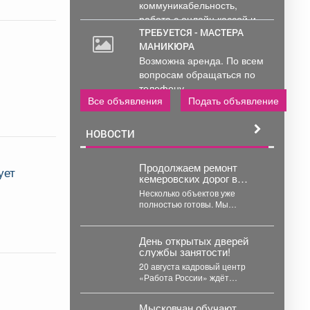
коммуникабельность,
работа с онлайн кассой и
ПК (программы...
ТРЕБУЕТСЯ - МАСТЕРА
МАНИКЮРА
Возможна аренда. По всем
вопросам обращаться по
телефону..
Все объявления
Подать объявление
НОВОСТИ
Продолжаем ремонт
ует
кемеровских дорог в
рамках нацпроекта
Несколько объектов уже
"Инфраструктура для
полностью готовы. Мы
жизни"
отремонтировали Логовое
шоссе, улицу Кирова от
Кузнецкого до...
День открытых дверей
службы занятости!
20 августа кадровый центр
«Работа России» ждёт
соискателей. В программе
мероприятия: ярмарка
Мысковчан обучают