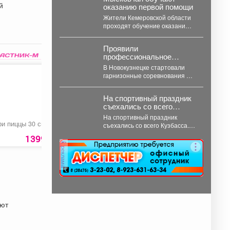
вакансий, индивидуальные...
й
оказанию первой помощи
Жители Кемеровской области
проходят обучение оказанию
первой помощи. Такое
поручение дал губернатор
Проявили
Илья Середюк. ...
профессиональное
мастерство, физическую
В Новокузнецке стартовали
подготовку и командный
гарнизонные соревнования по
дух.
пожарно-спасательному
спорту. Они продлятся в
На спортивный праздник
течение двух дней, а...
съехались со всего
Кузбасса.
На спортивный праздник
ри пиццы 30 см
Веник хозяйственный
Городская IP-
съехались со всего Кузбасса. В
сорговый для уборки
телефония
Прокопьевске прошел
1399 руб.
264 руб.
250 ру
традиционный турнир по
реклама
теннису. 🥎...
ают