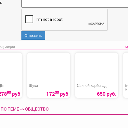
я:
Отправить
КИ, АКЦИИ
ЦБ
Щука
Свиной карбонад
Б
м
90
30
б
278
руб
172
руб
650 руб.
ПО ТЕМЕ -> ОБЩЕСТВО