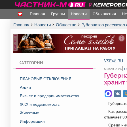
КЕМЕРОВСК
Главная
Группы
Новости
Объявления
Не
Главная
Новости
Общество
Губернатор рассказал
реклама
VSE42.RU
КАТЕГОРИИ
5 июля 2026
О
Губерна
ПЛАНОВЫЕ ОТКЛЮЧЕНИЯ
хранит
Акции
Бизнес и предпринимательство
Губернато
ЖКХ и недвижимость
Как расск
Животные
отмечает 30
Информация
Среди них