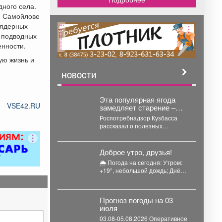
дного села.
е Самойлове
 ядерных
реклама
 подводных
енности.
ую жизнь и
НОВОСТИ
Эта популярная ягода
VSE42.RU
замедляет старение –
кузбассовцам
Роспотребнадзор Кузбасса
рассказали неожиданное
рассказал о полезных
свойствах популярной ягоды и
объяснили, почему ее
рекомендуют включать в...
Доброе утро, друзья!
🌦 Погода на сегодня: Утром:
+19°, небольшой дождь; Днём:
+22°, небольшой дождь; ...
Прогноз погоды на 03
июля
03.08-05.08.2026 Оперативное