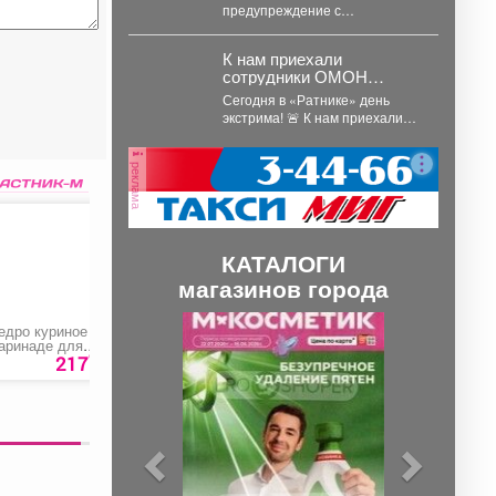
предупреждение с
рекомендациями
К нам приехали
сотрудники ОМОН
«Рубеж» и Росгвардии.
Сегодня в «Ратнике» день
экстрима! 🚨 К нам приехали
сотрудники ОМОН «Рубеж» и
Росгвардии....
реклама
КАТАЛОГИ
магазинов города
П
С
едро куриное в
Брюшки сёмги
Сланцы цельнолит
аринаде для
р
л
90
20
арбекю
217
руб
1250 руб.
151
р
е
е
д
д
ы
у
д
ю