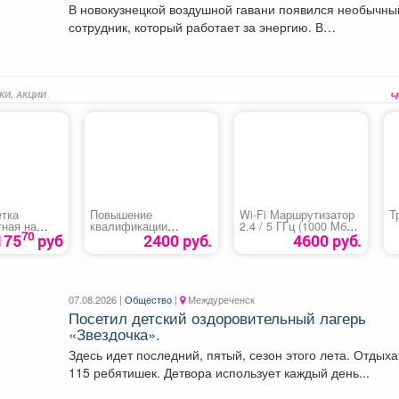
В новокузнецкой воздушной гавани появился необычны
сотрудник, который работает за энергию. В
международном аэропорту...
КИ, АКЦИИ
етка
Повышение
Wi-Fi Маршрутизатор
Т
тная на
квалификации
2.4 / 5 ГГц (1000 Мбит/
70
работников
с)
175
руб
2400 руб.
4600 руб.
организаций по
добыче угля,
осуществляющих
руководство горными
и взрывными
07.08.2026 |
Общество
|
Междуреченск
работами
Посетил детский оздоровительный лагерь
«Звездочка».
Здесь идет последний, пятый, сезон этого лета. Отдых
115 ребятишек. Детвора использует каждый день...