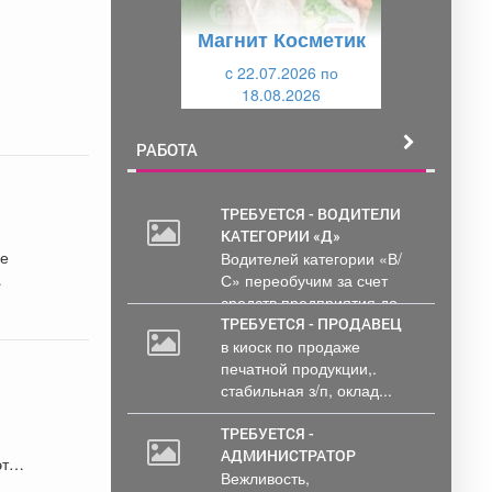
у
щ
Магнит Косметик
щ
и
и
c 22.07.2026 по
й
18.08.2026
й
РАБОТА
ТРЕБУЕТСЯ - ВОДИТЕЛИ
КАТЕГОРИИ «Д»
ые
Водителей категории «В/
С» переобучим за счет
средств предприятия до...
ТРЕБУЕТСЯ - ПРОДАВЕЦ
в киоск по продаже
печатной продукции,.
стабильная з/п, оклад...
ТРЕБУЕТСЯ -
АДМИНИСТРАТОР
Вежливость,