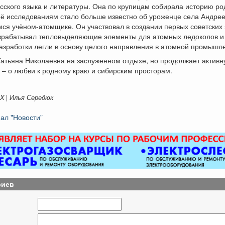
сского языка и литературы. Она по крупицам собирала историю ро
её исследованиям стало больше известно об уроженце села Андре
ся учёном-атомщике. Он участвовал в создании первых советских
азрабатывал тепловыделяющие элементы для атомных ледоколов и
разработки легли в основу целого направления в атомной промышл
атьяна Николаевна на заслуженном отдыхе, но продолжает активн
 – о любви к родному краю и сибирским просторам.
X | Илья Середюк
ал "Новости"
риев