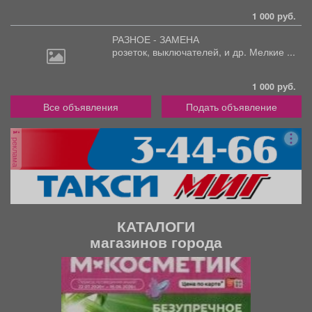
1 000 руб.
РАЗНОЕ - ЗАМЕНА
розеток,
выключателей, и др. Мелкие ...
1 000 руб.
Все объявления
Подать объявление
реклама
КАТАЛОГИ
магазинов города
П
С
р
л
е
е