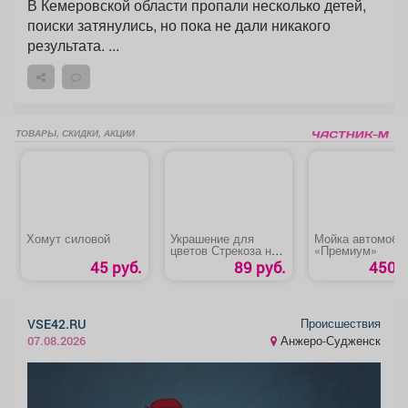
В Кемеровской области пропали несколько детей,
поиски затянулись, но пока не дали никакого
результата. ...
ТОВАРЫ, СКИДКИ, АКЦИИ
Хомут силовой
Украшение для
Мойка автомоби
цветов Стрекоза на
«Премиум»
цветке
45 руб.
89 руб.
450 р
Происшествия
VSE42.RU
Анжеро-Судженск
07.08.2026