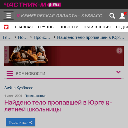
☰
КЕМЕРОВСКАЯ ОБЛАСТЬ - КУЗБАСС
ГЛАВНАЯ
ГРУППЫ
НОВОСТИ
ОБЪЯВЛЕНИЯ
НЕДВ
Главная
Группы
Новости
Главная
Новости
Происшествия
Найдено тело пропавшей в Юрге 9-летней школьницы
реклама
Объявления
Недвижимость
Услуги
ВСЕ НОВОСТИ
Рукбрики
новостей
АиФ в Кузбассе
4 июля 2026
Происшествия
Работа
Транспорт
Компании
Найдено тело пропавшей в Юрге 9-
летней школьницы
Поделиться