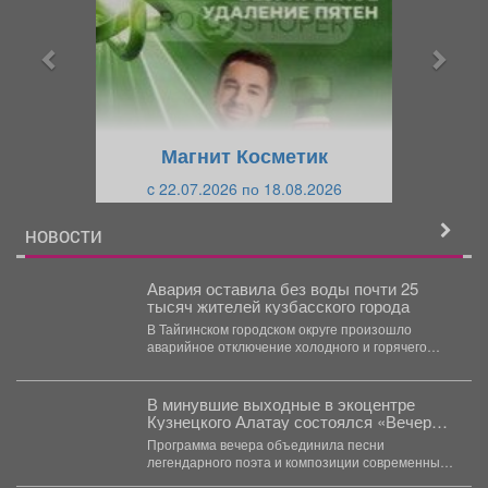
д
д
ы
у
д
ю
у
щ
щ
и
Магнит Косметик
и
й
c 22.07.2026 по 18.08.2026
й
НОВОСТИ
Авария оставила без воды почти 25
тысяч жителей кузбасского города
В Тайгинском городском округе произошло
аварийное отключение холодного и горячего
водоснабжения. По данным информационно-
диспетчерского...
В минувшие выходные в экоцентре
Кузнецкого Алатау состоялся «Вечер
бардовской песни», посвященный
Программа вечера объединила песни
творчеству поэта, писателя, барда
легендарного поэта и композиции современных
Владимира Высоцкого.
авторов‑бардов. На сцену вышли исполнители...