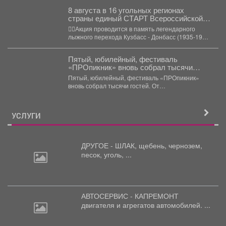
8 августа в 16 угольных регионах
страны единый СТАРТ Всероссийской
акции «Шахтерское братство. Сильные
🏃‍♀️Акция проводится в память легендарного
духом».
лыжного перехода Кузбасс - Донбасс (1935-1936
гг.). 💥Друзья, в...
Пятый, юбилейный, фестиваль
«ПРОпикник» вновь собрал тысячи
гостей.
Пятый, юбилейный, фестиваль «ПРОпикник»
вновь собрал тысячи гостей. От
гастрономической кухни до костюмированных
сапбордистов -...
УСЛУГИ
ДРУГОЕ - ШЛАК, щебень,
чернозем,
песок, уголь, ...
АВТОСЕРВИС - КАПРЕМОНТ
двигателя
и агрегатов автомобилей. ...