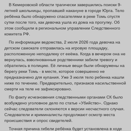
Афиша
Обучение
Проекты
В Кемеровской области трагически завершились поиски 9-
летней школьницы, пропавшей накануне в городе Юрга. Тело
ребёнка было обнаружено спасателями в реке Томь спустя
сутки после того, как девочка ушла из дома на прогулку. Об
этом сообщили в региональном управлении Следственного
комитета РФ.
Товары
Поздравления
Погода
По информации ведомства, 2 июля 2026 года девочка на
детском самокате отправилась на игровую площадку,
расположенную неподалеку от ееёма. Когда в вечером она не
вернулась, взволнованные родственники забили тревогу и
обратились в полицию. Её личные вещи были обнаружены на
ТВ программа
Я - пенсионер
берегу реки Томь - в месте, которое совершенно не
предназначено для купания. Уже 3 июля тело ребенка нашли
ниже по течению. Предварительно, признаков насильственной
смерти на теле не зафиксировано.
По факту исчезновения следственными органами СК было
возбуждено уголовное дело по статье «Убийство». Однако
сейчас следователи склоняются к версии несчастного случая.
Следователи и криминалисты продолжают осмотр места
происшествия и опрос свидетелей.
Точная причина гибели ребёнка будет установлена в ходе