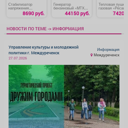
Стабилизатор
Генератор
Тепловая пушка
напряжения
бензиновый «MTX
газовая «Ресант
однофазный
RS-7000E»
ТГП-15000»
8690 руб.
44150 руб.
7420 р
«Ресанта АСН
3000/1-Ц 63/6/5»
НОВОСТИ ПО ТЕМЕ -> ИНФОРМАЦИЯ
Управление культуры и молодежной
Информация
политики г. Междуреченск
Междуреченск
27.07.2026