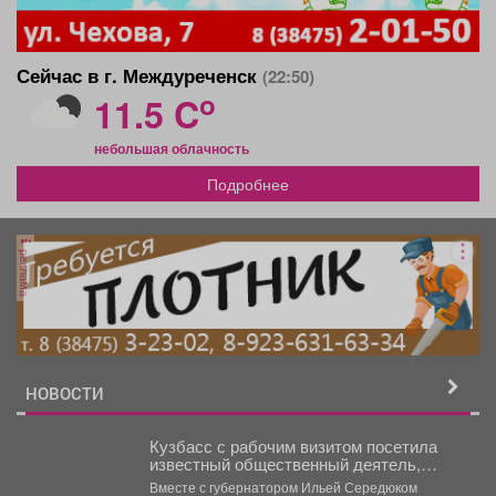
Сейчас в г. Междуреченск
(22:50)
o
11.5 C
небольшая облачность
Подробнее
реклама
НОВОСТИ
Кузбасс с рабочим визитом посетила
известный общественный деятель,
председатель Фонда защиты детей
Вместе с губернатором Ильей Середюком