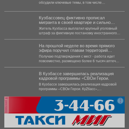
Мария Львова-Белова.
обсудили ключевые темы, в том числе
профилактику социального сиротства. 🙏...
Кузбассовец фиктивно прописал
мигранта в своей квартире и сильно
пожалел
Житель Кузбасса выплатил крупный уголовный
штраф за фиктивную постановку иностранного
гражданина на миграционный учет. ...
На прошлой неделе во время прямого
эфира поручил главам территорий
проверить готовность укрытий и
Получаю подтверждения с мест - работа идет
обеспечить общественные места
повсеместно, размещено более 6 тысяч аптечек
аптечками.
и обустроено...
В Кузбассе завершилась реализация
кадровой программы «СВОи Герои.
В Кузбассе завершилась реализация кадровой
программы «СВОи Герои. КуZбасс»,
направленной на социальную адаптацию
ветеранов специальной...
реклама