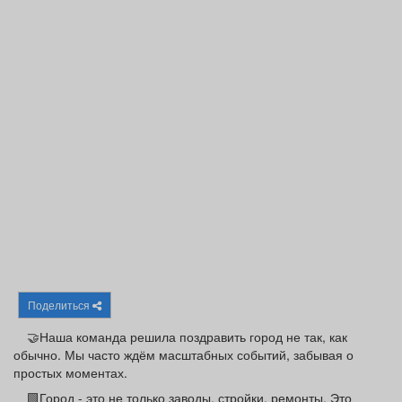
Афиша
Обучение
Проекты
Товары
Поздравления
Погода
ТВ программа
Я - пенсионер
Поделиться
🤝Наша команда решила поздравить город не так, как
обычно. Мы часто ждём масштабных событий, забывая о
простых моментах.
🟩Город - это не только заводы, стройки, ремонты. Это