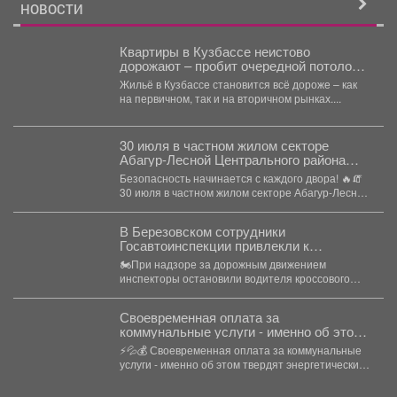
НОВОСТИ
Квартиры в Кузбассе неистово
дорожают – пробит очередной потолок
цен
Жильё в Кузбассе становится всё дороже – как
на первичном, так и на вторичном рынках....
30 июля в частном жилом секторе
Абагур-Лесной Центрального района
состоялся «Единый день профилактики
Безопасность начинается с каждого двора! 🔥🧯
нарушений пожарной безопасности».
30 июля в частном жилом секторе Абагур-Лесной
Центрального...
В Березовском сотрудники
Госавтоинспекции привлекли к
ответственности водителя мотоцикла,
🏍При надзоре за дорожным движением
не имеющего права управления
инспекторы остановили водителя кроссового
мотоцикла. При проверке документов было
установлено,...
Своевременная оплата за
коммунальные услуги - именно об этом
твердят энергетические компании.
⚡💦💰 Своевременная оплата за коммунальные
услуги - именно об этом твердят энергетические
компании. Все...