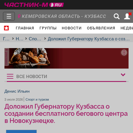
☰
КЕМЕРОВСКАЯ ОБЛАСТЬ - КУЗБАСС
ГЛАВНАЯ
ГРУППЫ
НОВОСТИ
ОБЪЯВЛЕНИЯ
НЕДВ
Главная
Группы
Новости
Главная
Новости
Спорт и туризм
Доложил Губернатору Кузбасса о создании бесплатного бегового центра в Новокузнецке.
реклама
Объявления
Недвижимость
Услуги
ВСЕ НОВОСТИ
Рукбрики
новостей
Денис Ильин
3 июля 2026
Спорт и туризм
Работа
Транспорт
Компании
Доложил Губернатору Кузбасса о
создании бесплатного бегового центра
в Новокузнецке.