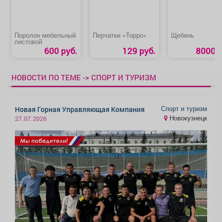
Поролон мебельный
Перчатки «Торро»
Щебень
листовой
600 руб.
129 руб.
8000 р
НОВОСТИ ПО ТЕМЕ -> СПОРТ И ТУРИЗМ
Спорт и туризм
Новая Горная Управляющая Компания
Новокузнецк
27.07.2026