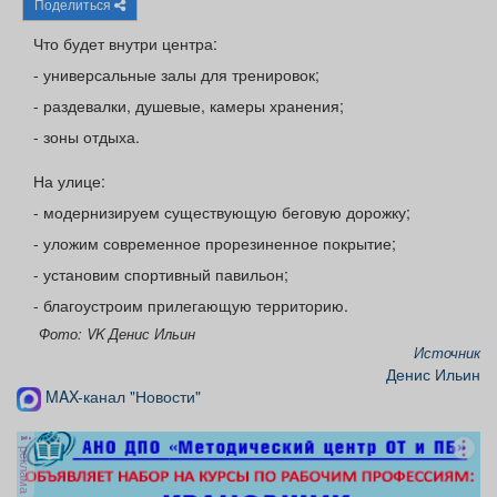
Поделиться
Афиша
Обучение
Проекты
Что будет внутри центра:
- универсальные залы для тренировок;
- раздевалки, душевые, камеры хранения;
- зоны отдыха.
Товары
Поздравления
Погода
На улице:
- модернизируем существующую беговую дорожку;
- уложим современное прорезиненное покрытие;
ТВ программа
Я - пенсионер
- установим спортивный павильон;
- благоустроим прилегающую территорию.
Фото: VK Денис Ильин
Источник
Денис Ильин
MAX-канал "Новости"
реклама