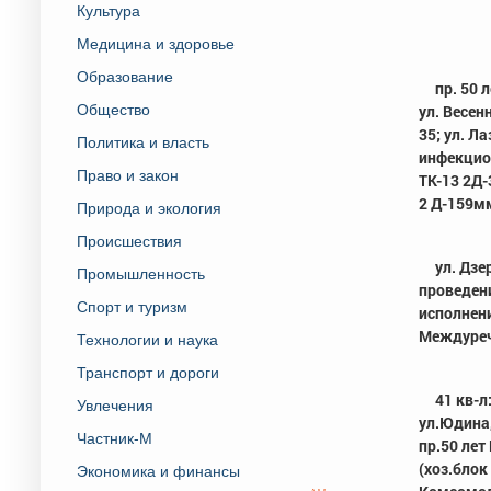
Культура
Медицина и здоровье
Образование
пр. 50 л
Общество
ул. Весенн
35; ул. Л
Политика и власть
инфекцион
Право и закон
ТК-13 2Д-
2 Д-159мм
Природа и экология
Происшествия
ул. Дзе
Промышленность
проведени
Спорт и туризм
исполнени
Междуреч
Технологии и наука
Транспорт и дороги
41 кв-л
Увлечения
ул.Юдина,
Частник-М
пр.50 лет
(хоз.блок
Экономика и финансы