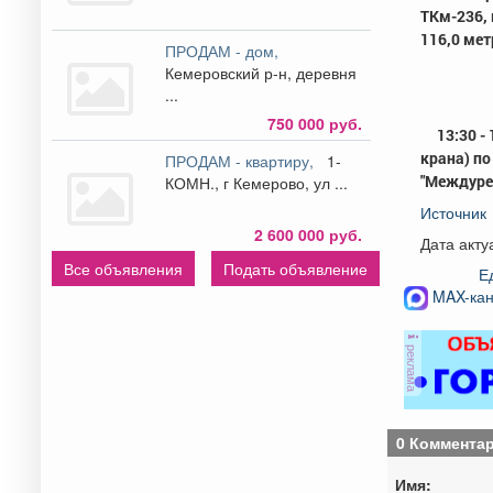
ТКм-236,
116,0 мет
ПРОДАМ - дом,
Кемеровский р-н, деревня
...
750 000 руб.
13:30 -
крана) по
ПРОДАМ - квартиру,
1-
"Междуре
КОМН., г Кемерово, ул ...
Источник
2 600 000 руб.
Дата акту
Все объявления
Подать объявление
Е
MAX-кан
реклама
0 Коммента
Имя: