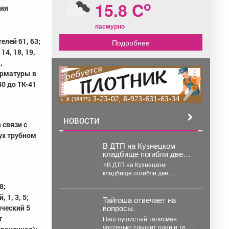
o
15.8 C
ния
пасмурно
телей 61, 63;
Подробнее
 14, 18, 19,
,
арматуры в
реклама
0 до ТК-41
НОВОСТИ
 связи с
ух трубном
В ДТП на Кузнецком
кладбище погибли две
женщины
⚡В ДТП на Кузнецком
кладбище погибли две
женщины Как сообщает пресс-
8;
служба ГУ МВД РФ...
 1, 3, 5;
Тайгоша отвечает на
вопросы.
ический 5
т
Наш пушистый талисман
частенько слышит одни и те же