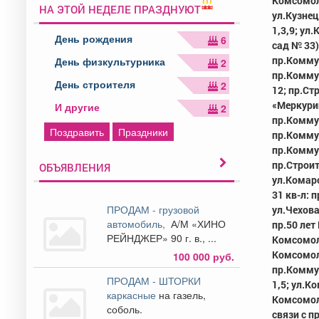
Комсомола
НА ЭТОЙ НЕДЕЛЕ ПРАЗДНУЮТ
ул.Кузнец
1,3,9; ул
День рождения
6
сад № 33)
пр.Коммун
День физкультурника
2
пр.Коммун
День строителя
2
12; пр.Ст
«Меркурий
И другие
2
пр.Коммун
Поздравить
Праздники
пр.Коммун
пр.Коммун
пр.Строит
ОБЪЯВЛЕНИЯ
ул.Комаро
31 кв-л: 
ПРОДАМ - грузовой
ул.Чехова
автомобиль,
А/М «ХИНО
пр.50 лет
РЕЙНДЖЕР» 90 г. в., ...
Комсомола
Комсомола
100 000 руб.
пр.Коммун
ПРОДАМ - ШТОРКИ
1,5; ул.К
каркасные
на газель,
Комсомола
соболь.
связи с п