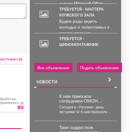
знание Microsoft Office .
Обработка и...
ТРЕБУЕТСЯ - МАСТЕРА
МУЖСКОГО ЗАЛА
Будем рады видеть
молодых и талантливых в
нашем дружном...
ТРЕБУЕТСЯ -
ШИНОМОНТАЖНИК
Все объявления
Подать объявление
НОВОСТИ
К нам приехали
бработка
Светильник
Маска защитная с
сотрудники ОМОН
еревянного дома
настенный «Lomon»
сеткой, регулируем
«Рубеж» и Росгвардии.
нтисептиком
800 руб.
239 руб.
349 ру
Сегодня в «Ратнике» день
экстрима! 🚨 К нам приехали
сотрудники ОМОН «Рубеж» и
Росгвардии....
Трое подростков
перепутали города и