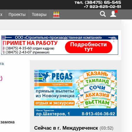
тел. (38475) 65-545
+7 923-625-02-51
х
Проекты
Товары
реклама
га
реклама
)
7 замена
Сейчас в г. Междуреченск
(03:52)