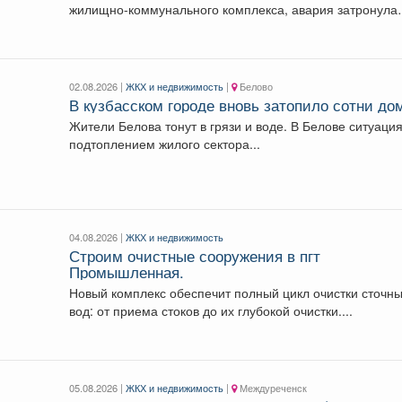
жилищно-коммунального комплекса, авария затронула
часть Анжеро-Судженского городского округа. Под
отключение попали...
02.08.2026 |
ЖКХ и недвижимость
|
Белово
В кузбасском городе вновь затопило сотни до
Жители Белова тонут в грязи и воде. В Белове ситуация с
подтоплением жилого сектора...
04.08.2026 |
ЖКХ и недвижимость
Строим очистные сооружения в пгт
Промышленная.
Новый комплекс обеспечит полный цикл очистки сточн
вод: от приема стоков до их глубокой очистки....
05.08.2026 |
ЖКХ и недвижимость
|
Междуреченск