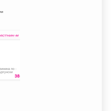
ии
винина по -
Блюдо керамическое
Биозавивка волос
ургунски
«Ляган Узоры»
385 руб.
509 руб.
900 ру