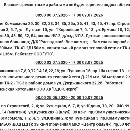
В связи с ремонтными работами не будет горячего водоснабже
08:00 06.07.2026 - 17:00 07.07.2026
ет Комсомола 29, 30, 32, 33, 34, 35, 35а, 36, 41, 43, 45, 47; пр. Строи
яя 3, 5, 7; ул. Луговая 10; ул. Г.Королёвой 7, 9, 13; ул. Ермака 10, 12,
азо 30, 48, 50, 52, 54; школа №12; д/сад №18; Детская поликлинника
ная больница; Д/К "Распадский; Военкомат;. - Замена запорной 
300мм, ТК-41 2Д150мм, капитальный ремонт тепловой сети от ТК-4
 L36м. Работает ООО "УТС".
09:00 03.07.2026 - 17:00 08.07.2026
ржинского 7,8,9,12,14,16,22,26; ул. Пушкина 16; пр. Шахтёров 13. - в
ем капитального ремонта тепловой сети Д-219 мм, 66 метров в 2-
и ТК-2 - ТК-3 в районе домов ул. Дзержинского 22,26. Работает
енская котельная ООО ХК "СДС-Энерго".
08:00 25.06.2026 - 20:00 10.07.2026
: пр.Строителей, 2, 4; ул.Кузнецкая, 6, 7, 8; ул.Юдина, 18, 20; КИС № 
 14 (магазин); ул.Кузнецкая 8 (клуб); 39 кв-л: пр.Коммунистический,
 Комсомола, 1, 2 ,4, 5; ул.Юдина 2,4; ул.Кузнецкая 3; пр.Коммунист
 МБОУ ДОД ЦДТ); 39 кв-л (прачечная MKУ «Центр семья»); пр.50 ле