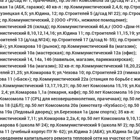
 3 (д/сад № 1, прачечная); пр.50 лет Комсомола 5a (д/сад № 21, 
кая 1a (АБК, гаражи); 40 кв-л : пр.Коммунистический 2,4,6; пр.Стр
.Кузнецкая 4,5; ул.Юдина, 12; пр.Строителей 5 (д/сад № 22); пр.Стро
; пр.Коммунистический, 2 (ООО «РУК», нежилое помещение);
истический 26 (склад); пр.Коммунистический 4б,в,г (ООО «Дом-Н»)
истический 8,10,12,14,16; ул.Юдина 11; пр.Строителей 11,15,19; 
роителей 13 (д/сад №24); пр.Строителей 17 (д/сад N- 55); пр.Строит
»); ул.Комарова 10 (рынок); пр.Коммунистический 8a (магазин);
истический 10a (мастерская); пр.Коммунистический 12a (офис);
истический 14, 14a, 146 (павильон, магазин, парикмахерская);
истический 16a (магазин); 32 кв-л: пр.Коммунистический 18,20,22
елей 21,25; ул.Комарова 9; ул.Чехова 10; пр.Строителей 23 (гимназ
ва 11 («Баск»); пр.Коммунистический 22a (станция по борьбе с ж
пр.Коммунистический 13,17,19,21; пр.50 лет Комсомола 15,19; ул.К
 2,4; ул.Комарова 1,1a (пекарня, кафе); пр.50 лет Комсомола 16 (г
 Комсомола 17 (СРЦ для несовершеннолетних, прачечная); пр.50 ле
 18 (ЦБЛ); пр.50 лет Комсомола 20a (кинотеатр «Кузбасс»); пр.50
 19a (Ледовый дворец); ул.Березовая 1a (дом спорта); 35 кв-л:
истический 7,11; ул.Комарова 2,2a,4; пр.50 лет Комсомола 9,10,1
омарова 6 (школа № 24); пр.Коммунистический 9 (школа № 2); пр.50
 11 (учебный корпус ПУ N- 62); ул.Юдина 3 (АБК); ул.Юдина 5a (д/са
роведением капитального ремонта тепловой сети на участке от ТК