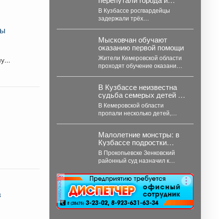
сбежали в Юргу, а не
В Кузбассе росгвардейцы
Новосибирск
задержали трёх
несовершеннолетних,
ды
самовольно покинувших дома в
Мысковчан обучают
Новокузнецке. Как пишет
оказанию первой помощи
Горсайт,...
Жители Кемеровской области
у...
проходят обучение оказанию
первой помощи. Такое
поручение дал губернатор
В Кузбассе неизвестна
Илья Середюк. ...
судьба семерых детей –
как сквозь землю
В Кемеровской области
провалились
пропали несколько детей,
поиски затянулись, но пока не
дали никакого результата. ...
Малолетние монстры: в
Кузбассе подростки
избили, запихали в
В Прокопьевске Зенковский
багажник, и похитили 10-
районный суд назначил к
летнего ребенка
рассмотрению уголовное дело
о похищении 10-летнего
реклама
ребёнка. ...
в