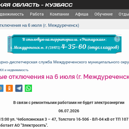
АЯ ОБЛАСТЬ - КУЗБАСС
движимость
Работа
Компании
Афиша
Обучение
Отды
отключения на 6 июля (г. Междуреченск)
реклама
урно-диспетчерская служба Междуреченского муниципального окру
КХ и недвижимость
е отключения на 6 июля (г. Междуреченск
В связи с ремонтными работами не будет электроэнергии
06.07.2026
 15:00 ул. Чеболсинская 3 – 47, Толстого 16-50б - ВЛ-04 кВ от ТП 10
ботает АО "Электросеть".