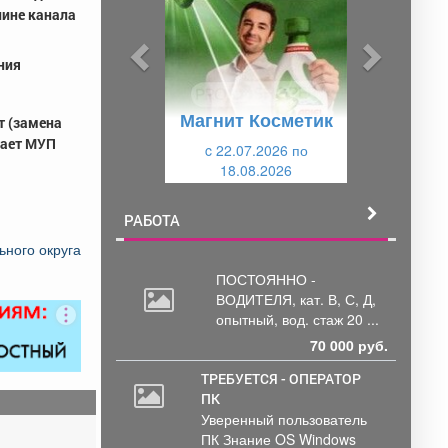
д
д
лине канала
ы
у
ния
д
ю
у
щ
Магнит Косметик
щ
и
т (замена
тает МУП
и
c 22.07.2026 по
й
18.08.2026
й
РАБОТА
ного округа
ПОСТОЯННО -
ВОДИТЕЛЯ, кат.
В, С, Д,
опытный, вод. стаж 20 ...
70 000 руб.
ТРЕБУЕТСЯ - ОПЕРАТОР
ПК
Уверенный пользователь
ПК Знание OS Windows