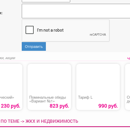
я:
Отправить
КИ, АКЦИИ
еческий»
Поминальные обеды
Тариф L
О
«Вариант №1»
д
а
230 руб.
823 руб.
990 руб.
 ПО ТЕМЕ -> ЖКХ И НЕДВИЖИМОСТЬ