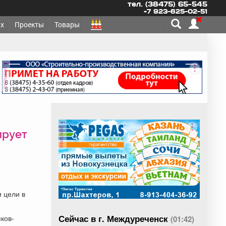
тел. (38475) 65-545
+7 923-625-02-51
х
Проекты
Товары
реклама
реклама
ирует
 цели в
Сейчас в г. Междуреченск
ков-
(01:42)