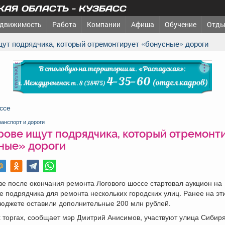
АЯ ОБЛАСТЬ - КУЗБАСС
движимость
Работа
Компании
Афиша
Обучение
Отды
ищут подрядчика, который отремонтирует «бонусные» дороги
реклама
ссе
ранспорт и дороги
рове ищут подрядчика, который отремонт
ные» дороги
е после окончания ремонта Логового шоссе стартовал аукцион на
 подрядчика для ремонта нескольких городских улиц. Ранее на эти
бюджете оставили дополнительные 200 млн рублей.
 торгах, сообщает мэр Дмитрий Анисимов, участвуют улица Сибиря