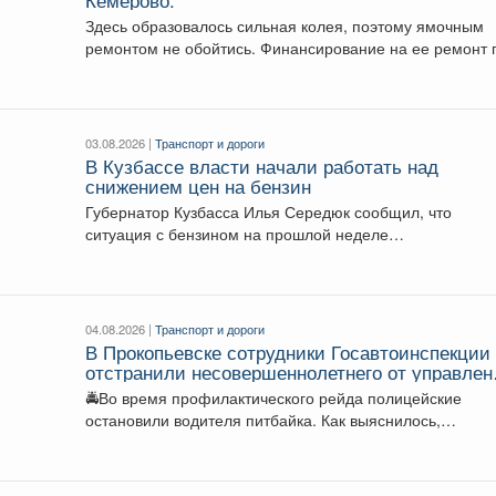
Здесь образовалось сильная колея, поэтому ямочным
ремонтом не обойтись. Финансирование на ее ремонт 
моему...
03.08.2026 |
Транспорт и дороги
В Кузбассе власти начали работать над
снижением цен на бензин
Губернатор Кузбасса Илья Середюк сообщил, что
ситуация с бензином на прошлой неделе
стабилизировалась, из-за чего...
04.08.2026 |
Транспорт и дороги
В Прокопьевске сотрудники Госавтоинспекции
отстранили несовершеннолетнего от управлен
питбайком
🚔Во время профилактического рейда полицейские
остановили водителя питбайка. Как выяснилось,
мототехникой управлял 14-летний подросток, который..