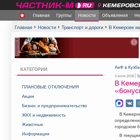
КЕМЕРОВСК
Главная
Группы
Новости
Объявления
Не
Главная
Новости
Транспорт и дороги
В Кемерове 
реклама
АиФ в Кузба
КАТЕГОРИИ
3 июля 2026
Т
В Кеме
ПЛАНОВЫЕ ОТКЛЮЧЕНИЯ
«бонус
Акции
Бизнес и предпринимательство
В Кемеров
ЖКХ и недвижимость
определение
Животные
городском 
Информация
В текущих