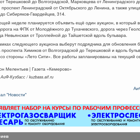
от Терешковой до Волгоградской, Марковцева от Ленинградского д
 проспект Ленинградский от Октябрьского до Ленина, а также улиц
до Сибиряков-Гвардейцев, 314.
щей неделе планируется объявить ещё один аукцион, в который в
орога на ФПК от Молодёжного до Тухачевского, дорога через Геоло
ца Невьянская от Троллейной до Тайшетской вдоль бульвара.
амках следующего аукциона выберут подрядчика для обновления б
 проспекта Химиков от Волгоградской до Терешковой и вдоль буль
со стороны «Лето Сити». Все работы запланированы на текущий се
он Мелентьев | Газета «Кемерово»
АиФ-Кузбасс / kuzbass.aif.ru
Аи
ал "Новости"
риев