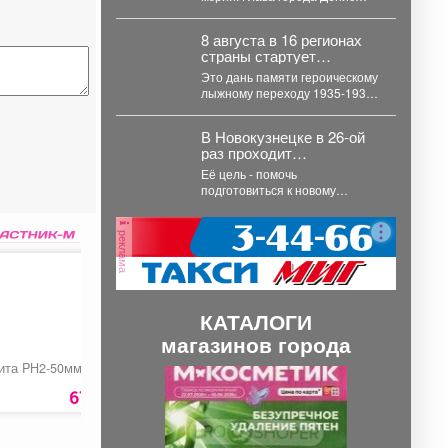
Ильин выступил с отчётом о
развитии...
8 августа в 16 регионах
страны стартует
Всероссийская акция
Это дань памяти героическому
«Шахтерское братство.
лыжному переходу 1935-1936
Сильные духом».
годов, соединившему Кузбасс и
Донбасс. 💥 Междуреченский...
В Новокузнецке в 26-ой
раз проходит
губернаторская акция
Её цель - помочь
«Первое сентября
подготовиться к новому
каждому школьнику».
учебному году. Наша
съемочная группа сегодня
реклама
посетила социальную...
КАТАЛОГИ
магазинов города
ита PH2-50мм МИГ
Газовая тепловая
IP видеокaмepa RVI
П
С
пушка «Denzel GHG-
30»
67 руб.
10490 руб.
5200 ру
р
л
е
е