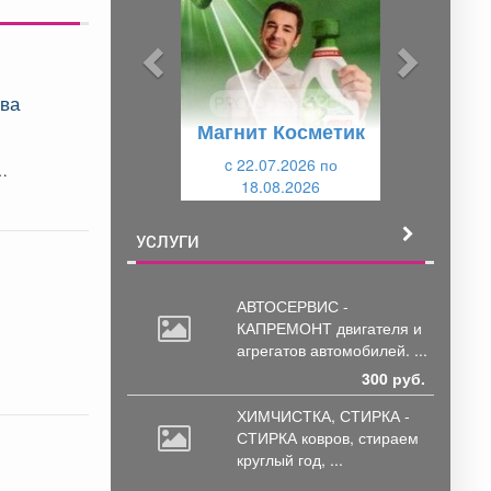
д
д
ы
у
д
ю
два
у
щ
Магнит Косметик
щ
и
и
c 22.07.2026 по
й
18.08.2026
й
УСЛУГИ
АВТОСЕРВИС -
КАПРЕМОНТ двигателя
и
агрегатов автомобилей. ...
300 руб.
ХИМЧИСТКА, СТИРКА -
СТИРКА ковров,
стираем
круглый год, ...