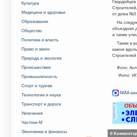
Гвардейцев 
Культура
Строителей,
Медицина и здоровье
от дома №3 
Образование
На следую
объездная д
Общество
а также ули
Политика и власть
Также в р
Право и закон
камня вдоль
Строителей 
Природа и экология
Происшествия
Фото: Ант
Фото: VK 
Промышленность
Спорт и туризм
MAX-кан
Технологии и наука
Транспорт и дороги
реклама
Увлечения
Частник-М
Экономика и финансы
0 Коммента