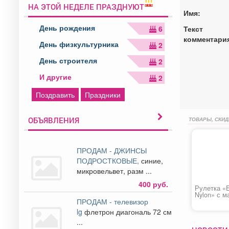
НА ЭТОЙ НЕДЕЛЕ ПРАЗДНУЮТ
Имя:
День рождения
Текст
6
комментари
День физкультурника
2
День строителя
2
И другие
2
Поздравить
Праздники
ОБЪЯВЛЕНИЯ
ТОВАРЫ, СКИД
ПРОДАМ - ДЖИНСЫ
ПОДРОСТКОВЫЕ,
синие,
микровельвет, разм ...
400 руб.
Рулетка «E
Nylon» с м
ПРОДАМ - телевизор
зацепом
lg
флетрон диагональ 72 см
...