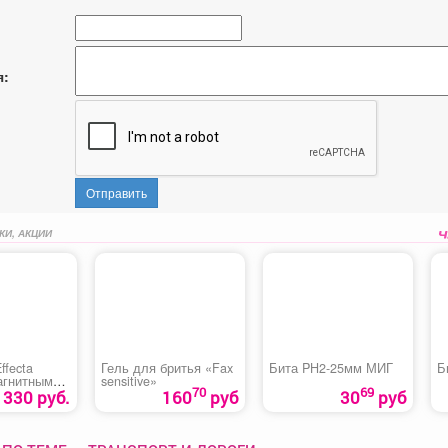
я:
Отправить
КИ, АКЦИИ
ffecta
Гель для бритья «Fax
Бита PH2-25мм МИГ
Б
агнитным
sensitive»
70
69
330 руб.
160
руб
30
руб