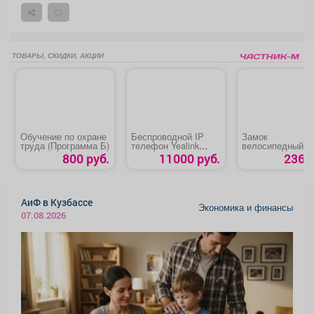
ТОВАРЫ, СКИДКИ, АКЦИИ
Обучение по охране
Беспроводной IP
Замок
труда (Программа Б)
телефон Yealink
велосипедный
W71P
«Apecs PD-80-3
800 руб.
11000 руб.
236 р
АиФ в Кузбассе
Экономика и финансы
07.08.2026