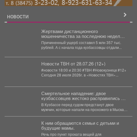
НОВОСТИ
️Жертвами дистанционного
мошенничества за последнюю неделю
стали 32 жителя региона.
Причиненный ущерб составил 5 млн 357 тыс.
рублей. А с начала года кузбассовцы отдали...
Новости ТВН от 28.07.26 (12+)
#новости 18:00 и 20:30 #ТВН #Новокузнецк #12+
Сегодня 28 июля 2026г. в «Новостях ТВН»...
Смертельное нападение: двое
кузбассовцев жестоко расправились с
прохожим
В Кузбассе перед судом предстанут двое
мужчин, которые напали на прохожего в Мысках
и жестоко...
К ним обращаются семьи с детьми и
будущие мамы.
Речь про пункт проката вещей для