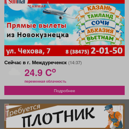
Сейчас в г. Междуреченск
(14:37)
o
24.9 C
переменная облачность
Подробнее
реклама