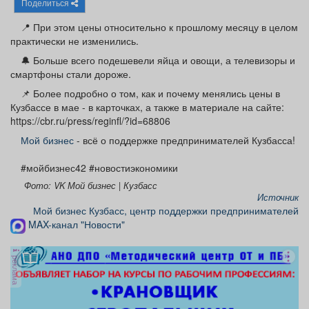
Поделиться
Афиша
Обучение
Проекты
📍 При этом цены относительно к прошлому месяцу в целом
практически не изменились.
🔔 Больше всего подешевели яйца и овощи, а телевизоры и
смартфоны стали дороже.
Товары
Поздравления
Погода
📌 Более подробно о том, как и почему менялись цены в
Кузбассе в мае - в карточках, а также в материале на сайте:
https://cbr.ru/press/reginfl/?id=68806
Мой бизнес
- всё о поддержке предпринимателей Кузбасса!
ТВ программа
Я - пенсионер
#мойбизнес42 #новостиэкономики
Фото: VK Мой бизнес | Кузбасс
Источник
Мой бизнес Кузбасс, центр поддержки предпринимателей
MAX-канал "Новости"
реклама