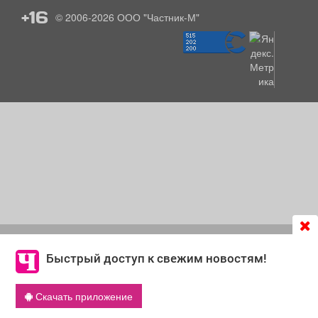
+16
© 2006-2026
ООО "Частник-М"
Продолжая использовать сайт
chastnik-m.ru
, Вы даете
согласие на обработку файлов cookie, которые
Быстрый доступ к свежим новостям!
обеспечивают корректную работу сайта и сбора
информации для улучшения качества сервисов.
Скачать приложение
Что такое cookie