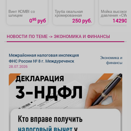
Винт KOMBI со
Труба овальная
Мойка высокого
шлицем
хромированная
давления «CW-
2501EI CARVER»
95
0
руб
250 руб.
14290 р
НОВОСТИ ПО ТЕМЕ -> ЭКОНОМИКА И ФИНАНСЫ
Межрайонная налоговая инспекция
Экономика и
ФНС России № 8 г. Междуреченск
финансы
28.07.2026